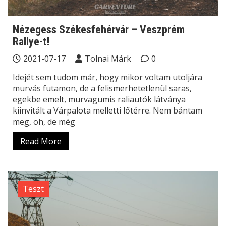
Nézegess Székesfehérvár – Veszprém
Rallye-t!
2021-07-17
Tolnai Márk
0
Idejét sem tudom már, hogy mikor voltam utoljára
murvás futamon, de a felismerhetetlenül saras,
egekbe emelt, murvagumis raliautók látványa
kiinvitált a Várpalota melletti lőtérre. Nem bántam
meg, oh, de még
Read More
Teszt