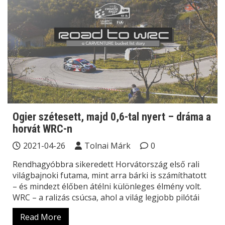
Ogier szétesett, majd 0,6-tal nyert – dráma a
horvát WRC-n
2021-04-26
Tolnai Márk
0
Rendhagyóbbra sikeredett Horvátország első rali
világbajnoki futama, mint arra bárki is számíthatott
– és mindezt élőben átélni különleges élmény volt.
WRC – a ralizás csúcsa, ahol a világ legjobb pilótái
Read More