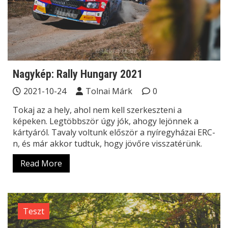
Nagykép: Rally Hungary 2021
2021-10-24
Tolnai Márk
0
Tokaj az a hely, ahol nem kell szerkeszteni a
képeken. Legtöbbször úgy jók, ahogy lejönnek a
kártyáról. Tavaly voltunk először a nyíregyházai ERC-
n, és már akkor tudtuk, hogy jövőre visszatérünk.
Read More
Teszt