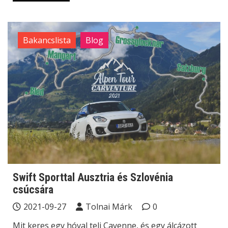
Bakancslista
Blog
Swift Sporttal Ausztria és Szlovénia
csúcsára
2021-09-27
Tolnai Márk
0
Mit keres egy hóval teli Cayenne, és egy álcázott