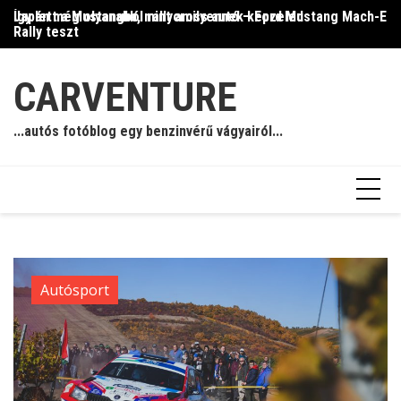
Skip
Így lett a Mustangból rallycross autó – Ford Mustang Mach-E
Japán még olyanabb, mint amilyennek képzeled
Il
to
Rally teszt
content
CARVENTURE
...autós fotóblog egy benzinvérű vágyairól...
Autósport