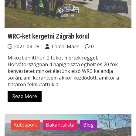
WRC-ket kergetni Zágráb körül
2021-04-28
Tolnai Márk
0
Miközben itthon 2 fokot mértek reggel,
Horvátországban 4 napig tiszta égbolt és 20 fok
kényeztetet minket életünk első WRC kalandja
során, ami korántsem akkor kezdődött, amikor a
határon felmutattuk a
Read More
Autósport
Bakancslista
Blog