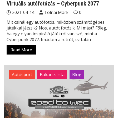
Virtuális autófotózás – Cyberpunk 2077
2021-04-14
Tolnai Márk
0
Mit csinál egy autófotós, miközben számítógépes
játékkal játszik? Nos, autót fotózik. Mi mást? Főleg,
ha egy olyan inspiráló játékról van szó, mint a
Cyberpunk 2077. Imádom a retrót, ez talán
Read More
Autósport
Bakancslista
Blog