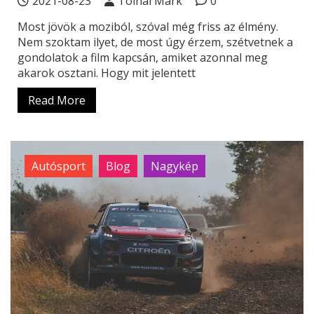
2021-08-23
Tolnai Márk
0
Most jövök a moziból, szóval még friss az élmény.
Nem szoktam ilyet, de most úgy érzem, szétvetnek a
gondolatok a film kapcsán, amiket azonnal meg
akarok osztani. Hogy mit jelentett
Read More
Autósport
Blog
Nagykép