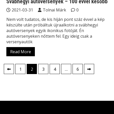
Svábhegyi autóversenyek – 100 évvel később
2021-03-31
Tolnai Márk
0
Nem volt tudatos, de kis híján pont száz évvel a kép
készülte után próbáltuk újraalkotni a svábhegyi
autóversenyek egyik ikonikus fotóját. Én
autóversenyeken nőttem fel. Egy ideig csak a
versenyautók
Read More
Bejegyzések
1
2
3
4
…
6
lapozása