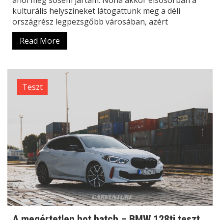
kulturális helyszíneket látogattunk meg a déli
országrész legpezsgőbb városában, azért
Read More
Teszt
A megértetlen hot hatch – BMW 128ti teszt