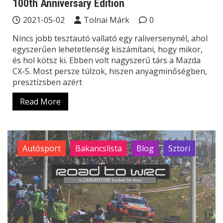
100th Anniversary Edition
2021-05-02
Tolnai Márk
0
Nincs jobb tesztautó vallató egy raliversenynél, ahol
egyszerűen lehetetlenség kiszámítani, hogy mikor,
és hol kötsz ki. Ebben volt nagyszerű társ a Mazda
CX-5. Most persze túlzok, hiszen anyagminőségben,
presztízsben azért
Read More
Autósport
Bakancslista
Blog
Sztori