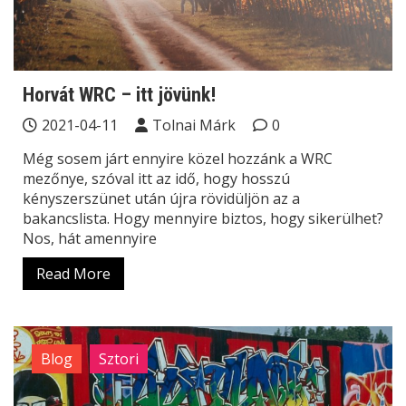
Horvát WRC – itt jövünk!
2021-04-11
Tolnai Márk
0
Még sosem járt ennyire közel hozzánk a WRC
mezőnye, szóval itt az idő, hogy hosszú
kényszerszünet után újra rövidüljön az a
bakancslista. Hogy mennyire biztos, hogy sikerülhet?
Nos, hát amennyire
Read More
Blog
Sztori