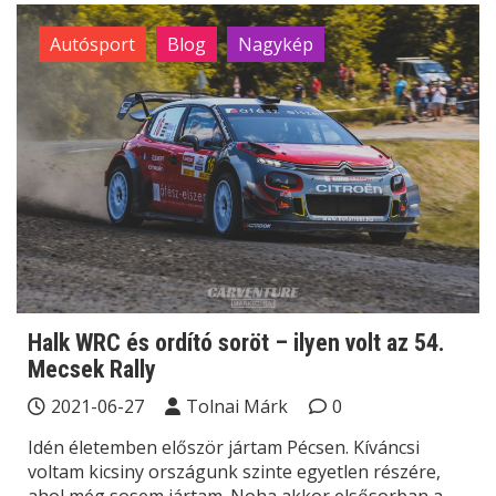
Autósport
Blog
Nagykép
Halk WRC és ordító soröt – ilyen volt az 54.
Mecsek Rally
2021-06-27
Tolnai Márk
0
Idén életemben először jártam Pécsen. Kíváncsi
voltam kicsiny országunk szinte egyetlen részére,
ahol még sosem jártam. Noha akkor elsősorban a