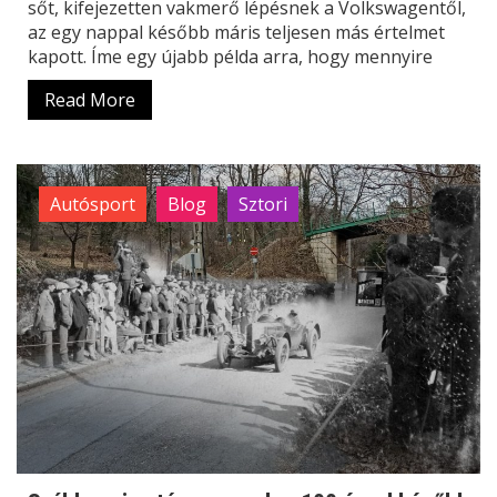
sőt, kifejezetten vakmerő lépésnek a Volkswagentől,
az egy nappal később máris teljesen más értelmet
kapott. Íme egy újabb példa arra, hogy mennyire
Read More
Autósport
Blog
Sztori