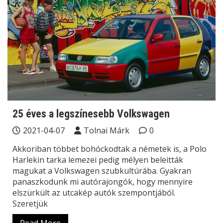
25 éves a legszínesebb Volkswagen
2021-04-07
Tolnai Márk
0
Akkoriban többet bohóckodtak a németek is, a Polo
Harlekin tarka lemezei pedig mélyen beleitták
magukat a Volkswagen szubkultúrába. Gyakran
panaszkodunk mi autórajongók, hogy mennyire
elszürkült az utcakép autók szempontjából.
Szeretjük
Read More