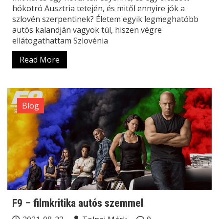
hókotró Ausztria tetején, és mitől ennyire jók a
szlovén szerpentinek? Életem egyik legmeghatóbb
autós kalandján vagyok túl, hiszen végre
ellátogathattam Szlovénia
Read More
Blog
F9 – filmkritika autós szemmel