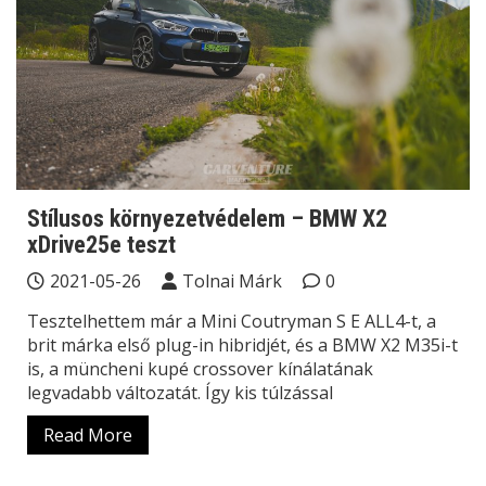
Stílusos környezetvédelem – BMW X2
xDrive25e teszt
2021-05-26
Tolnai Márk
0
Tesztelhettem már a Mini Coutryman S E ALL4-t, a
brit márka első plug-in hibridjét, és a BMW X2 M35i-t
is, a müncheni kupé crossover kínálatának
legvadabb változatát. Így kis túlzással
Read More