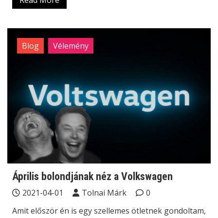
Blog
Vélemény
Április bolondjának néz a Volkswagen
2021-04-01
Tolnai Márk
0
Amit először én is egy szellemes ötletnek gondoltam,