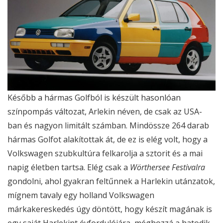
Később a hármas Golfból is készült hasonlóan
színpompás változat, Arlekin néven, de csak az USA-
ban és nagyon limitált számban. Mindössze 264 darab
hármas Golfot alakítottak át, de ez is elég volt, hogy a
Volkswagen szubkultúra felkarolja a sztorit és a mai
napig életben tartsa. Elég csak a
Wörthersee Festivalra
gondolni, ahol gyakran feltűnnek a Harlekin utánzatok,
mígnem tavaly egy holland Volkswagen
márkakereskedés úgy döntött, hogy készít magának is
egy saját Harlekint évfordulójára, méghozzá a hatodik