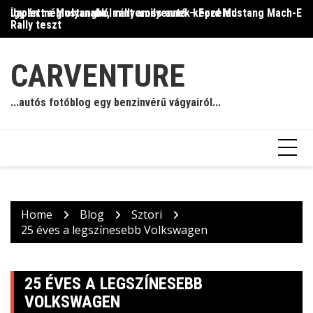
Skip
Így lett a Mustangból rallycross autó – Ford Mustang Mach-E
Japán még olyanabb, mint amilyennek képzeled
Il
to
Rally teszt
content
CARVENTURE
...autós fotóblog egy benzinvérű vágyairól...
Home
Blog
Sztori
25 éves a legszínesebb Volkswagen
25 ÉVES A LEGSZÍNESEBB
VOLKSWAGEN