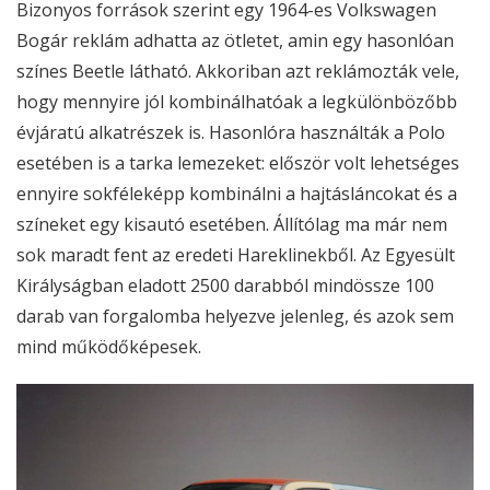
Bizonyos források szerint egy 1964-es Volkswagen
Bogár reklám adhatta az ötletet, amin egy hasonlóan
színes Beetle látható. Akkoriban azt reklámozták vele,
hogy mennyire jól kombinálhatóak a legkülönbözőbb
évjáratú alkatrészek is. Hasonlóra használták a Polo
esetében is a tarka lemezeket: először volt lehetséges
ennyire sokféleképp kombinálni a hajtásláncokat és a
színeket egy kisautó esetében. Állítólag ma már nem
sok maradt fent az eredeti Hareklinekből. Az Egyesült
Királyságban eladott 2500 darabból mindössze 100
darab van forgalomba helyezve jelenleg, és azok sem
mind működőképesek.