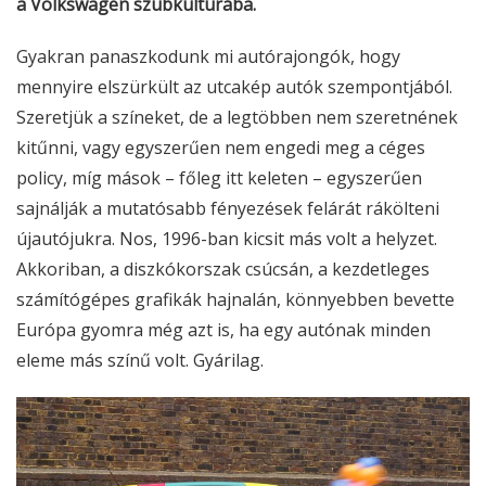
a Volkswagen szubkultúrába.
Gyakran panaszkodunk mi autórajongók, hogy
mennyire elszürkült az utcakép autók szempontjából.
Szeretjük a színeket, de a legtöbben nem szeretnének
kitűnni, vagy egyszerűen nem engedi meg a céges
policy, míg mások – főleg itt keleten – egyszerűen
sajnálják a mutatósabb fényezések felárát rákölteni
újautójukra. Nos, 1996-ban kicsit más volt a helyzet.
Akkoriban, a diszkókorszak csúcsán, a kezdetleges
számítógépes grafikák hajnalán, könnyebben bevette
Európa gyomra még azt is, ha egy autónak minden
eleme más színű volt. Gyárilag.