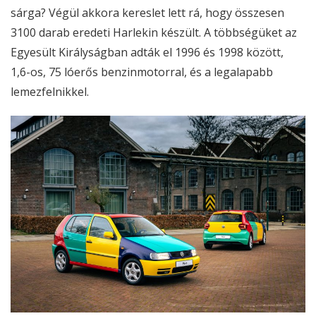
sárga? Végül akkora kereslet lett rá, hogy összesen
3100 darab eredeti Harlekin készült. A többségüket az
Egyesült Királyságban adták el 1996 és 1998 között,
1,6-os, 75 lóerős benzinmotorral, és a legalapabb
lemezfelnikkel.