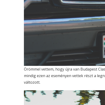
Örömmel vettem, hogy újra van Budapest Class
mindig ezen az eseményen vettek részt a legn
változott.