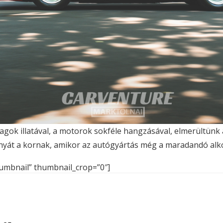
nyagok illatával, a motorok sokféle hangzásával, elmerültünk
yát a kornak, amikor az autógyártás még a maradandó alko
thumbnail” thumbnail_crop=”0″]