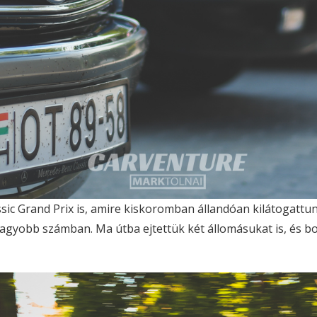
ic Grand Prix is, amire kiskoromban állandóan kilátogattu
agyobb számban. Ma útba ejtettük két állomásukat is, és b