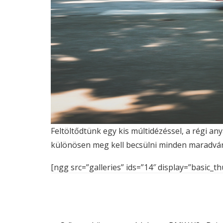
Feltöltődtünk egy kis múltidézéssel, a régi a
különösen meg kell becsülni minden maradván
[ngg src=”galleries” ids=”14″ display=”basic_