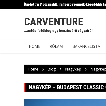
Skip
Így lett a Mustangból rallycross autó – Ford Must
Japán még olyanabb, mint amilyennek képzeled
to
content
CARVENTURE
...autós fotóblog egy benzinvérű vágyairól...
HOME
RÓLAM
BAKANCSLISTA
Home
Blog
Nagykép
Nagykép 
NAGYKÉP – BUDAPEST CLASSIC 