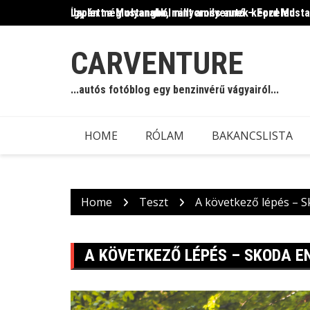
Skip
Így lett a Mustangból rallycross autó – Ford Must
Japán még olyanabb, mint amilyennek képzeled
to
content
CARVENTURE
...autós fotóblog egy benzinvérű vágyairól...
HOME
RÓLAM
BAKANCSLISTA
Home
Teszt
A következő lépés – S
A KÖVETKEZŐ LÉPÉS – SKODA EN