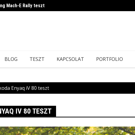
ang Mach-E Rally teszt
Ilyen 
BLOG
TESZT
KAPCSOLAT
PORTFOLIO
koda Enyaq iV 80 teszt
YAQ IV 80 TESZT