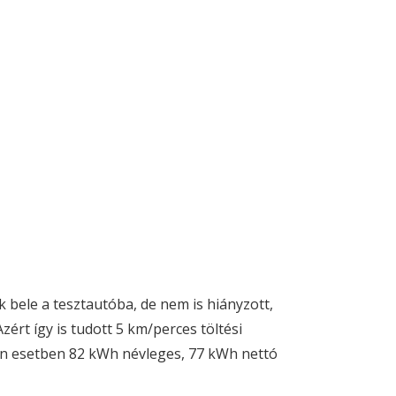
 bele a tesztautóba, de nem is hiányzott,
ért így is tudott 5 km/perces töltési
len esetben 82 kWh névleges, 77 kWh nettó