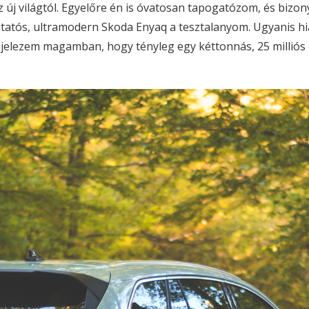
 új világtól. Egyelőre én is óvatosan tapogatózom, és bizo
utatós, ultramodern Skoda Enyaq a tesztalanyom. Ugyanis h
jelezem magamban, hogy tényleg egy kéttonnás, 25 milliós 