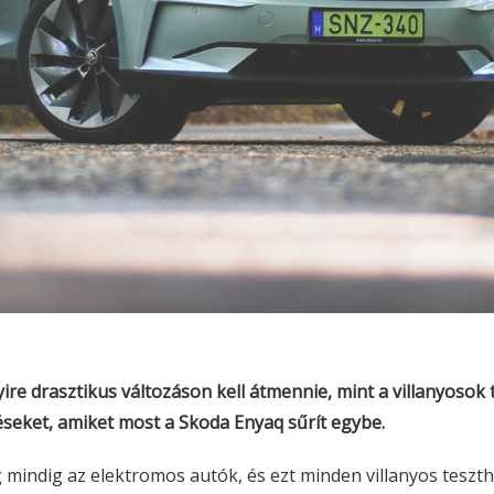
re drasztikus változáson kell átmennie, mint a villanyosok 
éseket, amiket most a Skoda Enyaq sűrít egybe.
ndig az elektromos autók, és ezt minden villanyos teszt