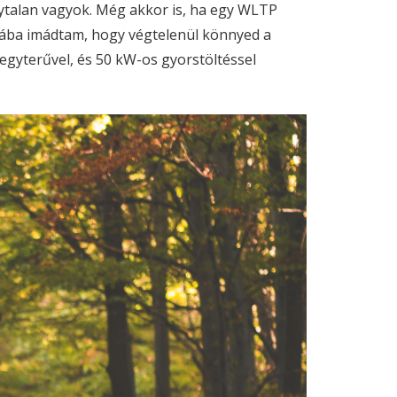
nytalan vagyok. Még akkor is, ha egy WLTP
iába imádtam, hogy végtelenül könnyed a
egyterűvel, és 50 kW-os gyorstöltéssel