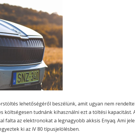
rstöltés lehetőségéről beszélünk, amit ugyan nem rendeltek
költségesen tudnánk kihasználni ezt a töltési kapacitást. Az
l falta az elektronokat a legnagyobb akksis Enyaq. Ami je
egyeztek ki az iV 80 típusjelölésben.