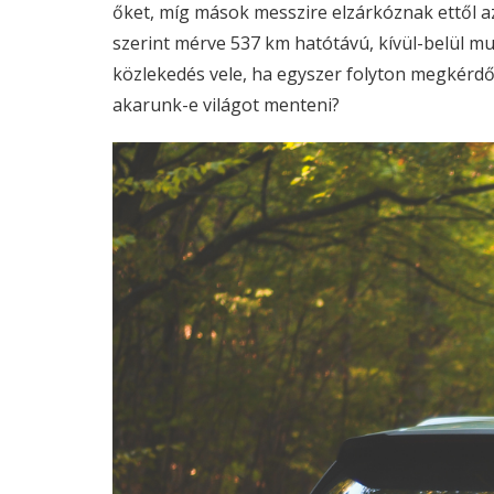
őket, míg mások messzire elzárkóznak ettől az
szerint mérve 537 km hatótávú, kívül-belül m
közlekedés vele, ha egyszer folyton megkérdő
akarunk-e világot menteni?