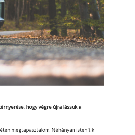
térnyerése, hogy végre újra lássuk a
héten megtapasztalom. Néhányan istenítik