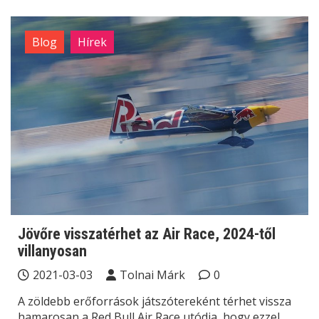
Blog
Hírek
Jövőre visszatérhet az Air Race, 2024-től
villanyosan
2021-03-03
Tolnai Márk
0
A zöldebb erőforrások játszótereként térhet vissza
hamarosan a Red Bull Air Race utódja, hogy ezzel