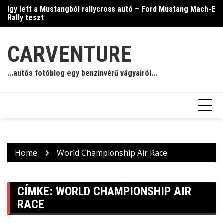
Skip
Így lett a Mustangból rallycross autó – Ford Mustang Mach-E
Ja
to
Rally teszt
content
CARVENTURE
...autós fotóblog egy benzinvérű vágyairól...
Home
World Championship Air Race
CÍMKE:
WORLD CHAMPIONSHIP AIR
RACE