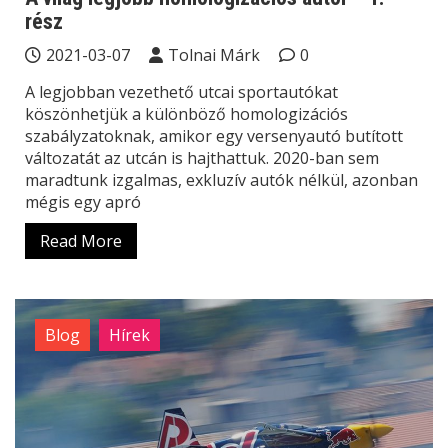
rész
2021-03-07
Tolnai Márk
0
A legjobban vezethető utcai sportautókat
köszönhetjük a különböző homologizációs
szabályzatoknak, amikor egy versenyautó butított
változatát az utcán is hajthattuk. 2020-ban sem
maradtunk izgalmas, exkluzív autók nélkül, azonban
mégis egy apró
Read More
Blog
Hírek