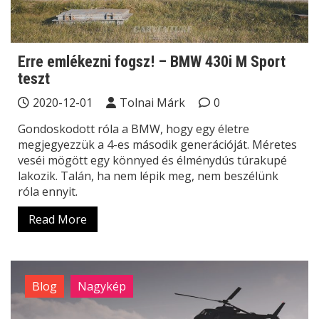
Erre emlékezni fogsz! – BMW 430i M Sport
teszt
2020-12-01
Tolnai Márk
0
Gondoskodott róla a BMW, hogy egy életre
megjegyezzük a 4-es második generációját. Méretes
veséi mögött egy könnyed és élménydús túrakupé
lakozik. Talán, ha nem lépik meg, nem beszélünk
róla ennyit.
Read More
Blog
Nagykép