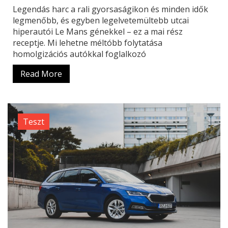
Legendás harc a rali gyorsaságikon és minden idők
legmenőbb, és egyben legelvetemültebb utcai
hiperautói Le Mans génekkel – ez a mai rész
receptje. Mi lehetne méltóbb folytatása
homolgizációs autókkal foglalkozó
Read More
Teszt