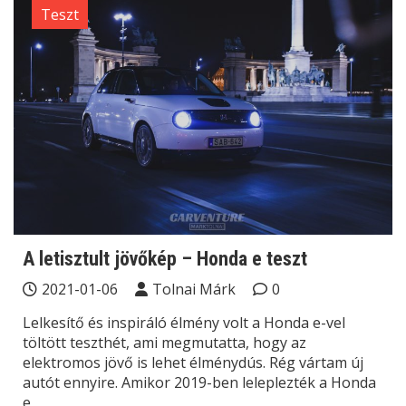
Teszt
A letisztult jövőkép – Honda e teszt
2021-01-06
Tolnai Márk
0
Lelkesítő és inspiráló élmény volt a Honda e-vel
töltött teszthét, ami megmutatta, hogy az
elektromos jövő is lehet élménydús. Rég vártam új
autót ennyire. Amikor 2019-ben leleplezték a Honda
e