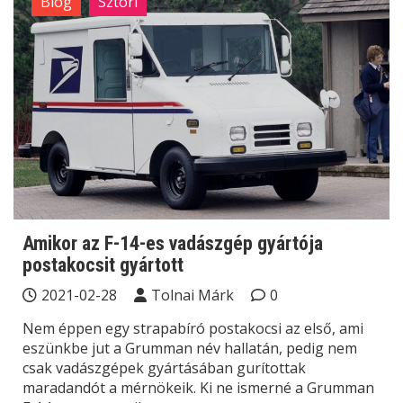
Blog
Sztori
Amikor az F-14-es vadászgép gyártója
postakocsit gyártott
2021-02-28
Tolnai Márk
0
Nem éppen egy strapabíró postakocsi az első, ami
eszünkbe jut a Grumman név hallatán, pedig nem
csak vadászgépek gyártásában gurítottak
maradandót a mérnökeik. Ki ne ismerné a Grumman