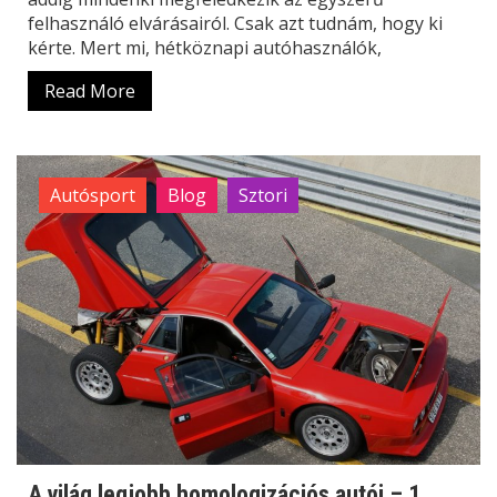
felhasználó elvárásairól. Csak azt tudnám, hogy ki
kérte. Mert mi, hétköznapi autóhasználók,
Read More
Autósport
Blog
Sztori
A világ legjobb homologizációs autói – 1.