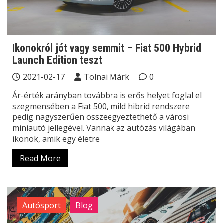
Ikonokról jót vagy semmit – Fiat 500 Hybrid
Launch Edition teszt
2021-02-17
Tolnai Márk
0
Ár-érték arányban továbbra is erős helyet foglal el
szegmensében a Fiat 500, mild hibrid rendszere
pedig nagyszerűen összeegyeztethető a városi
miniautó jellegével. Vannak az autózás világában
ikonok, amik egy életre
Read More
Autósport
Blog