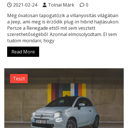
2021-02-24
Tolnai Márk
0
Még óvatosan tapogatózik a villanyosítás világában
a Jeep, ami meg is érződik plug-in hibrid hajtásukon.
Persze a Renegade ettől mit sem vesztett
szerethetőségéből. Azonnal elmosolyodtam. El sem
tudom mondani, hogy
Read More
Teszt