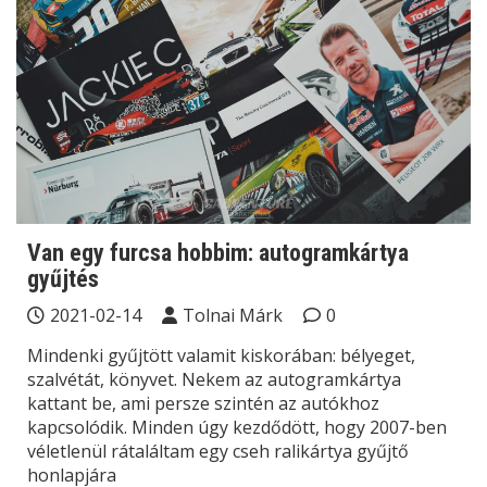
Van egy furcsa hobbim: autogramkártya
gyűjtés
2021-02-14
Tolnai Márk
0
Mindenki gyűjtött valamit kiskorában: bélyeget,
szalvétát, könyvet. Nekem az autogramkártya
kattant be, ami persze szintén az autókhoz
kapcsolódik. Minden úgy kezdődött, hogy 2007-ben
véletlenül rátaláltam egy cseh ralikártya gyűjtő
honlapjára