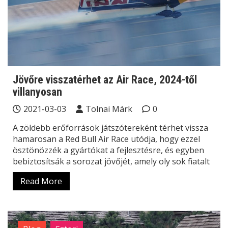
Jövőre visszatérhet az Air Race, 2024-től
villanyosan
2021-03-03
Tolnai Márk
0
A zöldebb erőforrások játszótereként térhet vissza
hamarosan a Red Bull Air Race utódja, hogy ezzel
ösztönözzék a gyártókat a fejlesztésre, és egyben
bebiztosítsák a sorozat jövőjét, amely oly sok fiatalt
Read More