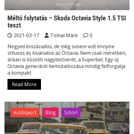
Méltó folytatás – Skoda Octavia Style 1.5 TSI
teszt
2021-03-17
Tolnai Márk
0
Negyed évszázados, de még sosem volt ennyire
stílusos és kívánatos az Octavia. Nem csak méretben,
árban is közelíti nagytestvérét, a Superbet. Egy új
Octavia generáció bemutatkozása mindig felforgatja
a kompakt
Read More
Autósport
Blog
Sztori