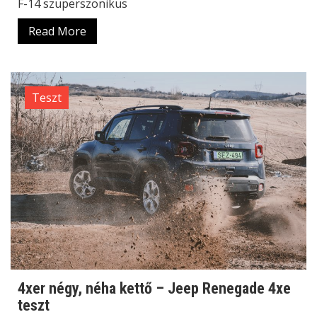
F-14 szuperszonikus
Read More
Teszt
4xer négy, néha kettő – Jeep Renegade 4xe
teszt