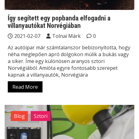
Így segített egy popbanda elfogadni a
villanyautókat Norvégiában
2021-02-07
Tolnai Márk
0
Az autóipar már számtalanszor bebizonyította, hogy
néha meglepően apró dolgokon múlik a bukás vagy
a siker. Íme egy különösen aranyos sztori
Norvégiából. Amióta egyre fontosabb szerepet
kapnak a villanyautók, Norvégiára
Read More
Blog
Sztori