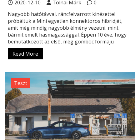
2020-12-10
Tolnai Márk
0
Nagyobb hatótávval, ráncfelvarrott kinézettel
próbáltuk a Mini egyetlen konnektoros hibridjét,
amit még mindig nagyobb élmény vezetni, mint
bármit emelt hasmagassággal. Éppen 10 éve, hogy
bemutatkozott az első, még gombóc formájú
Read More
Teszt