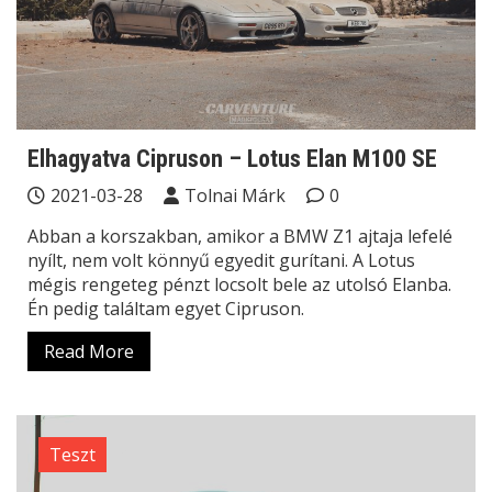
Elhagyatva Cipruson – Lotus Elan M100 SE
2021-03-28
Tolnai Márk
0
Abban a korszakban, amikor a BMW Z1 ajtaja lefelé
nyílt, nem volt könnyű egyedit gurítani. A Lotus
mégis rengeteg pénzt locsolt bele az utolsó Elanba.
Én pedig találtam egyet Cipruson.
Read More
Teszt