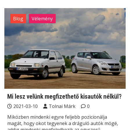
Blog
Vélemény
Mi lesz velünk megfizethető kisautók nélkül?
2021-03-10
Tolnai Márk
0
Miközben mindenki egyre feljebb pozicionálja
magát, hogy okot tegyenek a dráguló autók mögé,
addig mindenki megfeledkezik az egyszerű