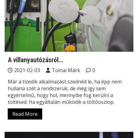
A villanyautózásról…
2021-02-03
Tolnai Márk
0
Már a tízedik alkalmazást szednéd le, ha épp nem
hullana szét a rendszerük, de még így sem
egyértelmű, hogy hol, mennyibe fog kerülni a
töltésed. Ha egyáltalán működik a töltőoszlop.
Read More