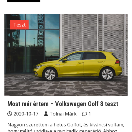
Teszt
Most már értem – Volkswagen Golf 8 teszt
2020-10-17
Tolnai Márk
1
Nagyon szerettem a hetes Golfot, és kíváncsi voltam,
hogy méltó utódja-e a nyolcadik generáció. Ahhoz,