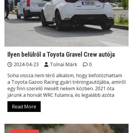
Ilyen belülről a Toyota Gravel Crew autója
2024-04-23
Tolnai Márk
0
Soha vissza nem térő alkalom, hogy befotózhattam
a Toyota Gazoo Racing gyári tréningautójába, amiről
egy finn szerelő mesélt nekem közben. 2021 óta
járunk a horvát WRC futamra, és legalább azóta
Read More