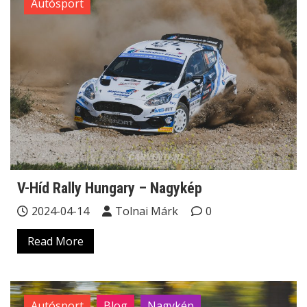
Autósport
V-Híd Rally Hungary – Nagykép
2024-04-14
Tolnai Márk
0
Read More
Autósport
Blog
Nagykép