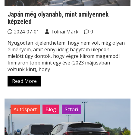
Japán még olyanabb, mint amilyennek
képzeled
2024-07-01
Tolnai Márk
0
Nyugodtan kijelenthetem, hogy nem volt még olyan
élményem, amit ennyi ideig hagytam ülepedni,
mielőtt úgy döntök, hogy végre kiírom magamból.
Immáron több mint egy éve (2023 májusában
voltunk kint), hogy
Read More
Autósport
Blog
Sztori