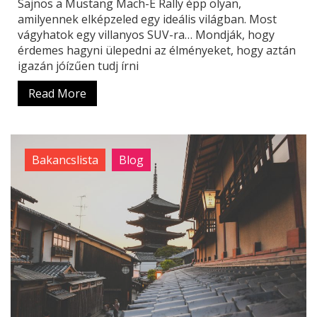
Sajnos a Mustang Mach-E Rally épp olyan,
amilyennek elképzeled egy ideális világban. Most
vágyhatok egy villanyos SUV-ra… Mondják, hogy
érdemes hagyni ülepedni az élményeket, hogy aztán
igazán jóízűen tudj írni
Read More
Bakancslista
Blog