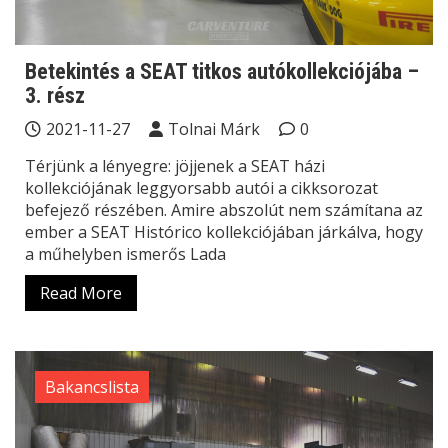
Betekintés a SEAT titkos autókollekciójába –
3. rész
2021-11-27
Tolnai Márk
0
Térjünk a lényegre: jöjjenek a SEAT házi
kollekciójának leggyorsabb autói a cikksorozat
befejező részében. Amire abszolút nem számítana az
ember a SEAT Histórico kollekciójában járkálva, hogy
a műhelyben ismerős Lada
Read More
Bakancslista