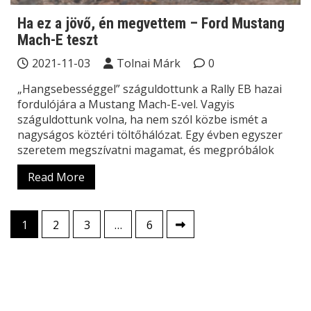
Ha ez a jövő, én megvettem – Ford Mustang
Mach-E teszt
2021-11-03
Tolnai Márk
0
„Hangsebességgel” száguldottunk a Rally EB hazai
fordulójára a Mustang Mach-E-vel. Vagyis
száguldottunk volna, ha nem szól közbe ismét a
nagyságos köztéri töltőhálózat. Egy évben egyszer
szeretem megszívatni magamat, és megpróbálok
Read More
Bejegyzések
1
2
3
…
6
lapozása