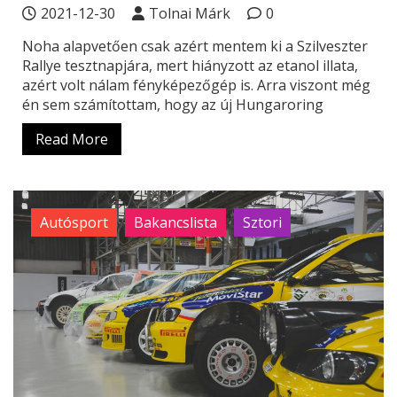
2021-12-30
Tolnai Márk
0
Noha alapvetően csak azért mentem ki a Szilveszter
Rallye tesztnapjára, mert hiányzott az etanol illata,
azért volt nálam fényképezőgép is. Arra viszont még
én sem számítottam, hogy az új Hungaroring
Read More
Autósport
Bakancslista
Sztori