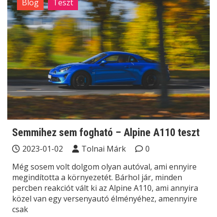
Blog
Teszt
Semmihez sem fogható – Alpine A110 teszt
2023-01-02
Tolnai Márk
0
Még sosem volt dolgom olyan autóval, ami ennyire
megindította a környezetét. Bárhol jár, minden
percben reakciót vált ki az Alpine A110, ami annyira
közel van egy versenyautó élményéhez, amennyire
csak