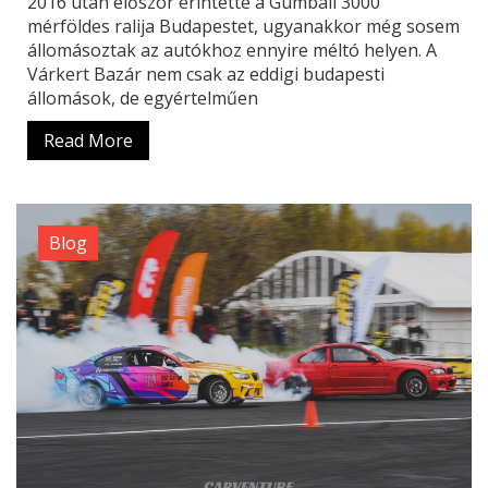
2016 után először érintette a Gumball 3000
mérföldes ralija Budapestet, ugyanakkor még sosem
állomásoztak az autókhoz ennyire méltó helyen. A
Várkert Bazár nem csak az eddigi budapesti
állomások, de egyértelműen
Read More
Blog