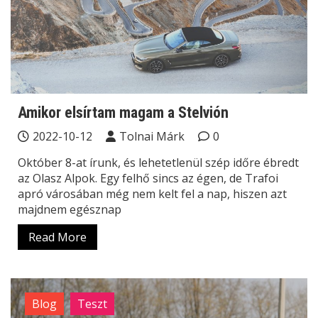
Amikor elsírtam magam a Stelvión
2022-10-12
Tolnai Márk
0
Október 8-at írunk, és lehetetlenül szép időre ébredt
az Olasz Alpok. Egy felhő sincs az égen, de Trafoi
apró városában még nem kelt fel a nap, hiszen azt
majdnem egésznap
Read More
Blog
Teszt