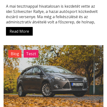
A mai tesztnappal hivatalosan is kezdetét vette az
idei Szilveszter Rallye, a hazai autósport közkedvelt
évzáró versenye. Ma még a felkészülésé és az
adminisztratív átvételé volt a főszerep, de holnap,
Read More
Blog
Teszt