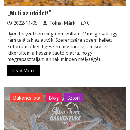
„Muti az utódot!”
2022-11-05
Tolnai Márk
0
Ilyen helyzetben még nem voltam. Mindig csak úgy
rám találtak az autók. Szerencsére sosem kellett
kutatnom őket. Egészen mostanáig, amikor is
kikerültem a használtautó piacra, hogy
megtapasztaljam annak minden mélységét
Read More
Bakancslista
Blog
Sztori