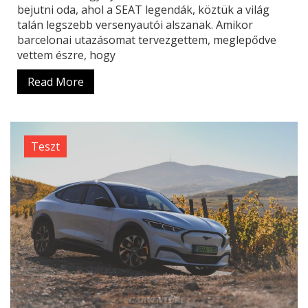
bejutni oda, ahol a SEAT legendák, köztük a világ
talán legszebb versenyautói alszanak. Amikor
barcelonai utazásomat tervezgettem, meglepődve
vettem észre, hogy
Read More
Teszt