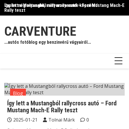
Skip
Így lett a Mustangból rallycross autó – Ford Mustang Mach-E
Japán még olyanabb, mint amilyennek képzeled
Il
to
Rally teszt
content
CARVENTURE
...autós fotóblog egy benzinvérű vágyairól...
Blog
Így lett a Mustangból rallycross autó – Ford
Mustang Mach-E Rally teszt
2025-01-21
Tolnai Márk
0