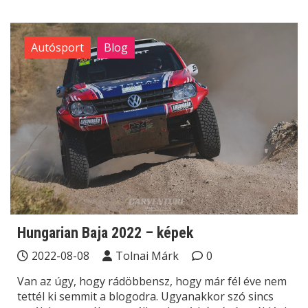
Autósport
Blog
Hungarian Baja 2022 – képek
2022-08-08
Tolnai Márk
0
Van az úgy, hogy rádöbbensz, hogy már fél éve nem
tettél ki semmit a blogodra. Ugyanakkor szó sincs