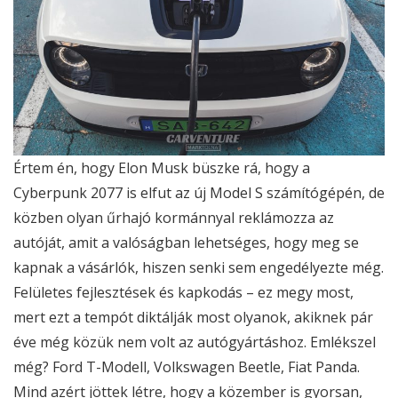
Értem én, hogy Elon Musk büszke rá, hogy a
Cyberpunk 2077 is elfut az új Model S számítógépén, de
közben olyan űrhajó kormánnyal reklámozza az
autóját, amit a valóságban lehetséges, hogy meg se
kapnak a vásárlók, hiszen senki sem engedélyezte még.
Felületes fejlesztések és kapkodás – ez megy most,
mert ezt a tempót diktálják most olyanok, akiknek pár
éve még közük nem volt az autógyártáshoz. Emlékszel
még? Ford T-Modell, Volkswagen Beetle, Fiat Panda.
Mind azért jöttek létre, hogy a közember is gyorsan,