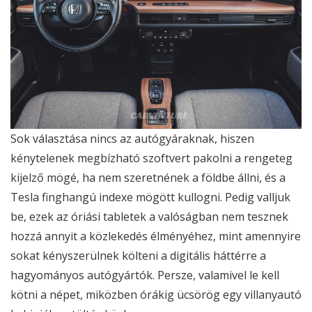
Sok választása nincs az autógyáraknak, hiszen
kénytelenek megbízható szoftvert pakolni a rengeteg
kijelző mögé, ha nem szeretnének a földbe állni, és a
Tesla finghangú indexe mögött kullogni. Pedig valljuk
be, ezek az óriási tabletek a valóságban nem tesznek
hozzá annyit a közlekedés élményéhez, mint amennyire
sokat kényszerülnek költeni a digitális háttérre a
hagyományos autógyártók. Persze, valamivel le kell
kötni a népet, miközben órákig ücsörög egy villanyautó