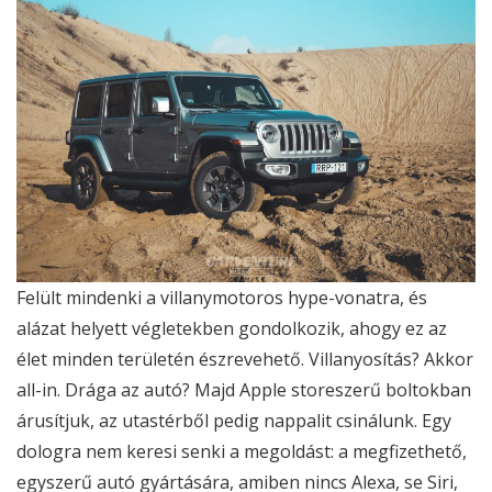
Felült mindenki a villanymotoros hype-vonatra, és
alázat helyett végletekben gondolkozik, ahogy ez az
élet minden területén észrevehető. Villanyosítás? Akkor
all-in. Drága az autó? Majd Apple storeszerű boltokban
árusítjuk, az utastérből pedig nappalit csinálunk. Egy
dologra nem keresi senki a megoldást: a megfizethető,
egyszerű autó gyártására, amiben nincs Alexa, se Siri,