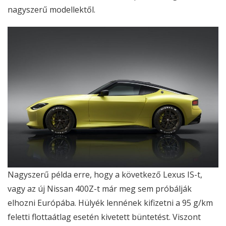
nagyszerű modellektől.
Nagyszerű példa erre, hogy a következő Lexus IS-t,
vagy az új Nissan 400Z-t már meg sem próbálják
elhozni Európába. Hülyék lennének kifizetni a 95 g/km
feletti flottaátlag esetén kivetett büntetést. Viszont