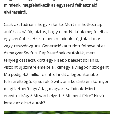
mindenki megfeledkezik az egyszerű felhasználó
elvárásairól.
Csak azt tudnám, hogy ki kérte. Mert mi, hétköznapi
autóhasználók, biztos, hogy nem. Nekünk megfelelt az
egyszerűbb is. Hiszen nem mindenki cégtulajdonos
vagy részvényguru. Generációkat tudott felnevelni az
ősmagyar Swift is. Papírautónak csúfolták, mert
tényleg összecsuklott egy kisebb baleset során is,
viszont új szintre emelte a „kimegy a világból” szlogent.
Ma pedig 4,2 millió forintról indít a legpuritánabb
felszereltségű, új Suzuki Swift, ami korántsem könnyen
megfizethető egy átlag magyar családnak. Miért
ennyire drága? Mi van helyette? Mi ment félre? Hová
lettek az olcsó autók?