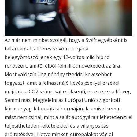
Az már nem minket szolgál, hogy a Swift egyébként is
takarékos 1,2 literes szívómotorjába
belegyömöszöljenek egy 12-voltos mild hibrid
rendszert, amitől élből félmilliót növekedett az ára.
Most valószínűleg néhány tizeddel kevesebbet
fogyaszt, amit a felhasználó kevés eséllyel érzékel
majd, de a CO2 számokat csökkenti, és csak ez a lényeg.
Semmi más. Megfelelni az Európai Unió szigorított
károsanyag-kibocsátási normájának, amivel semmi
mást nem csinál, mint a saját autógyárait lehetetleníti el
teljesíthetetlen feltételekkel és a villanyosítás
erőltetésével, illetve minket, európaiakat vág el