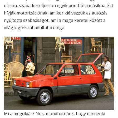
olcsón, szabadon eljusson egyik pontból a másikba. Ezt
hívják motorizációnak, amikor kiélvezzük az autózás
nyújtotta szabadságot, ami a maga keretei között a
világ legfelszabadultabb dolga.
Mi a megoldás? Nos, mondhatnánk, hogy mindenki