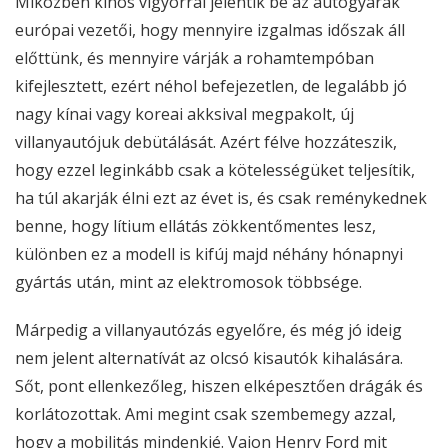
Miközben kínos vigyorral jelentik be az autógyárak
európai vezetői, hogy mennyire izgalmas időszak áll
előttünk, és mennyire várják a rohamtempóban
kifejlesztett, ezért néhol befejezetlen, de legalább jó
nagy kínai vagy koreai akksival megpakolt, új
villanyautójuk debütálását. Azért félve hozzáteszik,
hogy ezzel leginkább csak a kötelességüket teljesítik,
ha túl akarják élni ezt az évet is, és csak reménykednek
benne, hogy lítium ellátás zökkentőmentes lesz,
különben ez a modell is kifúj majd néhány hónapnyi
gyártás után, mint az elektromosok többsége.
Márpedig a villanyautózás egyelőre, és még jó ideig
nem jelent alternatívát az olcsó kisautók kihalására.
Sőt, pont ellenkezőleg, hiszen elképesztően drágák és
korlátozottak. Ami megint csak szembemegy azzal,
hogy a mobilitás mindenkié. Vajon Henry Ford mit