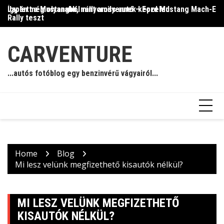
Skip
Így lett a Mustangból rallycross autó – Ford Mustang Mach-E
Japán még olyanabb, mint amilyennek képzeled
Il
to
Rally teszt
content
CARVENTURE
...autós fotóblog egy benzinvérű vágyairól...
Home
Blog
Mi lesz velünk megfizethető kisautók nélkül?
MI LESZ VELÜNK MEGFIZETHETŐ
KISAUTÓK NÉLKÜL?