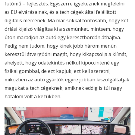
futómű – fejlesztés. Egyszerre igyekeznek megfelelni
az EU elvárásainak, és a tech cégek által felállított
digitális mércének. Ma már sokkal fontosabb, hogy két
óriási kijelző világítsa ki a szemünket, mintsem, hogy
úton maradjon az autó egy keresztbordán áthajtva.
Pedig nem tudom, hogy kinek jobb három menün
keresztül átvergődni magát, hogy kikapcsolja a klímát,
ahelyett, hogy odatekintés nélkül kipöccintené egy
fizikai gombbal, de ezt kapjuk, ezt kell szeretni,
miközben az autó gyártók egyre jobban kiszolgáltatják
magukat a tech cégeknek, amiknek eddig is túl nagy
hatalom volt a kezükben.