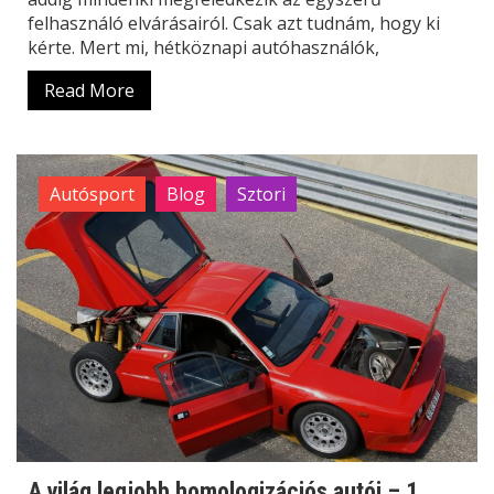
felhasználó elvárásairól. Csak azt tudnám, hogy ki
kérte. Mert mi, hétköznapi autóhasználók,
Read More
Autósport
Blog
Sztori
A világ legjobb homologizációs autói – 1.