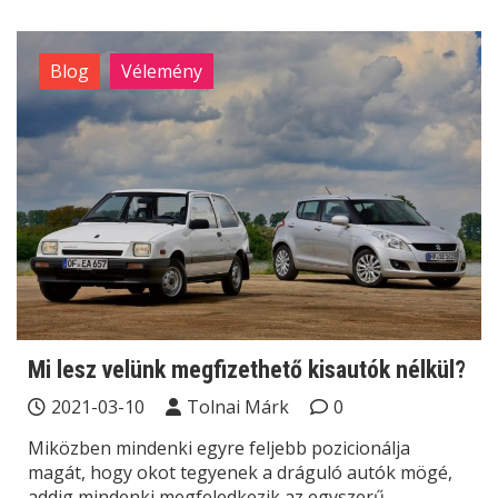
Blog
Vélemény
Mi lesz velünk megfizethető kisautók nélkül?
2021-03-10
Tolnai Márk
0
Miközben mindenki egyre feljebb pozicionálja
magát, hogy okot tegyenek a dráguló autók mögé,
addig mindenki megfeledkezik az egyszerű