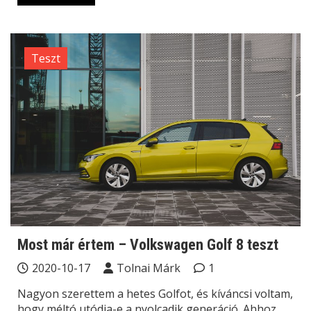
Teszt
Most már értem – Volkswagen Golf 8 teszt
2020-10-17
Tolnai Márk
1
Nagyon szerettem a hetes Golfot, és kíváncsi voltam,
hogy méltó utódja-e a nyolcadik generáció. Ahhoz,