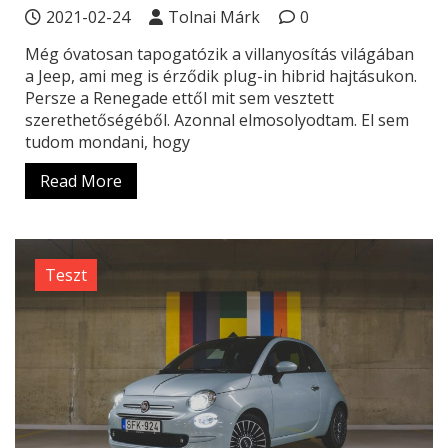
2021-02-24
Tolnai Márk
0
Még óvatosan tapogatózik a villanyosítás világában
a Jeep, ami meg is érződik plug-in hibrid hajtásukon.
Persze a Renegade ettől mit sem vesztett
szerethetőségéből. Azonnal elmosolyodtam. El sem
tudom mondani, hogy
Read More
Teszt