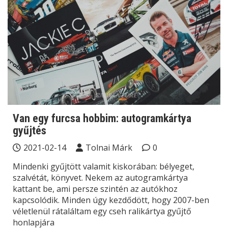
Van egy furcsa hobbim: autogramkártya
gyűjtés
2021-02-14
Tolnai Márk
0
Mindenki gyűjtött valamit kiskorában: bélyeget,
szalvétát, könyvet. Nekem az autogramkártya
kattant be, ami persze szintén az autókhoz
kapcsolódik. Minden úgy kezdődött, hogy 2007-ben
véletlenül rátaláltam egy cseh ralikártya gyűjtő
honlapjára