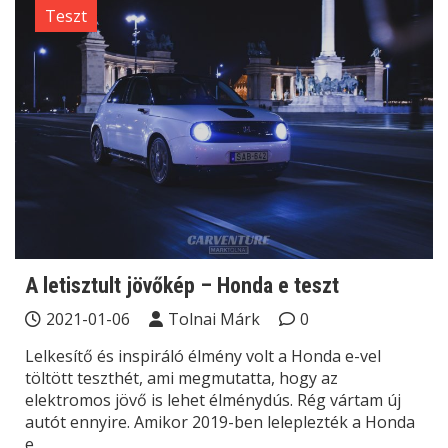
Teszt
A letisztult jövőkép – Honda e teszt
2021-01-06
Tolnai Márk
0
Lelkesítő és inspiráló élmény volt a Honda e-vel
töltött teszthét, ami megmutatta, hogy az
elektromos jövő is lehet élménydús. Rég vártam új
autót ennyire. Amikor 2019-ben leleplezték a Honda
e