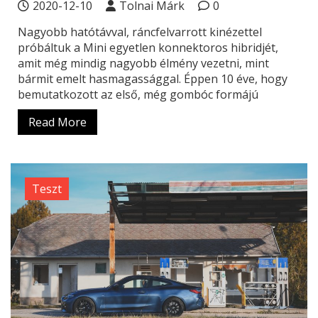
2020-12-10
Tolnai Márk
0
Nagyobb hatótávval, ráncfelvarrott kinézettel
próbáltuk a Mini egyetlen konnektoros hibridjét,
amit még mindig nagyobb élmény vezetni, mint
bármit emelt hasmagassággal. Éppen 10 éve, hogy
bemutatkozott az első, még gombóc formájú
Read More
Teszt