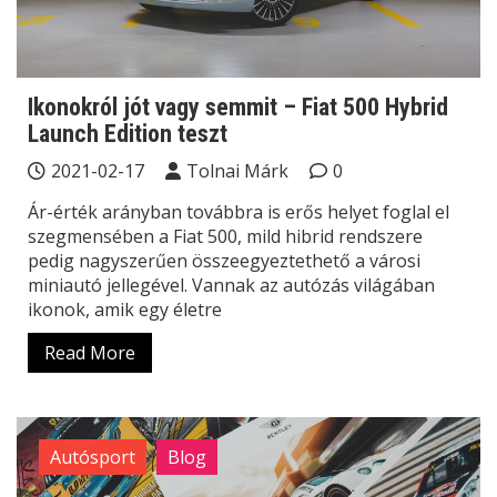
Ikonokról jót vagy semmit – Fiat 500 Hybrid
Launch Edition teszt
2021-02-17
Tolnai Márk
0
Ár-érték arányban továbbra is erős helyet foglal el
szegmensében a Fiat 500, mild hibrid rendszere
pedig nagyszerűen összeegyeztethető a városi
miniautó jellegével. Vannak az autózás világában
ikonok, amik egy életre
Read More
Autósport
Blog