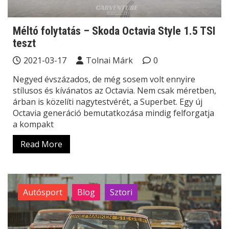
Méltó folytatás – Skoda Octavia Style 1.5 TSI
teszt
2021-03-17
Tolnai Márk
0
Negyed évszázados, de még sosem volt ennyire
stílusos és kívánatos az Octavia. Nem csak méretben,
árban is közelíti nagytestvérét, a Superbet. Egy új
Octavia generáció bemutatkozása mindig felforgatja
a kompakt
Read More
Autósport
Blog
Sztori