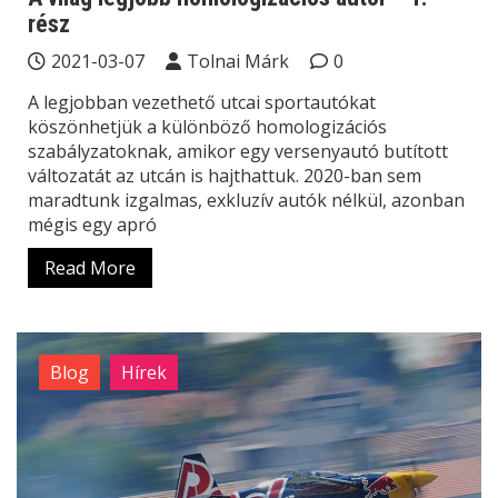
rész
2021-03-07
Tolnai Márk
0
A legjobban vezethető utcai sportautókat
köszönhetjük a különböző homologizációs
szabályzatoknak, amikor egy versenyautó butított
változatát az utcán is hajthattuk. 2020-ban sem
maradtunk izgalmas, exkluzív autók nélkül, azonban
mégis egy apró
Read More
Blog
Hírek