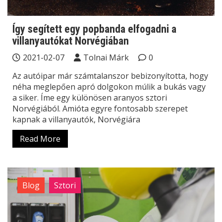
Így segített egy popbanda elfogadni a
villanyautókat Norvégiában
2021-02-07
Tolnai Márk
0
Az autóipar már számtalanszor bebizonyította, hogy
néha meglepően apró dolgokon múlik a bukás vagy
a siker. Íme egy különösen aranyos sztori
Norvégiából. Amióta egyre fontosabb szerepet
kapnak a villanyautók, Norvégiára
Read More
Blog
Sztori