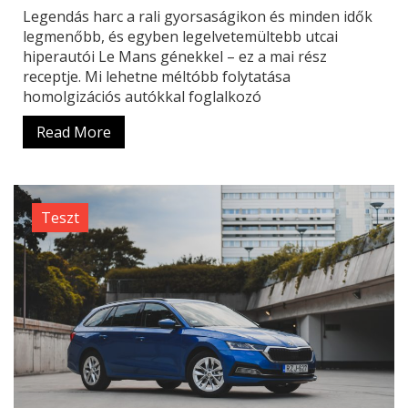
Legendás harc a rali gyorsaságikon és minden idők
legmenőbb, és egyben legelvetemültebb utcai
hiperautói Le Mans génekkel – ez a mai rész
receptje. Mi lehetne méltóbb folytatása
homolgizációs autókkal foglalkozó
Read More
Teszt