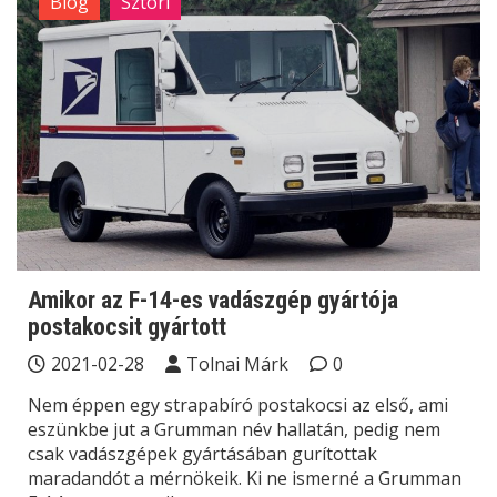
Blog
Sztori
Amikor az F-14-es vadászgép gyártója
postakocsit gyártott
2021-02-28
Tolnai Márk
0
Nem éppen egy strapabíró postakocsi az első, ami
eszünkbe jut a Grumman név hallatán, pedig nem
csak vadászgépek gyártásában gurítottak
maradandót a mérnökeik. Ki ne ismerné a Grumman