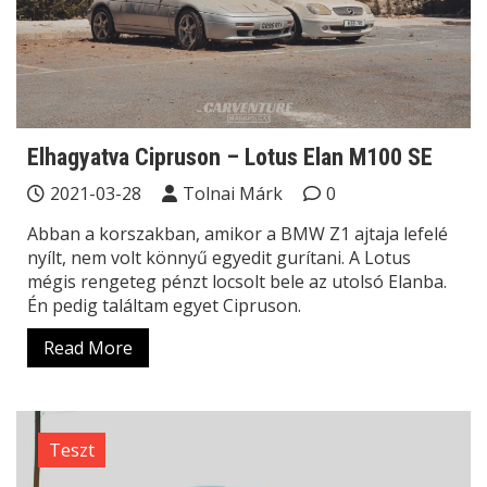
Elhagyatva Cipruson – Lotus Elan M100 SE
2021-03-28
Tolnai Márk
0
Abban a korszakban, amikor a BMW Z1 ajtaja lefelé
nyílt, nem volt könnyű egyedit gurítani. A Lotus
mégis rengeteg pénzt locsolt bele az utolsó Elanba.
Én pedig találtam egyet Cipruson.
Read More
Teszt