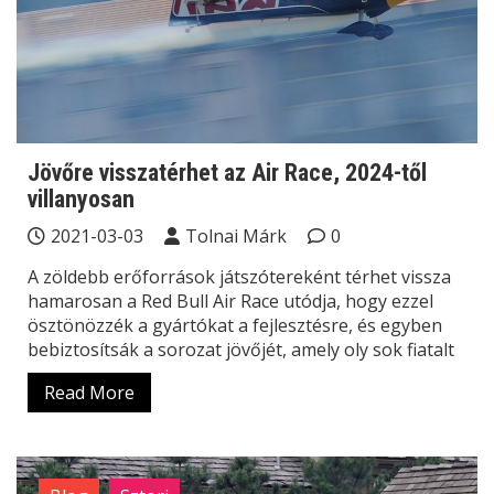
Jövőre visszatérhet az Air Race, 2024-től
villanyosan
2021-03-03
Tolnai Márk
0
A zöldebb erőforrások játszótereként térhet vissza
hamarosan a Red Bull Air Race utódja, hogy ezzel
ösztönözzék a gyártókat a fejlesztésre, és egyben
bebiztosítsák a sorozat jövőjét, amely oly sok fiatalt
Read More