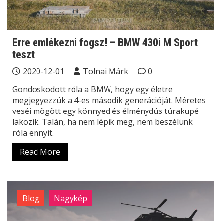
Erre emlékezni fogsz! – BMW 430i M Sport
teszt
2020-12-01
Tolnai Márk
0
Gondoskodott róla a BMW, hogy egy életre
megjegyezzük a 4-es második generációját. Méretes
veséi mögött egy könnyed és élménydús túrakupé
lakozik. Talán, ha nem lépik meg, nem beszélünk
róla ennyit.
Read More
Blog
Nagykép