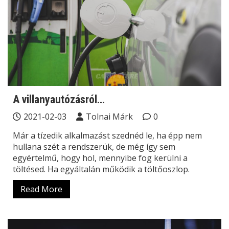
A villanyautózásról…
2021-02-03
Tolnai Márk
0
Már a tízedik alkalmazást szednéd le, ha épp nem
hullana szét a rendszerük, de még így sem
egyértelmű, hogy hol, mennyibe fog kerülni a
töltésed. Ha egyáltalán működik a töltőoszlop.
Read More