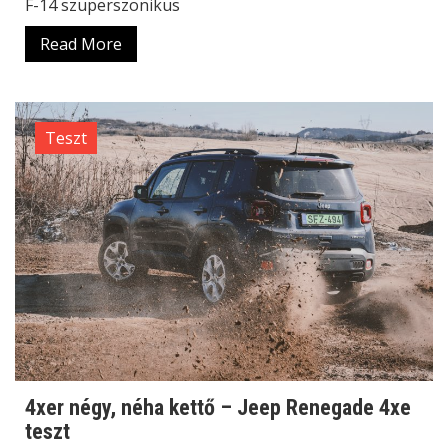
F-14 szuperszonikus
Read More
Teszt
4xer négy, néha kettő – Jeep Renegade 4xe
teszt