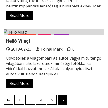
Kakucs Ring továbbra is a legközelebbi
benzinszippantási lehetőség a budapestieknek. Már,
Read More
Bakancslista
Blog
Sztori
Helló Világ!
2019-02-23
Tolnai Márk
0
Üdvözöllek a világomban! Az autós vágyaim túltengő
világában, ahol szeretnék minőségi fotókkal és
videókkal hozzátenni az általam olyannyira tisztelt
autós kultúrához. Kezdjük el!
Read More
Bejegyzések
1
…
4
5
6
lapozása