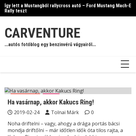
Skip
Így lett a Mustangból rallycross autó – Ford Mustang Mach-E
Ja
to
Rally teszt
content
CARVENTURE
...autós fotóblog egy benzinvérű vágyairól...
Autósport
Blog
Ha vasárnap, akkor Kakucs Ring!
2019-02-24
Tolnai Márk
0
Noha driftelni – vagy, ahogy a drága portás bácsi
mondja driftőlni – már időtlen idők óta tilos rajta, a