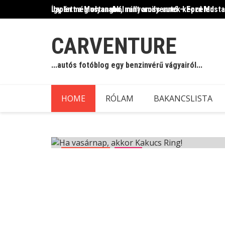
Skip
Így lett a Mustangból rallycross autó – Ford Must
Japán még olyanabb, mint amilyennek képzeled
to
content
CARVENTURE
...autós fotóblog egy benzinvérű vágyairól...
HOME
RÓLAM
BAKANCSLISTA
Autósport
Blog