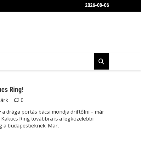
2026-08-06
belülről a Toyota Gravel Crew autója
ucs Ring!
Márk
0
y a drága portás bácsi mondja driftőlni – már
, a Kakucs Ring továbbra is a legközelebbi
g a budapestieknek. Már,