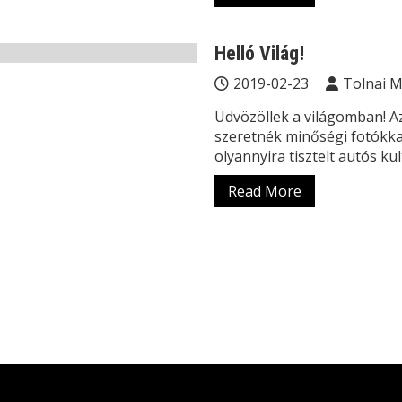
Helló Világ!
2019-02-23
Tolnai 
Üdvözöllek a világomban! A
szeretnék minőségi fotókkal
olyannyira tisztelt autós ku
Read More