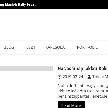
ang Mach-E Rally teszt
Ilyen 
BLOG
TESZT
KAPCSOLAT
PORTFOLIO
Ha vasárnap, akkor Kak
2019-02-24
Tolnai 
Noha driftelni – vagy, ahog
időtlen idők óta tilos rajta
benzinszippantási lehetősé
Read More