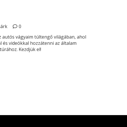
Márk
0
z autós vágyaim túltengő világában, ahol
 és videókkal hozzátenni az általam
ltúrához. Kezdjük el!