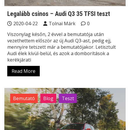
Legalább csinos – Audi Q3 35 TFSI teszt
2020-04-22
Tolnai Márk
0
Viszonylag későn, 2 évvel a bemutatója után
vezethettem először az új Audi Q3-ast, pedig ejj,
mennyire tetszett már a bemutatójakor. Letisztult
Audi élek kívül-belül, és azok a domborítások a
kerékjárati
Read More
Bemutató
Blog
Teszt