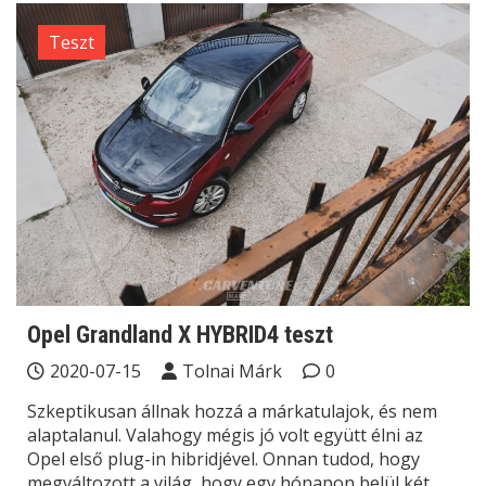
Teszt
Opel Grandland X HYBRID4 teszt
2020-07-15
Tolnai Márk
0
Szkeptikusan állnak hozzá a márkatulajok, és nem
alaptalanul. Valahogy mégis jó volt együtt élni az
Opel első plug-in hibridjével. Onnan tudod, hogy
megváltozott a világ, hogy egy hónapon belül két