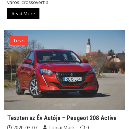
városi crossovert a
Read More
Teszt
Teszten az Év Autója – Peugeot 208 Active
2020-03-07
Tolnai Márk
0