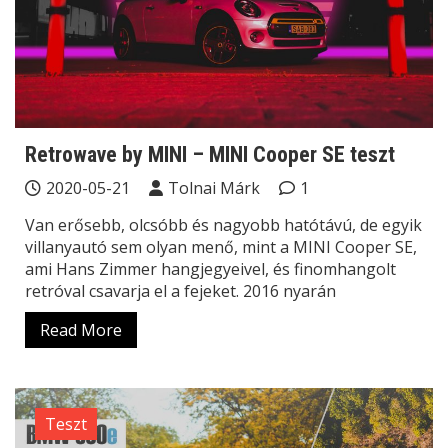
Retrowave by MINI – MINI Cooper SE teszt
2020-05-21
Tolnai Márk
1
Van erősebb, olcsóbb és nagyobb hatótávú, de egyik
villanyautó sem olyan menő, mint a MINI Cooper SE,
ami Hans Zimmer hangjegyeivel, és finomhangolt
retróval csavarja el a fejeket. 2016 nyarán
Read More
Teszt