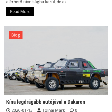
elérhető távolságba kerül, de ez
Read More
Blog
Kína legdrágább autójával a Dakaron
2020-01-13
Tolnai Márk
0