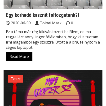
Egy korhadó kasznit foltozgatunk?!
2020-06-09
Tolnai Márk
0
Ez a téma már rég kikívánkozott belőlem, de ma
reggel ért annyi inger félálomban, hogy ki is tudtam
írni magamból egy szuszra. Ütött a 8 óra, felnyitom a
céges laptopot.
Read More
Teszt