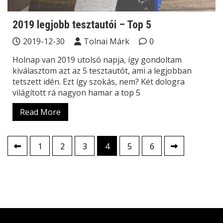
2019 legjobb tesztautói – Top 5
2019-12-30
Tolnai Márk
0
Holnap van 2019 utolsó napja, így gondoltam
kiválasztom azt az 5 tesztautót, ami a legjobban
tetszett idén. Ezt így szokás, nem? Két dologra
világított rá nagyon hamar a top 5
Read More
Bejegyzések
1
2
3
4
5
6
lapozása