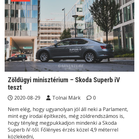
Zöldügyi minisztérium – Skoda Superb iV
teszt
2020-08-29
Tolnai Márk
0
Nem elég, hogy ugyanolyan jól áll neki a Parlament,
mint egy irodai építkezés, még zöldrendszámos is,
hogy tényleg megpukkadjon mindenki a Skoda
Superb iV-től. Főlényes érzés közel 4,9 méterrel
közlekedni,