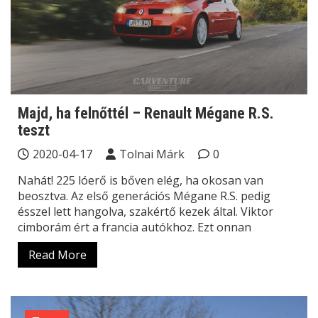
Majd, ha felnőttél – Renault Mégane R.S.
teszt
2020-04-17
Tolnai Márk
0
Nahát! 225 lóerő is bőven elég, ha okosan van
beosztva. Az első generációs Mégane R.S. pedig
ésszel lett hangolva, szakértő kezek által. Viktor
cimborám ért a francia autókhoz. Ezt onnan
Read More