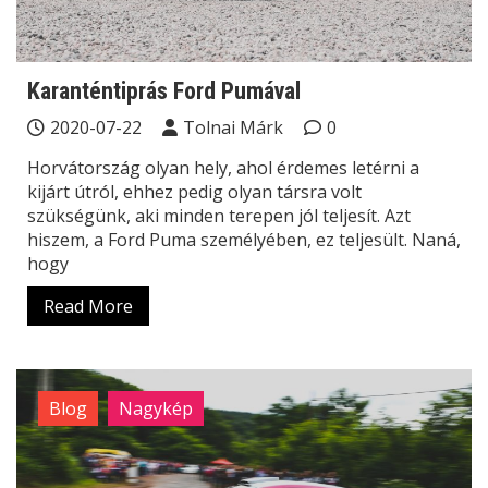
Karanténtiprás Ford Pumával
2020-07-22
Tolnai Márk
0
Horvátország olyan hely, ahol érdemes letérni a
kijárt útról, ehhez pedig olyan társra volt
szükségünk, aki minden terepen jól teljesít. Azt
hiszem, a Ford Puma személyében, ez teljesült. Naná,
hogy
Read More
Blog
Nagykép