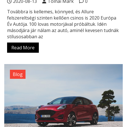
2020-08-13
Tolnai Márk
0
Továbbra is kellemes, könnyed, és Allure
felszereltségi szinten kellően csinos is 2020 Európa
Év Autója. 100 lovas motorjával próbáltuk. Idén
másodjára jár nálam az autó, aminél kevesen tudnák
stílusosabban az
Read More
Blog