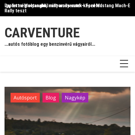
Skip
Így lett a Mustangból rallycross autó – Ford Mustang Mach-E
Japán még olyanabb, mint amilyennek képzeled
Il
to
Rally teszt
content
CARVENTURE
...autós fotóblog egy benzinvérű vágyairól...
Autósport
Blog
Nagykép