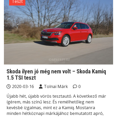
Teszt
Skoda ilyen jó még nem volt – Skoda Kamiq
1.5 TSI teszt
2020-03-16
Tolnai Márk
0
Újabb hét, újabb vörös tesztautó. A következő már
ígérem, más színű lesz. És remélhetőleg nem
kevésbé izgalmas, mint ez a Kamiq. Mostanra
minden hétköznapi márkájához bemutatott apró,