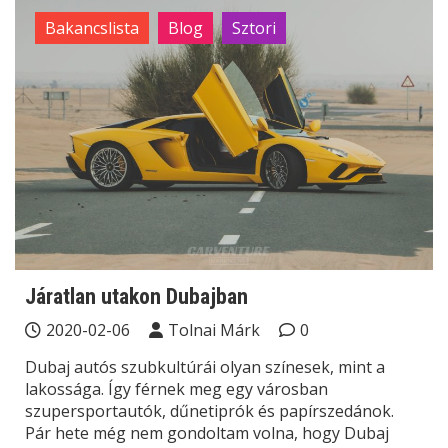
Bakancslista
Blog
Sztori
Járatlan utakon Dubajban
2020-02-06
Tolnai Márk
0
Dubaj autós szubkultúrái olyan színesek, mint a
lakossága. Így férnek meg egy városban
szupersportautók, dűnetiprók és papírszedánok.
Pár hete még nem gondoltam volna, hogy Dubaj