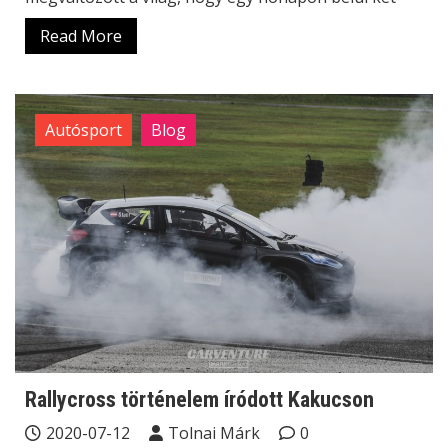
Read More
Autósport
Blog
Rallycross történelem íródott Kakucson
2020-07-12
Tolnai Márk
0