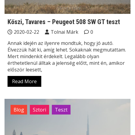
Köszi, Tavares – Peugeot 508 SW GT teszt
2020-02-22
Tolnai Márk
0
Annak idején az ilyenre mondtuk, hogy jó autó.
Élvezzük hát ki, amíg lehet. Sokaknak megmutattam.
Mert mindenkit érdekelt. Legalább olyan
érthetetlenül álltak a jelenség előtt, mint én, amikor
először leesett,
Read More
Blog
Sztori
Teszt