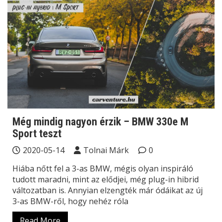
Még mindig nagyon érzik – BMW 330e M
Sport teszt
2020-05-14
Tolnai Márk
0
Hiába nőtt fel a 3-as BMW, mégis olyan inspiráló
tudott maradni, mint az elődjei, még plug-in hibrid
változatban is. Annyian elzengték már ódáikat az új
3-as BMW-ről, hogy nehéz róla
Read More