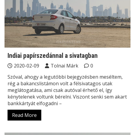
Indiai papírszedánnal a sivatagban
2020-02-09
Tolnai Márk
0
Szóval, ahogy a legutóbbi bejegyzésben meséltem,
rég a bakancslistámon volt a félsivatagos utak
meglátogatása, ami csak autóval érhető el, így
kénytelenek voltunk bérelni. Viszont senki sem akart
bankkártyát elfogadni –
Read More