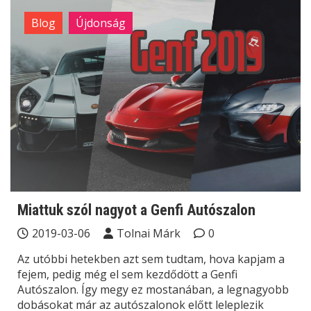
Blog
Újdonság
Miattuk szól nagyot a Genfi Autószalon
2019-03-06
Tolnai Márk
0
Az utóbbi hetekben azt sem tudtam, hova kapjam a
fejem, pedig még el sem kezdődött a Genfi
Autószalon. Így megy ez mostanában, a legnagyobb
dobásokat már az autószalonok előtt leleplezik