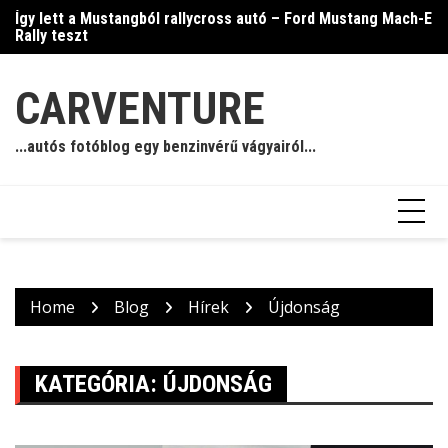
Skip
Így lett a Mustangból rallycross autó – Ford Mustang Mach-E
Ja
to
Rally teszt
content
CARVENTURE
...autós fotóblog egy benzinvérű vágyairól...
Home
Blog
Hírek
Újdonság
KATEGÓRIA:
ÚJDONSÁG