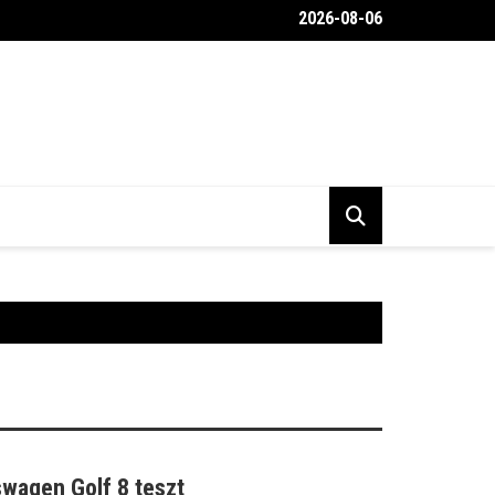
2026-08-06
 még olyanabb, mint amilyennek képzeled
wagen Golf 8 teszt