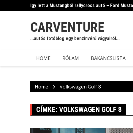
Skip
Így lett a Mustangból rallycross autó – Ford Must
to
content
CARVENTURE
...autós fotóblog egy benzinvérű vágyairól...
HOME
RÓLAM
BAKANCSLISTA
Home
Volkswagen Golf 8
CÍMKE:
VOLKSWAGEN GOLF 8