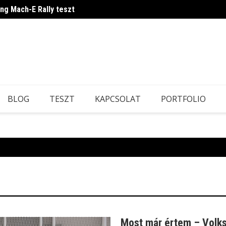
ang Mach-E Rally teszt
Japán
BLOG
TESZT
KAPCSOLAT
PORTFOLIO
Most már értem – Volks