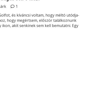
Márk
1
lfot, és kíváncsi voltam, hogy méltó utódja-
hhoz, hogy megértsem, először találkoznunk
y ikon, akit senkinek sem kell bemutatni. Egy