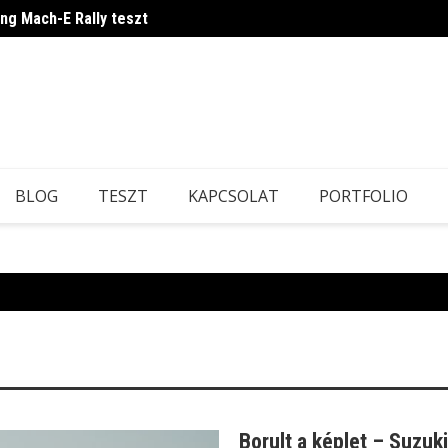
ang Mach-E Rally teszt
Japán
BLOG
TESZT
KAPCSOLAT
PORTFOLIO
Borult a képlet – Suzuki