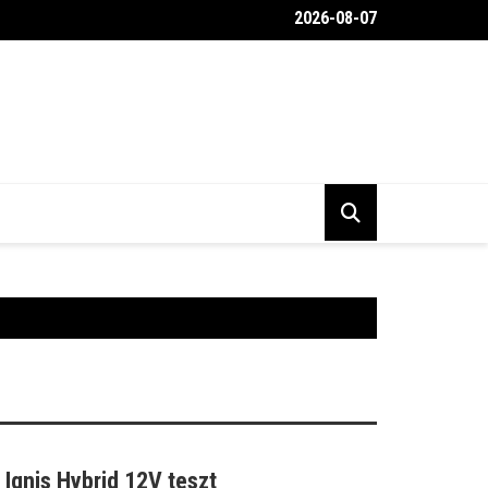
2026-08-07
 még olyanabb, mint amilyennek képzeled
 Ignis Hybrid 12V teszt