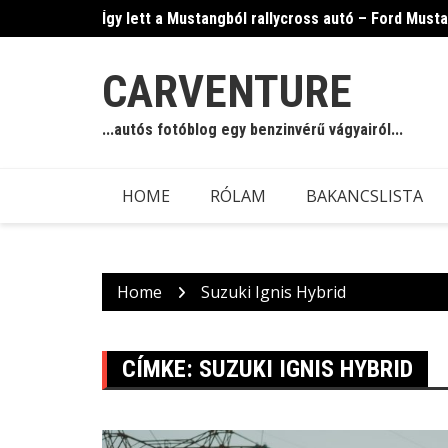
Skip
Így lett a Mustangból rallycross autó – Ford Must
to
content
CARVENTURE
...autós fotóblog egy benzinvérű vágyairól...
HOME
RÓLAM
BAKANCSLISTA
Home
Suzuki Ignis Hybrid
CÍMKE:
SUZUKI IGNIS HYBRID