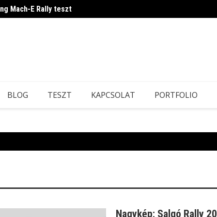
ang Mach-E Rally teszt
Japán
BLOG
TESZT
KAPCSOLAT
PORTFOLIO
Nagykép: Salgó Rally 2