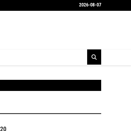
2026-08-07
 még olyanabb, mint amilyennek képzeled
020