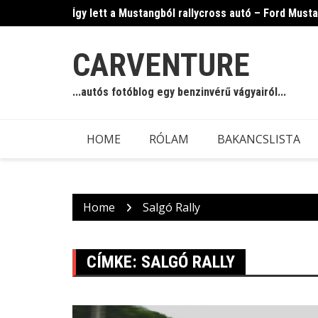
Skip
Így lett a Mustangból rallycross autó – Ford Must
to
content
CARVENTURE
...autós fotóblog egy benzinvérű vágyairól...
HOME
RÓLAM
BAKANCSLISTA
Home
Salgó Rally
CÍMKE:
SALGÓ RALLY