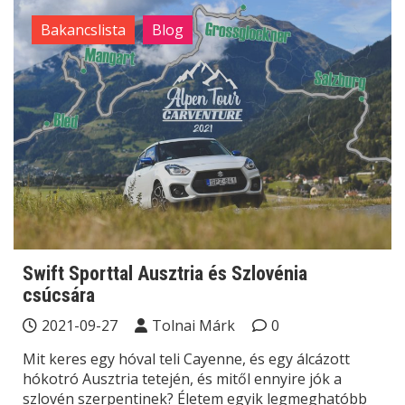
Bakancslista
Blog
Swift Sporttal Ausztria és Szlovénia
csúcsára
2021-09-27
Tolnai Márk
0
Mit keres egy hóval teli Cayenne, és egy álcázott
hókotró Ausztria tetején, és mitől ennyire jók a
szlovén szerpentinek? Életem egyik legmeghatóbb