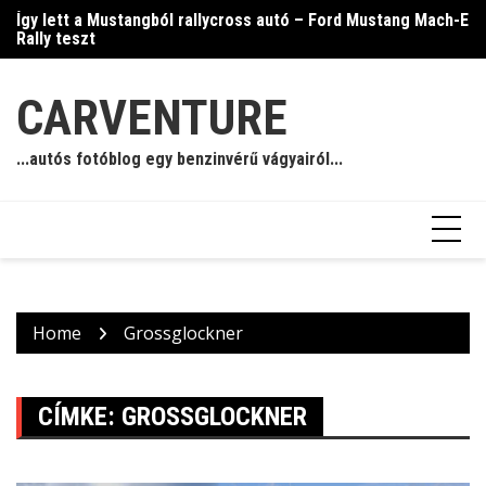
Skip
Így lett a Mustangból rallycross autó – Ford Mustang Mach-E
Ja
to
Rally teszt
content
CARVENTURE
...autós fotóblog egy benzinvérű vágyairól...
Home
Grossglockner
CÍMKE:
GROSSGLOCKNER