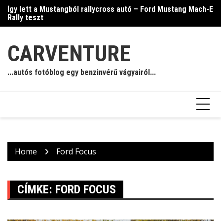
Skip
Így lett a Mustangból rallycross autó – Ford Mustang Mach-E
Ja
to
Rally teszt
content
CARVENTURE
...autós fotóblog egy benzinvérű vágyairól...
Home
Ford Focus
CÍMKE:
FORD FOCUS