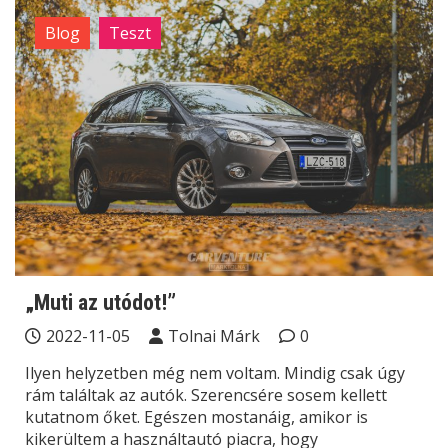
Blog
Teszt
„Muti az utódot!”
2022-11-05
Tolnai Márk
0
Ilyen helyzetben még nem voltam. Mindig csak úgy
rám találtak az autók. Szerencsére sosem kellett
kutatnom őket. Egészen mostanáig, amikor is
kikerültem a használtautó piacra, hogy