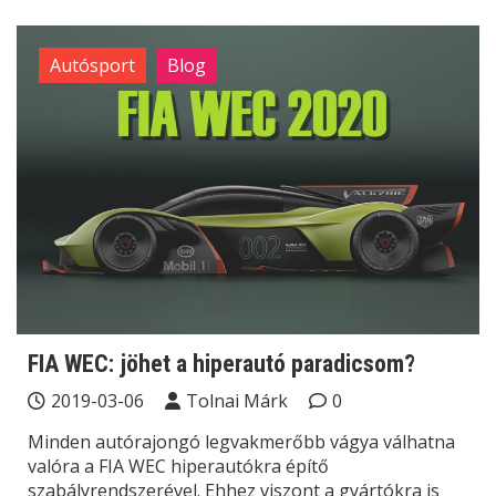
Autósport
Blog
FIA WEC: jöhet a hiperautó paradicsom?
2019-03-06
Tolnai Márk
0
Minden autórajongó legvakmerőbb vágya válhatna
valóra a FIA WEC hiperautókra építő
szabályrendszerével. Ehhez viszont a gyártókra is