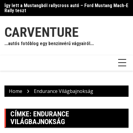
Skip
Így lett a Mustangból rallycross autó – Ford Mustang Mach-E
Ja
to
Rally teszt
content
CARVENTURE
...autós fotóblog egy benzinvérű vágyairól...
Home
Endurance Világbajnokság
CÍMKE:
ENDURANCE
VILÁGBAJNOKSÁG