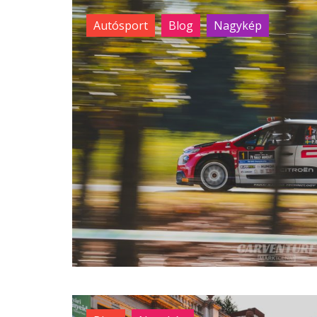
Autósport
Blog
Nagykép