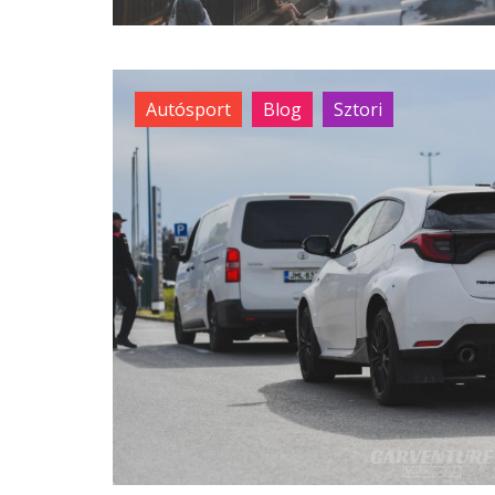
Autósport
Blog
Sztori