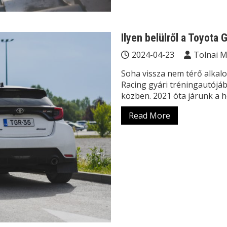
Ilyen belülről a Toyota 
2024-04-23
Tolnai 
Soha vissza nem térő alka
Racing gyári tréningautójáb
közben. 2021 óta járunk a 
Read More