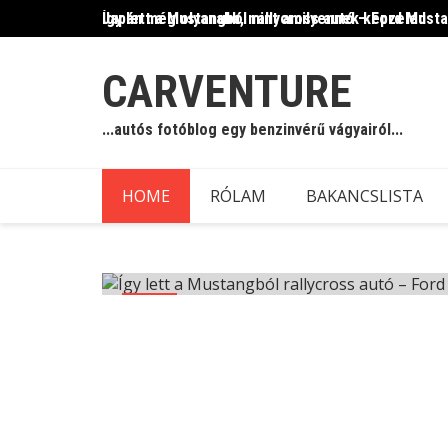
Skip
Így lett a Mustangból rallycross autó – Ford Must
Japán még olyanabb, mint amilyennek képzeled
to
content
CARVENTURE
...autós fotóblog egy benzinvérű vágyairól...
HOME
RÓLAM
BAKANCSLISTA
Blog