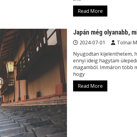
Read More
Japán még olyanabb, m
2024-07-01
Tolnai 
Nyugodtan kijelenthetem, 
ennyi ideig hagytam ülepedn
magamból. Immáron több min
hogy
Read More