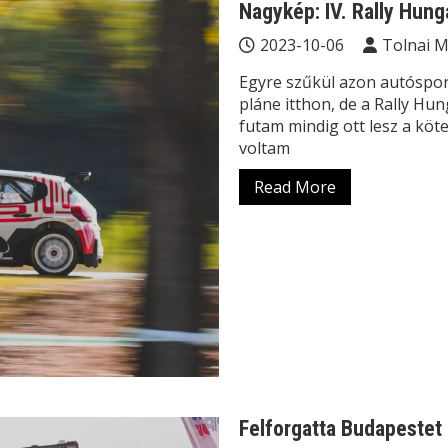
Nagykép: IV. Rally Hun
2023-10-06
Tolnai 
Egyre szűkül azon autóspor
pláne itthon, de a Rally Hun
futam mindig ott lesz a köt
voltam
Read More
Felforgatta Budapestet