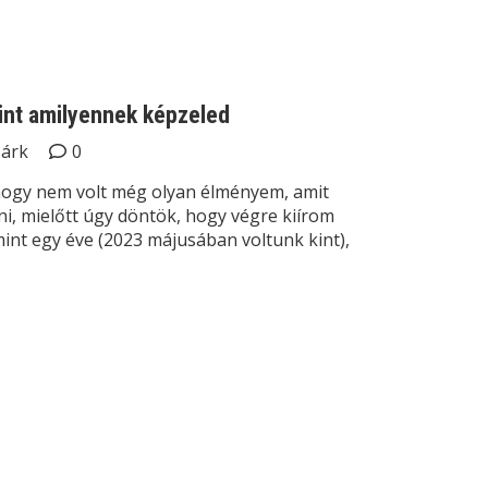
int amilyennek képzeled
Márk
0
hogy nem volt még olyan élményem, amit
i, mielőtt úgy döntök, hogy végre kiírom
t egy éve (2023 májusában voltunk kint),