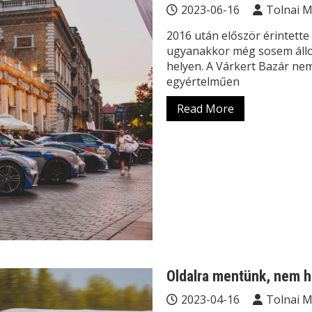
2023-06-16
Tolnai 
2016 után először érintette
ugyanakkor még sosem állo
helyen. A Várkert Bazár nem
egyértelműen
Read More
Oldalra mentünk, nem h
2023-04-16
Tolnai 