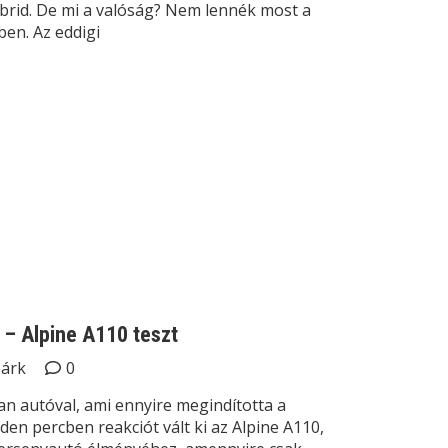
hibrid. De mi a valóság? Nem lennék most a
en. Az eddigi
– Alpine A110 teszt
Márk
0
n autóval, ami ennyire megindította a
den percben reakciót vált ki az Alpine A110,