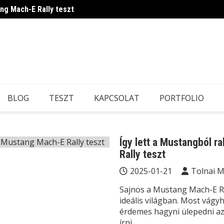
ang Mach-E Rally teszt
Ilyen 
BLOG
TESZT
KAPCSOLAT
PORTFOLIO
Így lett a Mustangból r
Rally teszt
2025-01-21
Tolnai 
Sajnos a Mustang Mach-E Ra
ideális világban. Most vág
érdemes hagyni ülepedni az
írni