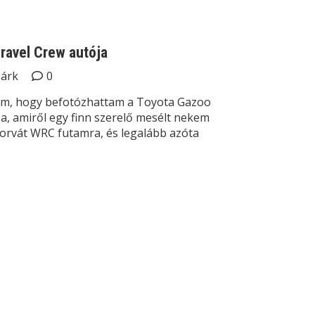
Gravel Crew autója
Márk
0
lom, hogy befotózhattam a Toyota Gazoo
a, amiről egy finn szerelő mesélt nekem
horvát WRC futamra, és legalább azóta