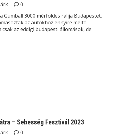
Márk
0
 a Gumball 3000 mérföldes ralija Budapestet,
másoztak az autókhoz ennyire méltó
 csak az eddigi budapesti állomások, de
átra – Sebesség Fesztivál 2023
Márk
0