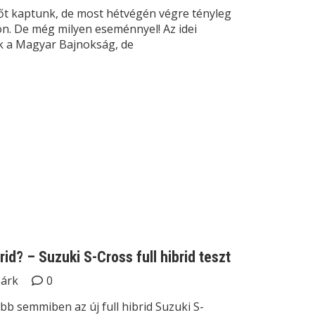
őt kaptunk, de most hétvégén végre tényleg
zon. De még milyen eseménnyel! Az idei
k a Magyar Bajnokság, de
rid? – Suzuki S-Cross full hibrid teszt
Márk
0
bb semmiben az új full hibrid Suzuki S-