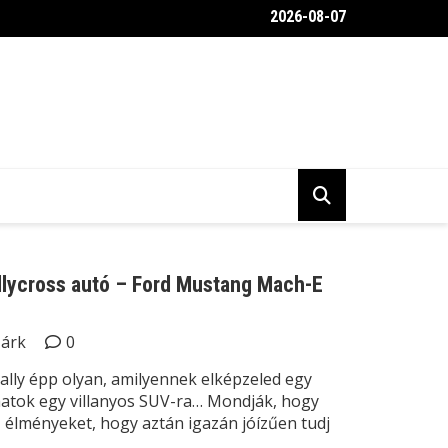
2026-08-07
belülről a Toyota Gravel Crew autója
allycross autó – Ford Mustang Mach-E
Márk
0
lly épp olyan, amilyennek elképzeled egy
yhatok egy villanyos SUV-ra… Mondják, hogy
 élményeket, hogy aztán igazán jóízűen tudj