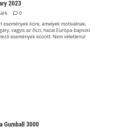
gary 2023
Márk
0
t események köre, amelyek motiválnak,
gary, vagyis az őszi, hazai Európa-bajnoki
elező események között. Nem véletlenül
 a Gumball 3000