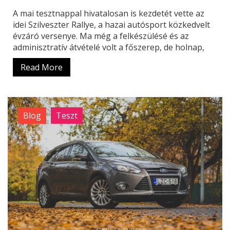
A mai tesztnappal hivatalosan is kezdetét vette az
idei Szilveszter Rallye, a hazai autósport közkedvelt
évzáró versenye. Ma még a felkészülésé és az
adminisztratív átvételé volt a főszerep, de holnap,
Read More
Blog
Teszt