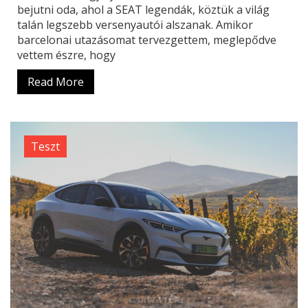
bejutni oda, ahol a SEAT legendák, köztük a világ
talán legszebb versenyautói alszanak. Amikor
barcelonai utazásomat tervezgettem, meglepődve
vettem észre, hogy
Read More
Teszt