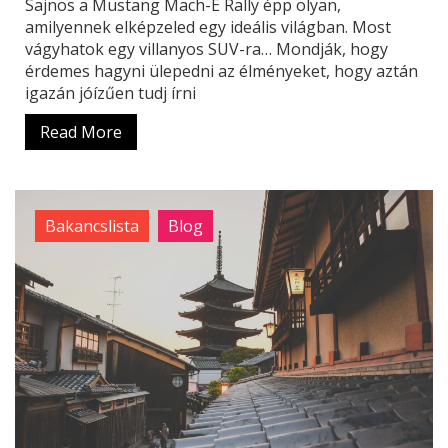
Sajnos a Mustang Mach-E Rally épp olyan,
amilyennek elképzeled egy ideális világban. Most
vágyhatok egy villanyos SUV-ra… Mondják, hogy
érdemes hagyni ülepedni az élményeket, hogy aztán
igazán jóízűen tudj írni
Read More
Bakancslista
Blog