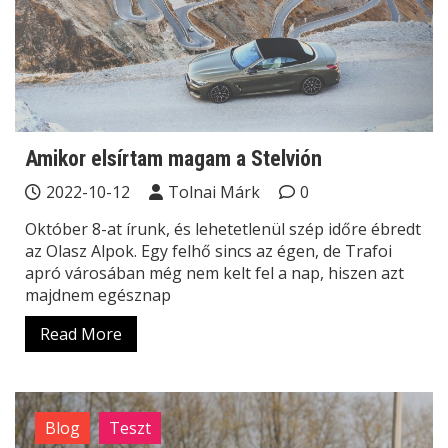
Amikor elsírtam magam a Stelvión
2022-10-12
Tolnai Márk
0
Október 8-at írunk, és lehetetlenül szép időre ébredt
az Olasz Alpok. Egy felhő sincs az égen, de Trafoi
apró városában még nem kelt fel a nap, hiszen azt
majdnem egésznap
Read More
Blog
Teszt