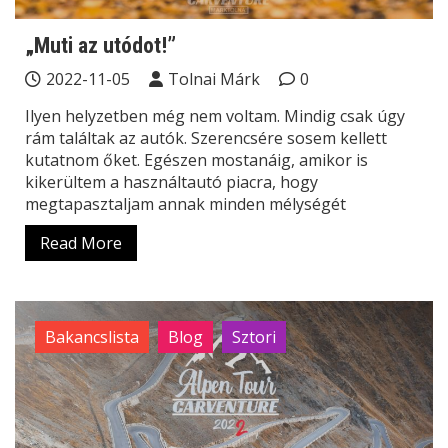
„Muti az utódot!”
2022-11-05
Tolnai Márk
0
Ilyen helyzetben még nem voltam. Mindig csak úgy
rám találtak az autók. Szerencsére sosem kellett
kutatnom őket. Egészen mostanáig, amikor is
kikerültem a használtautó piacra, hogy
megtapasztaljam annak minden mélységét
Read More
Bakancslista
Blog
Sztori