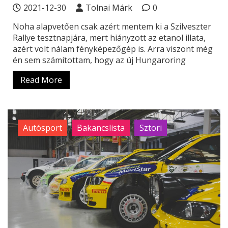
2021-12-30
Tolnai Márk
0
Noha alapvetően csak azért mentem ki a Szilveszter
Rallye tesztnapjára, mert hiányzott az etanol illata,
azért volt nálam fényképezőgép is. Arra viszont még
én sem számítottam, hogy az új Hungaroring
Read More
Autósport
Bakancslista
Sztori