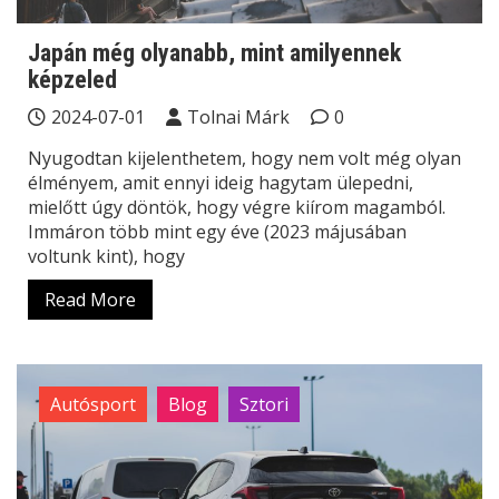
Japán még olyanabb, mint amilyennek
képzeled
2024-07-01
Tolnai Márk
0
Nyugodtan kijelenthetem, hogy nem volt még olyan
élményem, amit ennyi ideig hagytam ülepedni,
mielőtt úgy döntök, hogy végre kiírom magamból.
Immáron több mint egy éve (2023 májusában
voltunk kint), hogy
Read More
Autósport
Blog
Sztori