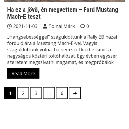
Ha ez a jövő, én megvettem – Ford Mustang
Mach-E teszt
2021-11-03
Tolnai Márk
0
„Hangsebességgel” száguldottunk a Rally EB hazai
fordulójára a Mustang Mach-E-vel. Vagyis
száguldottunk volna, ha nem szól közbe ismét a
nagyságos köztéri töltőhálózat. Egy évben egyszer
szeretem megszívatni magamat, és megpróbálok
Read More
Bejegyzések
1
2
3
…
6
lapozása