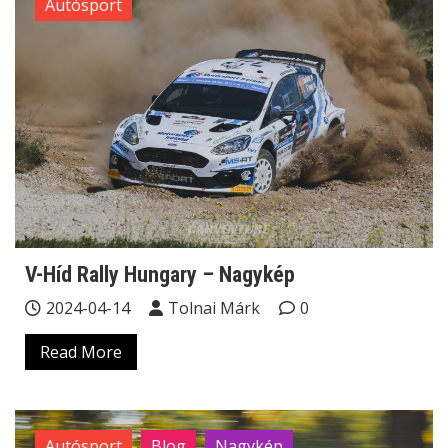
Autósport
V-Híd Rally Hungary – Nagykép
2024-04-14
Tolnai Márk
0
Read More
Autósport
Blog
Nagykép