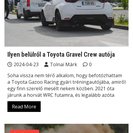
Ilyen belülről a Toyota Gravel Crew autója
2024-04-23
Tolnai Márk
0
Soha vissza nem térő alkalom, hogy befotózhattam
a Toyota Gazoo Racing gyári tréningautójába, amiről
egy finn szerelő mesélt nekem közben. 2021 óta
járunk a horvát WRC futamra, és legalább azóta
Read More