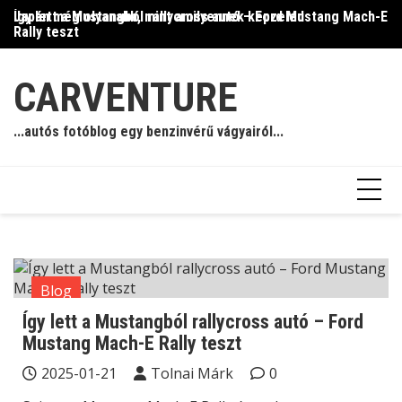
Skip
Így lett a Mustangból rallycross autó – Ford Mustang Mach-E
Japán még olyanabb, mint amilyennek képzeled
Il
to
Rally teszt
content
CARVENTURE
...autós fotóblog egy benzinvérű vágyairól...
Blog
Így lett a Mustangból rallycross autó – Ford
Mustang Mach-E Rally teszt
2025-01-21
Tolnai Márk
0