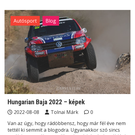
Autósport
Blog
Hungarian Baja 2022 – képek
2022-08-08
Tolnai Márk
0
Van az úgy, hogy rádöbbensz, hogy már fél éve nem
tettél ki semmit a blogodra. Ugyanakkor szó sincs