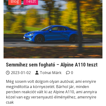
Blog
Teszt
Semmihez sem fogható – Alpine A110 teszt
2023-01-02
Tolnai Márk
0
Még sosem volt dolgom olyan autóval, ami ennyire
megindította a környezetét. Bárhol jár, minden
percben reakciót vált ki az Alpine A110, ami annyira
közel van egy versenyautó élményéhez, amennyire
csak