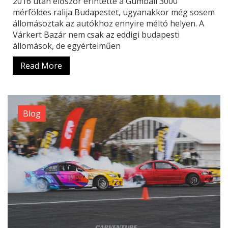
2016 után először érintette a Gumball 3000
mérföldes ralija Budapestet, ugyanakkor még sosem
állomásoztak az autókhoz ennyire méltó helyen. A
Várkert Bazár nem csak az eddigi budapesti
állomások, de egyértelműen
Read More
Blog