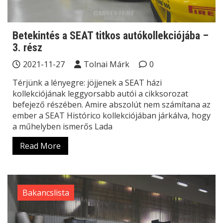
Betekintés a SEAT titkos autókollekciójába –
3. rész
2021-11-27
Tolnai Márk
0
Térjünk a lényegre: jöjjenek a SEAT házi
kollekciójának leggyorsabb autói a cikksorozat
befejező részében. Amire abszolút nem számítana az
ember a SEAT Histórico kollekciójában járkálva, hogy
a műhelyben ismerős Lada
Read More
Bakancslista