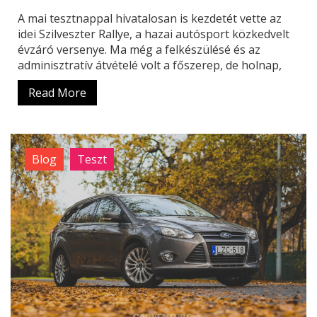
A mai tesztnappal hivatalosan is kezdetét vette az
idei Szilveszter Rallye, a hazai autósport közkedvelt
évzáró versenye. Ma még a felkészülésé és az
adminisztratív átvételé volt a főszerep, de holnap,
Read More
Blog
Teszt