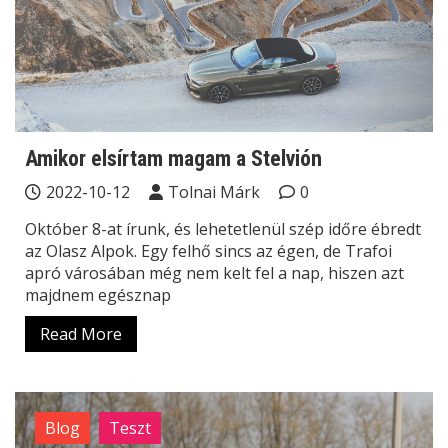
Amikor elsírtam magam a Stelvión
2022-10-12
Tolnai Márk
0
Október 8-at írunk, és lehetetlenül szép időre ébredt
az Olasz Alpok. Egy felhő sincs az égen, de Trafoi
apró városában még nem kelt fel a nap, hiszen azt
majdnem egésznap
Read More
Blog
Teszt