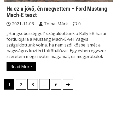
Ha ez a jövő, én megvettem – Ford Mustang
Mach-E teszt
2021-11-03
Tolnai Márk
0
„Hangsebességgel” száguldottunk a Rally EB hazai
fordulójára a Mustang Mach-E-vel. Vagyis
száguldottunk volna, ha nem szól közbe ismét a
nagyságos köztéri töltőhálózat. Egy évben egyszer
szeretem megszívatni magamat, és megpróbálok
Read More
Bejegyzések
1
2
3
…
6
lapozása