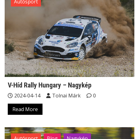
Autósport
V-Híd Rally Hungary – Nagykép
2024-04-14
Tolnai Márk
0
Read More
Autósport
Blog
Nagykép