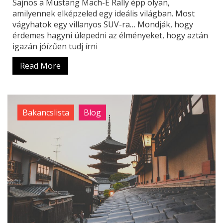
Sajnos a Mustang Mach-E Rally épp olyan,
amilyennek elképzeled egy ideális világban. Most
vágyhatok egy villanyos SUV-ra… Mondják, hogy
érdemes hagyni ülepedni az élményeket, hogy aztán
igazán jóízűen tudj írni
Read More
Bakancslista
Blog