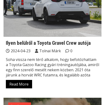
Ilyen belülről a Toyota Gravel Crew autója
2024-04-23
Tolnai Márk
0
Soha vissza nem térő alkalom, hogy befotózhattam
a Toyota Gazoo Racing gyári tréningautójába, amiről
egy finn szerelő mesélt nekem közben. 2021 óta
járunk a horvát WRC futamra, és legalább azóta
Read More