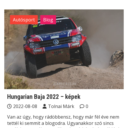
Autósport
Blog
Hungarian Baja 2022 – képek
2022-08-08
Tolnai Márk
0
Van az úgy, hogy rádöbbensz, hogy már fél éve nem
tettél ki semmit a blogodra. Ugyanakkor szó sincs