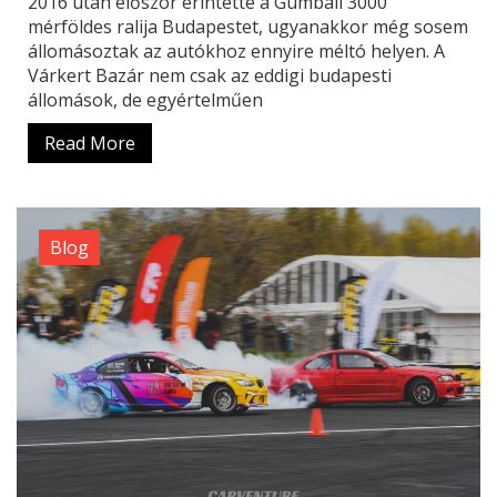
2016 után először érintette a Gumball 3000
mérföldes ralija Budapestet, ugyanakkor még sosem
állomásoztak az autókhoz ennyire méltó helyen. A
Várkert Bazár nem csak az eddigi budapesti
állomások, de egyértelműen
Read More
Blog