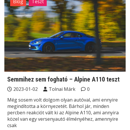
Blog
Teszt
Semmihez sem fogható – Alpine A110 teszt
2023-01-02
Tolnai Márk
0
Még sosem volt dolgom olyan autóval, ami ennyire
megindította a környezetét. Bárhol jár, minden
percben reakciót vált ki az Alpine A110, ami annyira
közel van egy versenyautó élményéhez, amennyire
csak