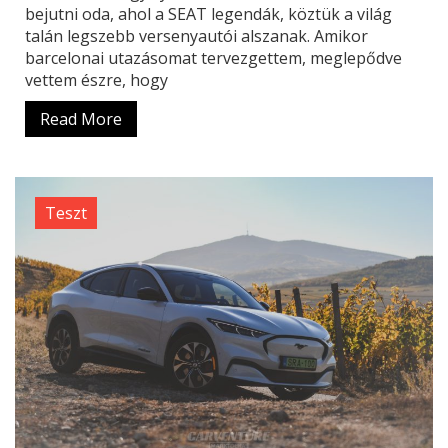
bejutni oda, ahol a SEAT legendák, köztük a világ
talán legszebb versenyautói alszanak. Amikor
barcelonai utazásomat tervezgettem, meglepődve
vettem észre, hogy
Read More
Teszt