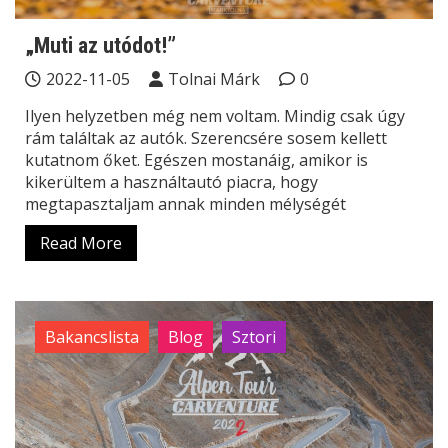
„Muti az utódot!”
2022-11-05
Tolnai Márk
0
Ilyen helyzetben még nem voltam. Mindig csak úgy
rám találtak az autók. Szerencsére sosem kellett
kutatnom őket. Egészen mostanáig, amikor is
kikerültem a használtautó piacra, hogy
megtapasztaljam annak minden mélységét
Read More
Bakancslista
Blog
Sztori