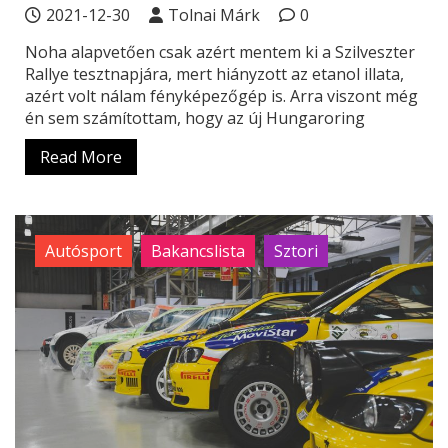
2021-12-30
Tolnai Márk
0
Noha alapvetően csak azért mentem ki a Szilveszter
Rallye tesztnapjára, mert hiányzott az etanol illata,
azért volt nálam fényképezőgép is. Arra viszont még
én sem számítottam, hogy az új Hungaroring
Read More
Autósport
Bakancslista
Sztori