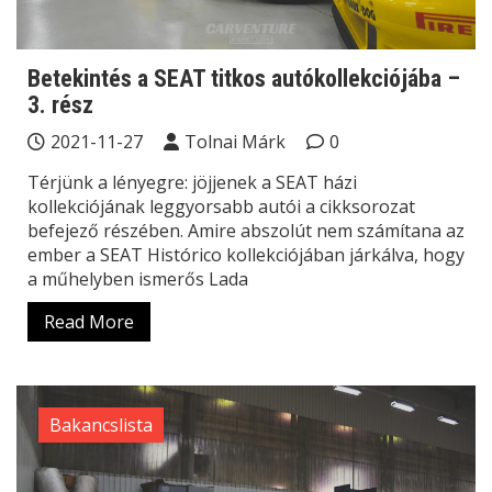
Betekintés a SEAT titkos autókollekciójába –
3. rész
2021-11-27
Tolnai Márk
0
Térjünk a lényegre: jöjjenek a SEAT házi
kollekciójának leggyorsabb autói a cikksorozat
befejező részében. Amire abszolút nem számítana az
ember a SEAT Histórico kollekciójában járkálva, hogy
a műhelyben ismerős Lada
Read More
Bakancslista