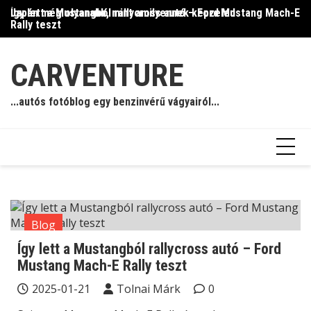
Skip
Így lett a Mustangból rallycross autó – Ford Mustang Mach-E
Japán még olyanabb, mint amilyennek képzeled
Il
to
Rally teszt
content
CARVENTURE
...autós fotóblog egy benzinvérű vágyairól...
Blog
Így lett a Mustangból rallycross autó – Ford
Mustang Mach-E Rally teszt
2025-01-21
Tolnai Márk
0