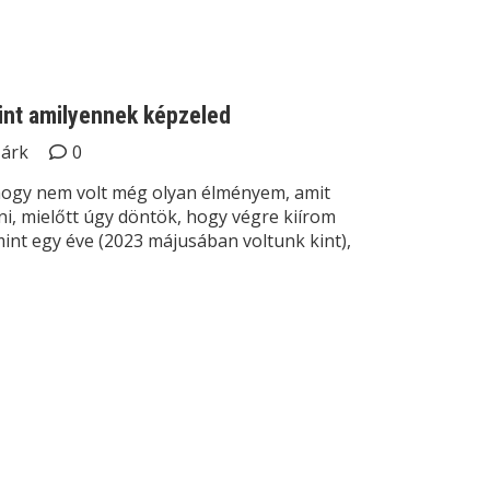
int amilyennek képzeled
Márk
0
hogy nem volt még olyan élményem, amit
i, mielőtt úgy döntök, hogy végre kiírom
t egy éve (2023 májusában voltunk kint),