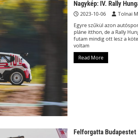
Nagykép: IV. Rally Hun
2023-10-06
Tolnai 
Egyre szűkül azon autóspor
pláne itthon, de a Rally Hun
futam mindig ott lesz a köt
voltam
Read More
Felforgatta Budapestet