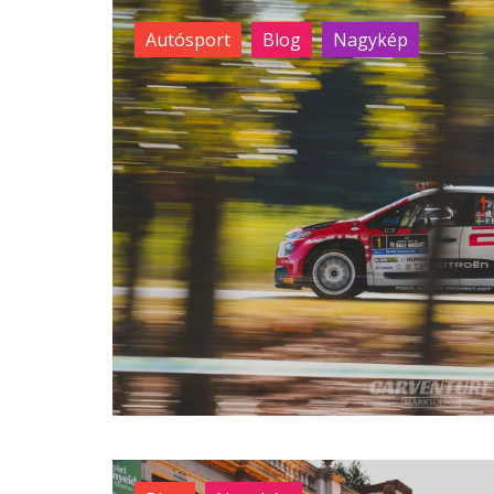
Autósport
Blog
Nagykép