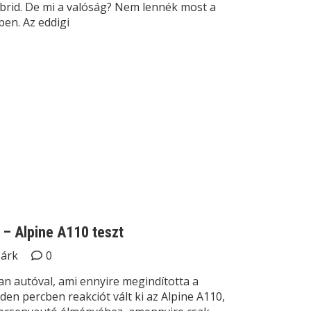
hibrid. De mi a valóság? Nem lennék most a
en. Az eddigi
– Alpine A110 teszt
Márk
0
n autóval, ami ennyire megindította a
den percben reakciót vált ki az Alpine A110,