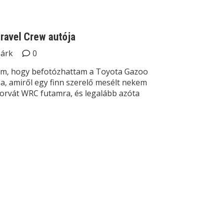
Gravel Crew autója
Márk
0
lom, hogy befotózhattam a Toyota Gazoo
a, amiről egy finn szerelő mesélt nekem
horvát WRC futamra, és legalább azóta