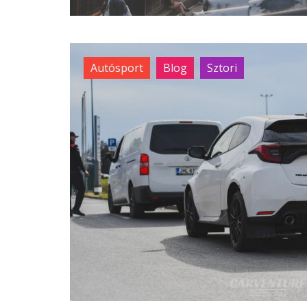
Autósport
Blog
Sztori