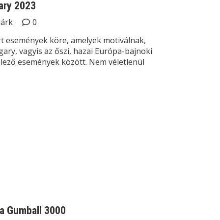
gary 2023
Márk
0
t események köre, amelyek motiválnak,
gary, vagyis az őszi, hazai Európa-bajnoki
elező események között. Nem véletlenül
 a Gumball 3000