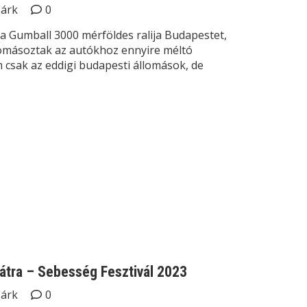
Márk
0
 a Gumball 3000 mérföldes ralija Budapestet,
másoztak az autókhoz ennyire méltó
 csak az eddigi budapesti állomások, de
átra – Sebesség Fesztivál 2023
Márk
0