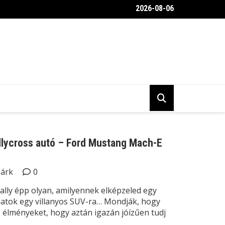
2026-08-06
belülről a Toyota Gravel Crew autója
allycross autó – Ford Mustang Mach-E
Márk
0
lly épp olyan, amilyennek elképzeled egy
yhatok egy villanyos SUV-ra… Mondják, hogy
 élményeket, hogy aztán igazán jóízűen tudj