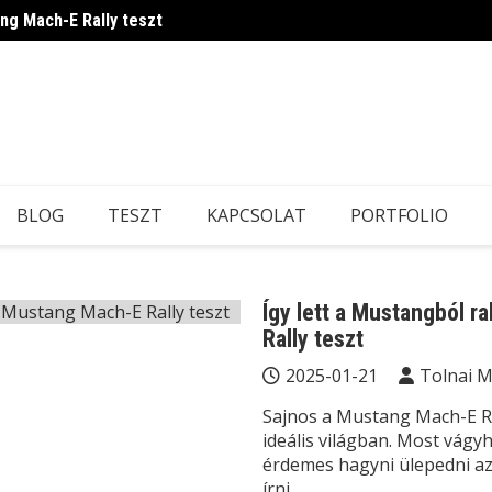
ang Mach-E Rally teszt
Ilyen 
BLOG
TESZT
KAPCSOLAT
PORTFOLIO
Így lett a Mustangból r
Rally teszt
2025-01-21
Tolnai 
Sajnos a Mustang Mach-E Ra
ideális világban. Most vág
érdemes hagyni ülepedni az
írni