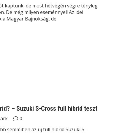
őt kaptunk, de most hétvégén végre tényleg
zon. De még milyen eseménnyel! Az idei
k a Magyar Bajnokság, de
rid? – Suzuki S-Cross full hibrid teszt
Márk
0
bb semmiben az új full hibrid Suzuki S-