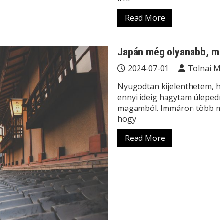
Read More
Japán még olyanabb, m
2024-07-01
Tolnai 
Nyugodtan kijelenthetem, 
ennyi ideig hagytam ülepedn
magamból. Immáron több min
hogy
Read More