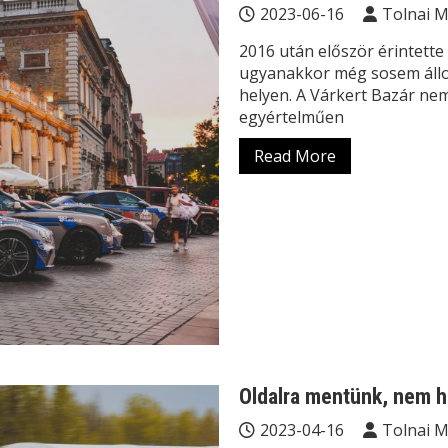
2023-06-16
Tolnai 
2016 után először érintette
ugyanakkor még sosem állo
helyen. A Várkert Bazár nem
egyértelműen
Read More
Oldalra mentünk, nem h
2023-04-16
Tolnai 