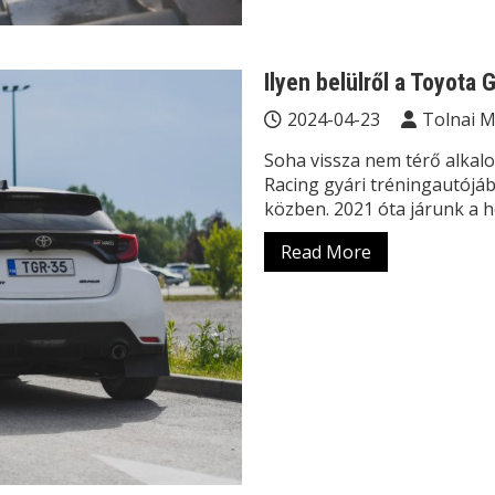
Ilyen belülről a Toyota 
2024-04-23
Tolnai 
Soha vissza nem térő alka
Racing gyári tréningautójáb
közben. 2021 óta járunk a 
Read More