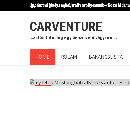
Skip
Így lett a Mustangból rallycross autó – Ford Must
Japán még olyanabb, mint amilyennek képzeled
to
content
CARVENTURE
...autós fotóblog egy benzinvérű vágyairól...
HOME
RÓLAM
BAKANCSLISTA
Blog