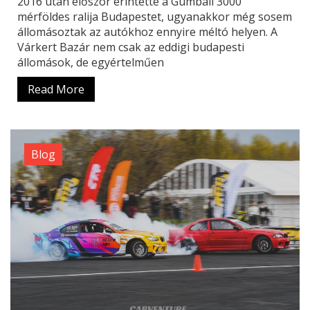
2016 után először érintette a Gumball 3000
mérföldes ralija Budapestet, ugyanakkor még sosem
állomásoztak az autókhoz ennyire méltó helyen. A
Várkert Bazár nem csak az eddigi budapesti
állomások, de egyértelműen
Read More
Blog