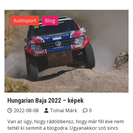
Autósport
Blog
Hungarian Baja 2022 – képek
2022-08-08
Tolnai Márk
0
Van az úgy, hogy rádöbbensz, hogy már fél éve nem
tettél ki semmit a blogodra. Ugyanakkor szó sincs