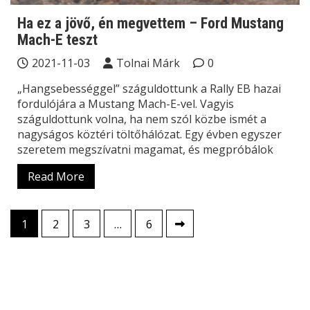
Ha ez a jövő, én megvettem – Ford Mustang
Mach-E teszt
2021-11-03
Tolnai Márk
0
„Hangsebességgel” száguldottunk a Rally EB hazai
fordulójára a Mustang Mach-E-vel. Vagyis
száguldottunk volna, ha nem szól közbe ismét a
nagyságos köztéri töltőhálózat. Egy évben egyszer
szeretem megszívatni magamat, és megpróbálok
Read More
Bejegyzések
1
2
3
…
6
lapozása