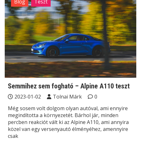
Blog
Teszt
Semmihez sem fogható – Alpine A110 teszt
2023-01-02
Tolnai Márk
0
Még sosem volt dolgom olyan autóval, ami ennyire
megindította a környezetét. Bárhol jár, minden
percben reakciót vált ki az Alpine A110, ami annyira
közel van egy versenyautó élményéhez, amennyire
csak