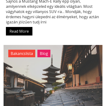
Sajnos a Mustang Mach-E Rally épp olyan,
amilyennek elképzeled egy ideális világban. Most
vágyhatok egy villanyos SUV-ra… Mondják, hogy
érdemes hagyni ülepedni az élményeket, hogy aztán
igazán jóízűen tudj írni
Read More
Bakancslista
Blog