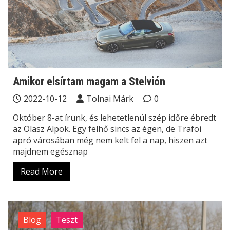
Amikor elsírtam magam a Stelvión
2022-10-12
Tolnai Márk
0
Október 8-at írunk, és lehetetlenül szép időre ébredt
az Olasz Alpok. Egy felhő sincs az égen, de Trafoi
apró városában még nem kelt fel a nap, hiszen azt
majdnem egésznap
Read More
Blog
Teszt