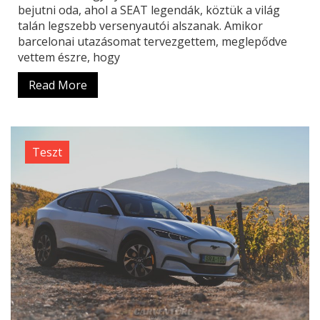
bejutni oda, ahol a SEAT legendák, köztük a világ
talán legszebb versenyautói alszanak. Amikor
barcelonai utazásomat tervezgettem, meglepődve
vettem észre, hogy
Read More
Teszt