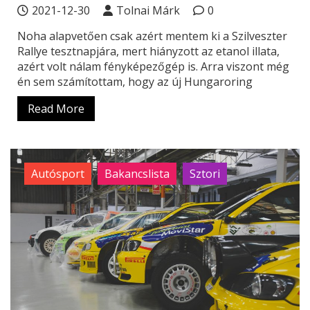
2021-12-30
Tolnai Márk
0
Noha alapvetően csak azért mentem ki a Szilveszter
Rallye tesztnapjára, mert hiányzott az etanol illata,
azért volt nálam fényképezőgép is. Arra viszont még
én sem számítottam, hogy az új Hungaroring
Read More
Autósport
Bakancslista
Sztori