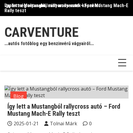
Skip
Így lett a Mustangból rallycross autó – Ford Mustang Mach-E
Japán még olyanabb, mint amilyennek képzeled
Il
to
Rally teszt
content
CARVENTURE
...autós fotóblog egy benzinvérű vágyairól...
Blog
Így lett a Mustangból rallycross autó – Ford
Mustang Mach-E Rally teszt
2025-01-21
Tolnai Márk
0