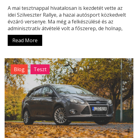
A mai tesztnappal hivatalosan is kezdetét vette az
idei Szilveszter Rallye, a hazai autósport közkedvelt
évzáró versenye. Ma még a felkészülésé és az
adminisztratív átvételé volt a főszerep, de holnap,
Read More
Blog
Teszt