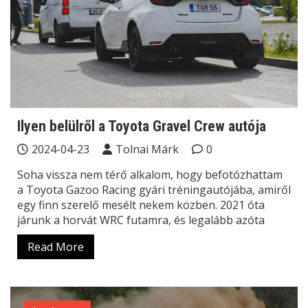
Ilyen belülről a Toyota Gravel Crew autója
2024-04-23
Tolnai Márk
0
Soha vissza nem térő alkalom, hogy befotózhattam
a Toyota Gazoo Racing gyári tréningautójába, amiről
egy finn szerelő mesélt nekem közben. 2021 óta
járunk a horvát WRC futamra, és legalább azóta
Read More