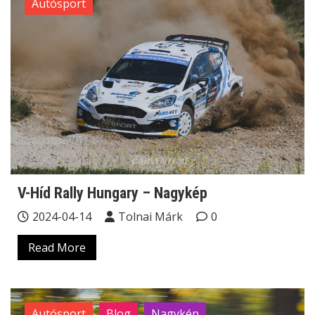
Autósport
V-Híd Rally Hungary – Nagykép
2024-04-14
Tolnai Márk
0
Read More
Autósport
Blog
Nagykép