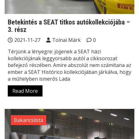
Betekintés a SEAT titkos autókollekciójába –
3. rész
2021-11-27
Tolnai Márk
0
Térjünk a lényegre: jöjjenek a SEAT házi
kollekciójának leggyorsabb autói a cikksorozat
befejező részében. Amire abszolút nem számítana az
ember a SEAT Histórico kollekciójában járkálva, hogy
a műhelyben ismerős Lada
Read More
Bakancslista