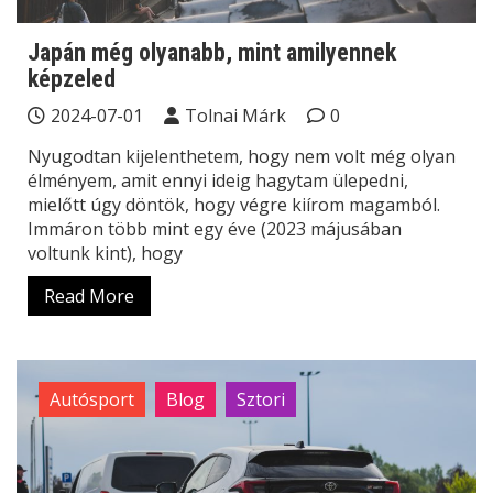
Japán még olyanabb, mint amilyennek
képzeled
2024-07-01
Tolnai Márk
0
Nyugodtan kijelenthetem, hogy nem volt még olyan
élményem, amit ennyi ideig hagytam ülepedni,
mielőtt úgy döntök, hogy végre kiírom magamból.
Immáron több mint egy éve (2023 májusában
voltunk kint), hogy
Read More
Autósport
Blog
Sztori