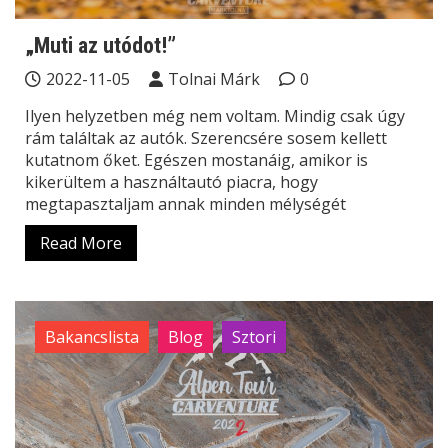
„Muti az utódot!”
2022-11-05
Tolnai Márk
0
Ilyen helyzetben még nem voltam. Mindig csak úgy
rám találtak az autók. Szerencsére sosem kellett
kutatnom őket. Egészen mostanáig, amikor is
kikerültem a használtautó piacra, hogy
megtapasztaljam annak minden mélységét
Read More
Bakancslista
Blog
Sztori