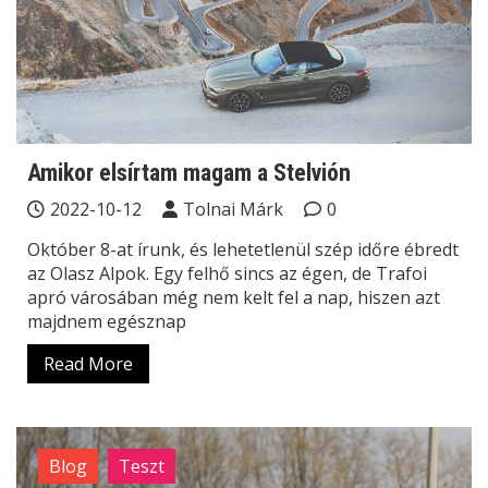
Amikor elsírtam magam a Stelvión
2022-10-12
Tolnai Márk
0
Október 8-at írunk, és lehetetlenül szép időre ébredt
az Olasz Alpok. Egy felhő sincs az égen, de Trafoi
apró városában még nem kelt fel a nap, hiszen azt
majdnem egésznap
Read More
Blog
Teszt