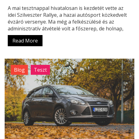
A mai tesztnappal hivatalosan is kezdetét vette az
idei Szilveszter Rallye, a hazai autósport közkedvelt
évzáró versenye. Ma még a felkészülésé és az
adminisztratív átvételé volt a főszerep, de holnap,
Read More
Blog
Teszt