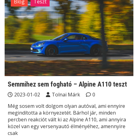
Blog
Teszt
Semmihez sem fogható – Alpine A110 teszt
2023-01-02
Tolnai Márk
0
Még sosem volt dolgom olyan autóval, ami ennyire
megindította a környezetét. Bárhol jár, minden
percben reakciót vált ki az Alpine A110, ami annyira
közel van egy versenyautó élményéhez, amennyire
csak