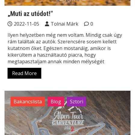
„Muti az utódot!”
2022-11-05
Tolnai Márk
0
Ilyen helyzetben még nem voltam. Mindig csak úgy
rám találtak az autók. Szerencsére sosem kellett
kutatnom őket. Egészen mostanáig, amikor is
kikerültem a használtautó piacra, hogy
megtapasztaljam annak minden mélységét
Read More
Bakancslista
Blog
Sztori