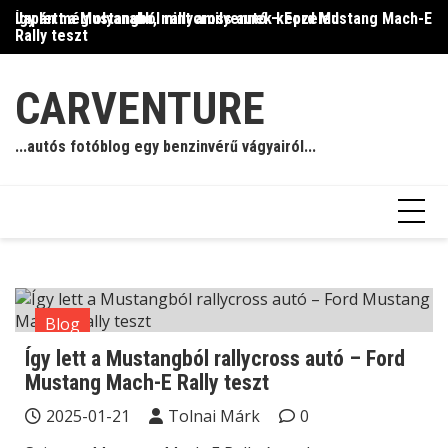
Skip
Így lett a Mustangból rallycross autó – Ford Mustang Mach-E
Japán még olyanabb, mint amilyennek képzeled
Il
to
Rally teszt
content
CARVENTURE
...autós fotóblog egy benzinvérű vágyairól...
Blog
Így lett a Mustangból rallycross autó – Ford
Mustang Mach-E Rally teszt
2025-01-21
Tolnai Márk
0