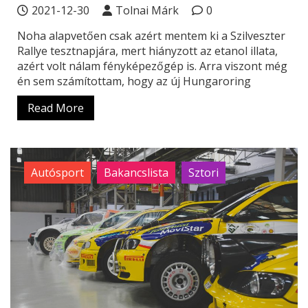
2021-12-30
Tolnai Márk
0
Noha alapvetően csak azért mentem ki a Szilveszter
Rallye tesztnapjára, mert hiányzott az etanol illata,
azért volt nálam fényképezőgép is. Arra viszont még
én sem számítottam, hogy az új Hungaroring
Read More
Autósport
Bakancslista
Sztori