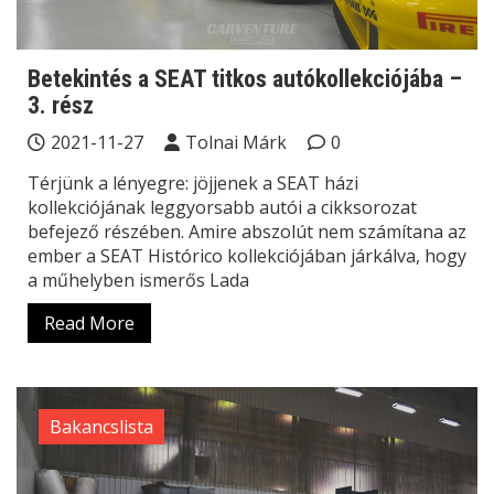
Betekintés a SEAT titkos autókollekciójába –
3. rész
2021-11-27
Tolnai Márk
0
Térjünk a lényegre: jöjjenek a SEAT házi
kollekciójának leggyorsabb autói a cikksorozat
befejező részében. Amire abszolút nem számítana az
ember a SEAT Histórico kollekciójában járkálva, hogy
a műhelyben ismerős Lada
Read More
Bakancslista