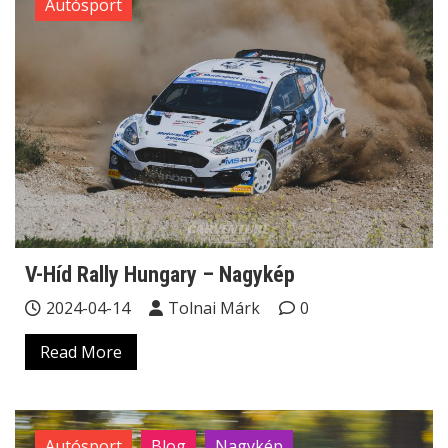
Autósport
V-Híd Rally Hungary – Nagykép
2024-04-14
Tolnai Márk
0
Read More
Autósport
Blog
Nagykép