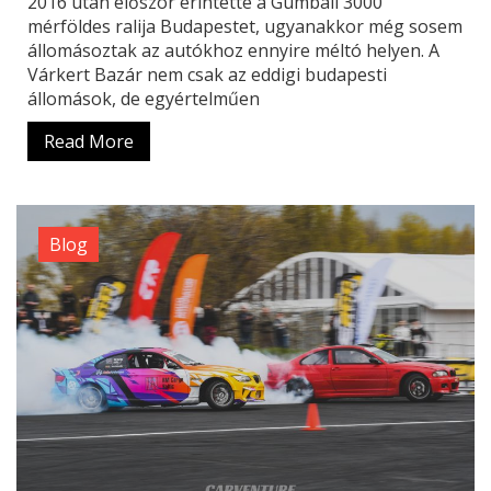
2016 után először érintette a Gumball 3000
mérföldes ralija Budapestet, ugyanakkor még sosem
állomásoztak az autókhoz ennyire méltó helyen. A
Várkert Bazár nem csak az eddigi budapesti
állomások, de egyértelműen
Read More
Blog