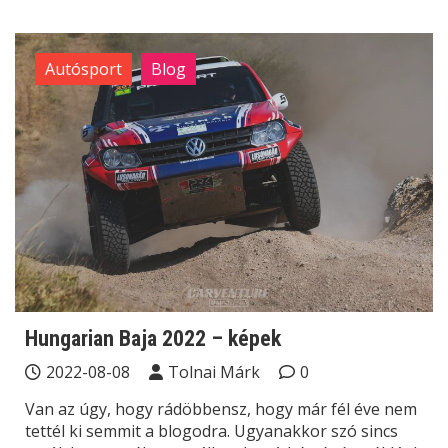
Autósport
Blog
Hungarian Baja 2022 – képek
2022-08-08
Tolnai Márk
0
Van az úgy, hogy rádöbbensz, hogy már fél éve nem
tettél ki semmit a blogodra. Ugyanakkor szó sincs