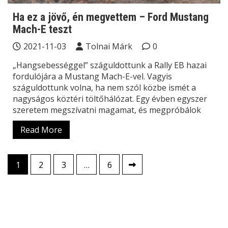
Ha ez a jövő, én megvettem – Ford Mustang
Mach-E teszt
2021-11-03
Tolnai Márk
0
„Hangsebességgel” száguldottunk a Rally EB hazai
fordulójára a Mustang Mach-E-vel. Vagyis
száguldottunk volna, ha nem szól közbe ismét a
nagyságos köztéri töltőhálózat. Egy évben egyszer
szeretem megszívatni magamat, és megpróbálok
Read More
Bejegyzések
1
2
3
…
6
lapozása