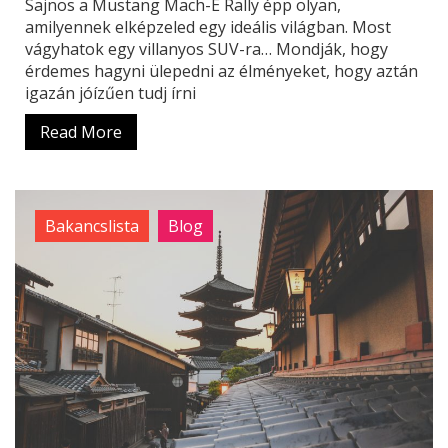
Sajnos a Mustang Mach-E Rally épp olyan,
amilyennek elképzeled egy ideális világban. Most
vágyhatok egy villanyos SUV-ra… Mondják, hogy
érdemes hagyni ülepedni az élményeket, hogy aztán
igazán jóízűen tudj írni
Read More
Bakancslista
Blog