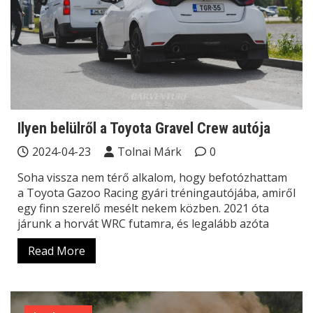
Ilyen belülről a Toyota Gravel Crew autója
2024-04-23
Tolnai Márk
0
Soha vissza nem térő alkalom, hogy befotózhattam
a Toyota Gazoo Racing gyári tréningautójába, amiről
egy finn szerelő mesélt nekem közben. 2021 óta
járunk a horvát WRC futamra, és legalább azóta
Read More