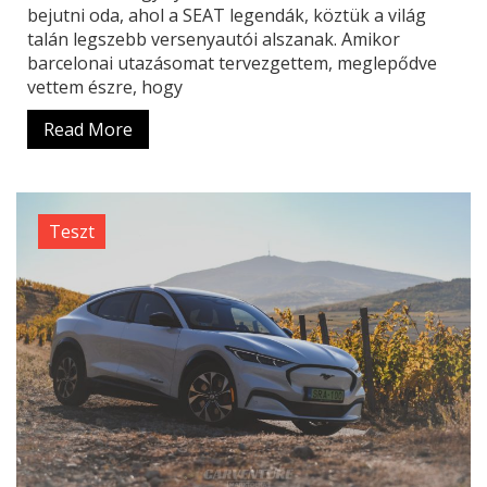
bejutni oda, ahol a SEAT legendák, köztük a világ
talán legszebb versenyautói alszanak. Amikor
barcelonai utazásomat tervezgettem, meglepődve
vettem észre, hogy
Read More
Teszt