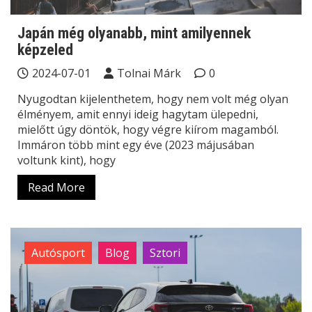
Japán még olyanabb, mint amilyennek
képzeled
2024-07-01
Tolnai Márk
0
Nyugodtan kijelenthetem, hogy nem volt még olyan
élményem, amit ennyi ideig hagytam ülepedni,
mielőtt úgy döntök, hogy végre kiírom magamból.
Immáron több mint egy éve (2023 májusában
voltunk kint), hogy
Read More
Autósport
Blog
Sztori