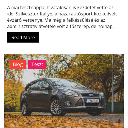
A mai tesztnappal hivatalosan is kezdetét vette az
idei Szilveszter Rallye, a hazai autósport közkedvelt
évzáró versenye. Ma még a felkészülésé és az
adminisztratív átvételé volt a főszerep, de holnap,
Read More
Blog
Teszt