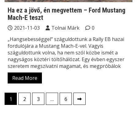
Ha ez a jövő, én megvettem – Ford Mustang
Mach-E teszt
2021-11-03
Tolnai Márk
0
„Hangsebességgel” száguldottunk a Rally EB hazai
fordulójára a Mustang Mach-E-vel. Vagyis
száguldottunk volna, ha nem szól közbe ismét a
nagyságos köztéri töltőhálózat. Egy évben egyszer
szeretem megszívatni magamat, és megpróbálok
Read More
Bejegyzések
1
2
3
…
6
lapozása