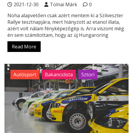
2021-12-30
Tolnai Márk
0
Noha alapvetően csak azért mentem ki a Szilveszter
Rallye tesztnapjára, mert hiányzott az etanol illata,
azért volt nálam fényképezőgép is. Arra viszont még
én sem számítottam, hogy az új Hungaroring
Read More
Autósport
Bakancslista
Sztori