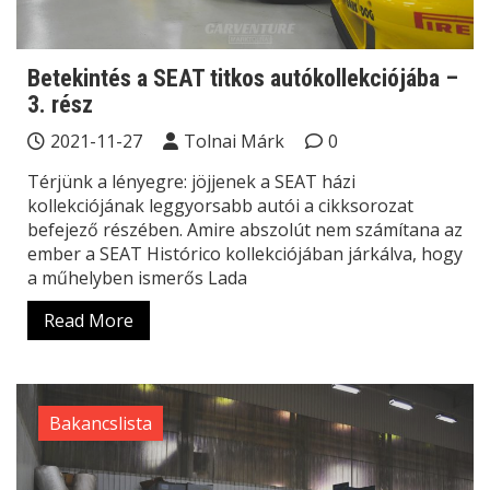
Betekintés a SEAT titkos autókollekciójába –
3. rész
2021-11-27
Tolnai Márk
0
Térjünk a lényegre: jöjjenek a SEAT házi
kollekciójának leggyorsabb autói a cikksorozat
befejező részében. Amire abszolút nem számítana az
ember a SEAT Histórico kollekciójában járkálva, hogy
a műhelyben ismerős Lada
Read More
Bakancslista