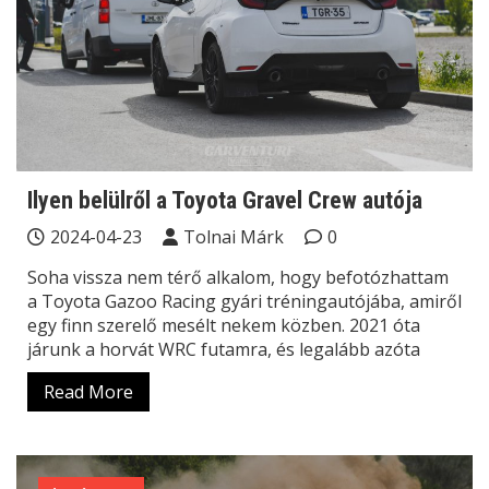
Ilyen belülről a Toyota Gravel Crew autója
2024-04-23
Tolnai Márk
0
Soha vissza nem térő alkalom, hogy befotózhattam
a Toyota Gazoo Racing gyári tréningautójába, amiről
egy finn szerelő mesélt nekem közben. 2021 óta
járunk a horvát WRC futamra, és legalább azóta
Read More