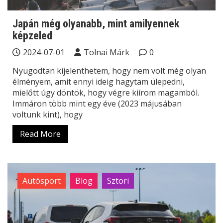
Japán még olyanabb, mint amilyennek
képzeled
2024-07-01
Tolnai Márk
0
Nyugodtan kijelenthetem, hogy nem volt még olyan
élményem, amit ennyi ideig hagytam ülepedni,
mielőtt úgy döntök, hogy végre kiírom magamból.
Immáron több mint egy éve (2023 májusában
voltunk kint), hogy
Read More
Autósport
Blog
Sztori