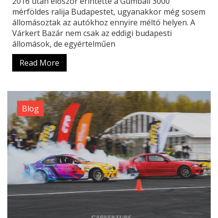
2016 után először érintette a Gumball 3000
mérföldes ralija Budapestet, ugyanakkor még sosem
állomásoztak az autókhoz ennyire méltó helyen. A
Várkert Bazár nem csak az eddigi budapesti
állomások, de egyértelműen
Read More
Blog