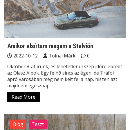
Amikor elsírtam magam a Stelvión
2022-10-12
Tolnai Márk
0
Október 8-at írunk, és lehetetlenül szép időre ébredt
az Olasz Alpok. Egy felhő sincs az égen, de Trafoi
apró városában még nem kelt fel a nap, hiszen azt
majdnem egésznap
Read More
Blog
Teszt