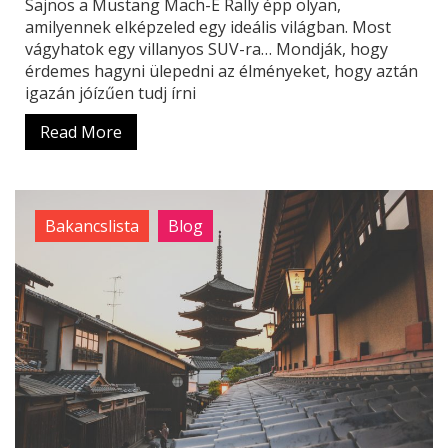
Sajnos a Mustang Mach-E Rally épp olyan,
amilyennek elképzeled egy ideális világban. Most
vágyhatok egy villanyos SUV-ra… Mondják, hogy
érdemes hagyni ülepedni az élményeket, hogy aztán
igazán jóízűen tudj írni
Read More
Bakancslista
Blog