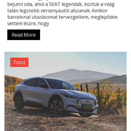
bejutni oda, ahol a SEAT legendák, köztük a világ
talán legszebb versenyautói alszanak. Amikor
barcelonai utazásomat tervezgettem, meglepődve
vettem észre, hogy
Read More
Teszt