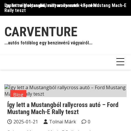
Skip
Így lett a Mustangból rallycross autó – Ford Mustang Mach-E
Japán még olyanabb, mint amilyennek képzeled
Il
to
Rally teszt
content
CARVENTURE
...autós fotóblog egy benzinvérű vágyairól...
Blog
Így lett a Mustangból rallycross autó – Ford
Mustang Mach-E Rally teszt
2025-01-21
Tolnai Márk
0