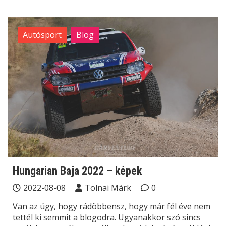
Autósport
Blog
Hungarian Baja 2022 – képek
2022-08-08
Tolnai Márk
0
Van az úgy, hogy rádöbbensz, hogy már fél éve nem
tettél ki semmit a blogodra. Ugyanakkor szó sincs