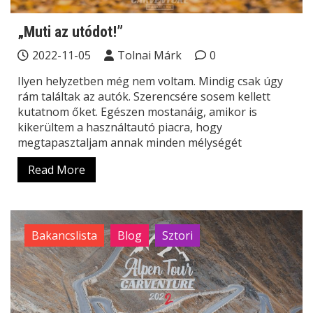
„Muti az utódot!”
2022-11-05
Tolnai Márk
0
Ilyen helyzetben még nem voltam. Mindig csak úgy
rám találtak az autók. Szerencsére sosem kellett
kutatnom őket. Egészen mostanáig, amikor is
kikerültem a használtautó piacra, hogy
megtapasztaljam annak minden mélységét
Read More
Bakancslista
Blog
Sztori