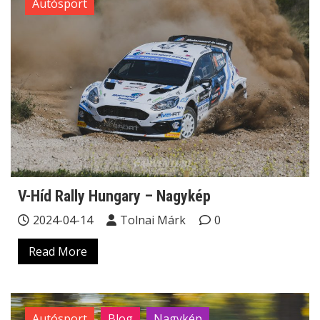
Autósport
V-Híd Rally Hungary – Nagykép
2024-04-14
Tolnai Márk
0
Read More
Autósport
Blog
Nagykép