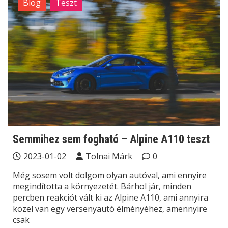
Blog
Teszt
Semmihez sem fogható – Alpine A110 teszt
2023-01-02
Tolnai Márk
0
Még sosem volt dolgom olyan autóval, ami ennyire
megindította a környezetét. Bárhol jár, minden
percben reakciót vált ki az Alpine A110, ami annyira
közel van egy versenyautó élményéhez, amennyire
csak