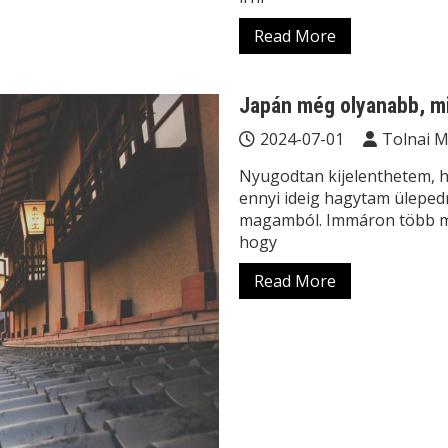
Read More
Japán még olyanabb, m
2024-07-01
Tolnai 
Nyugodtan kijelenthetem, 
ennyi ideig hagytam ülepedn
magamból. Immáron több min
hogy
Read More