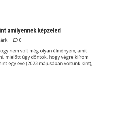
int amilyennek képzeled
Márk
0
hogy nem volt még olyan élményem, amit
i, mielőtt úgy döntök, hogy végre kiírom
t egy éve (2023 májusában voltunk kint),