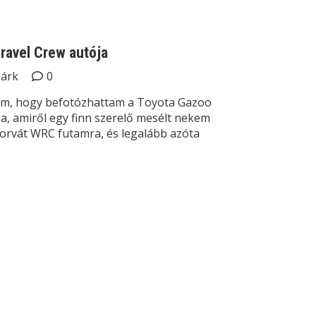
Gravel Crew autója
Márk
0
lom, hogy befotózhattam a Toyota Gazoo
a, amiről egy finn szerelő mesélt nekem
horvát WRC futamra, és legalább azóta