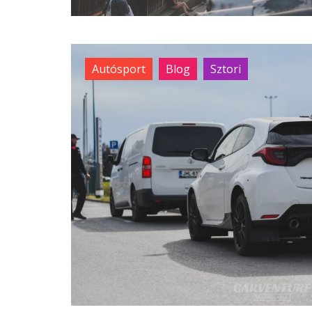
Autósport
Blog
Sztori