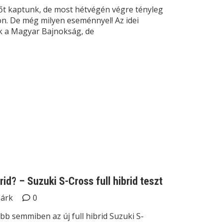
őt kaptunk, de most hétvégén végre tényleg
zon. De még milyen eseménnyel! Az idei
k a Magyar Bajnokság, de
rid? – Suzuki S-Cross full hibrid teszt
Márk
0
bb semmiben az új full hibrid Suzuki S-