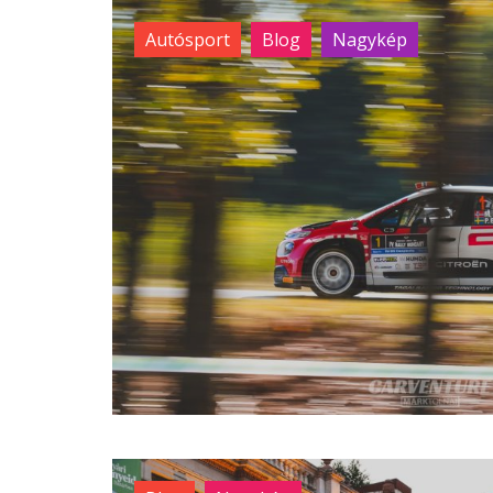
Autósport
Blog
Nagykép