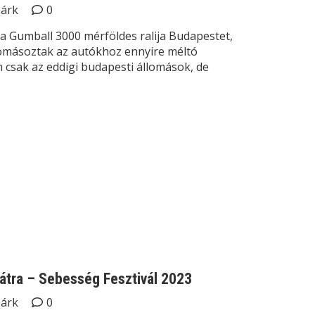
Márk
0
 a Gumball 3000 mérföldes ralija Budapestet,
másoztak az autókhoz ennyire méltó
 csak az eddigi budapesti állomások, de
átra – Sebesség Fesztivál 2023
Márk
0