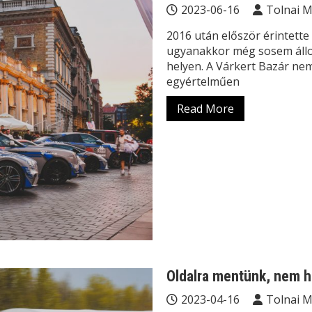
2023-06-16
Tolnai 
2016 után először érintette
ugyanakkor még sosem állo
helyen. A Várkert Bazár nem
egyértelműen
Read More
Oldalra mentünk, nem h
2023-04-16
Tolnai 