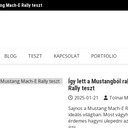
ang Mach-E Rally teszt
Ilyen 
BLOG
TESZT
KAPCSOLAT
PORTFOLIO
Így lett a Mustangból r
Rally teszt
2025-01-21
Tolnai 
Sajnos a Mustang Mach-E Ra
ideális világban. Most vág
érdemes hagyni ülepedni az
írni