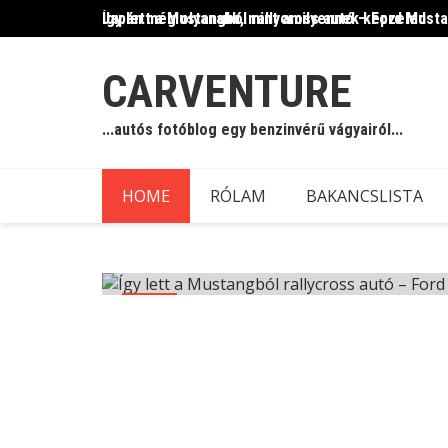
Skip
Így lett a Mustangból rallycross autó – Ford Must
Japán még olyanabb, mint amilyennek képzeled
to
content
CARVENTURE
...autós fotóblog egy benzinvérű vágyairól...
HOME
RÓLAM
BAKANCSLISTA
Blog