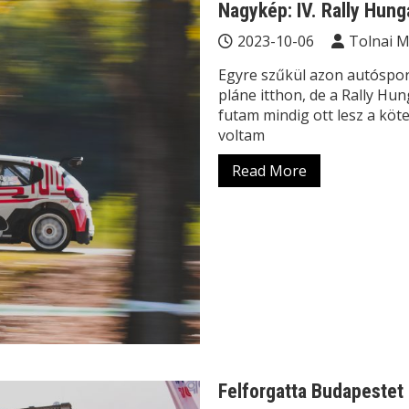
Nagykép: IV. Rally Hun
2023-10-06
Tolnai 
Egyre szűkül azon autóspor
pláne itthon, de a Rally Hun
futam mindig ott lesz a köt
voltam
Read More
Felforgatta Budapestet