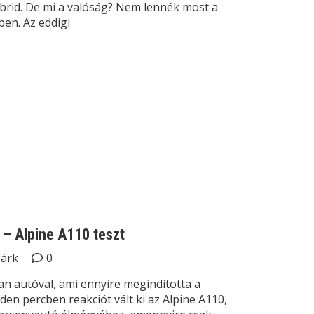
hibrid. De mi a valóság? Nem lennék most a
en. Az eddigi
– Alpine A110 teszt
Márk
0
n autóval, ami ennyire megindította a
den percben reakciót vált ki az Alpine A110,