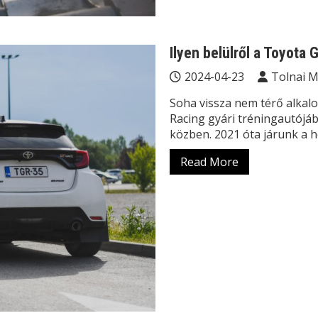
Ilyen belülről a Toyota 
2024-04-23
Tolnai 
Soha vissza nem térő alka
Racing gyári tréningautójáb
közben. 2021 óta járunk a 
Read More