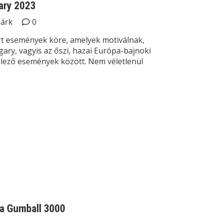
gary 2023
Márk
0
t események köre, amelyek motiválnak,
gary, vagyis az őszi, hazai Európa-bajnoki
elező események között. Nem véletlenül
 a Gumball 3000