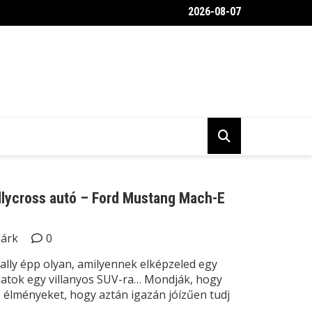
2026-08-07
belülről a Toyota Gravel Crew autója
allycross autó – Ford Mustang Mach-E
Márk
0
lly épp olyan, amilyennek elképzeled egy
yhatok egy villanyos SUV-ra… Mondják, hogy
 élményeket, hogy aztán igazán jóízűen tudj