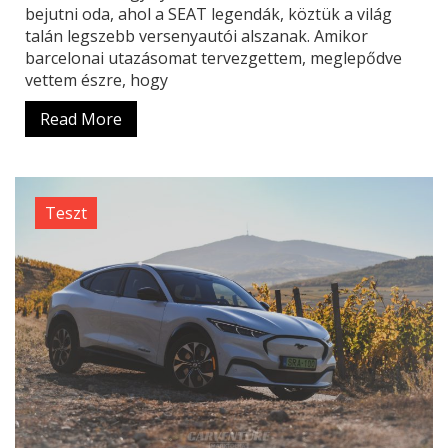
bejutni oda, ahol a SEAT legendák, köztük a világ
talán legszebb versenyautói alszanak. Amikor
barcelonai utazásomat tervezgettem, meglepődve
vettem észre, hogy
Read More
Teszt