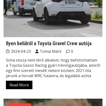
Ilyen belülről a Toyota Gravel Crew autója
2024-04-23
Tolnai Márk
0
Soha vissza nem térő alkalom, hogy befotózhattam
a Toyota Gazoo Racing gyári tréningautójába, amiről
egy finn szerelő mesélt nekem közben. 2021 óta
járunk a horvát WRC futamra, és legalább azóta
Read More