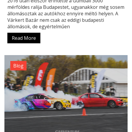
2016 után először érintette a Gumball 3000
mérföldes ralija Budapestet, ugyanakkor még sosem
állomásoztak az autókhoz ennyire méltó helyen. A
Várkert Bazár nem csak az eddigi budapesti
állomások, de egyértelműen
Read More
Blog