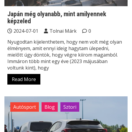
Japán még olyanabb, mint amilyennek
képzeled
2024-07-01
Tolnai Márk
0
Nyugodtan kijelenthetem, hogy nem volt még olyan
élményem, amit ennyi ideig hagytam ülepedni,
mielőtt úgy döntök, hogy végre kiírom magamból.
Immáron több mint egy éve (2023 májusában
voltunk kint), hogy
Read More
Autósport
Blog
Sztori