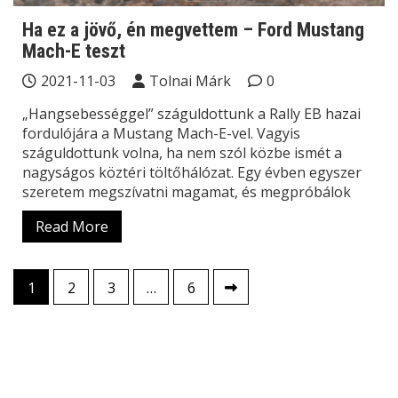
Ha ez a jövő, én megvettem – Ford Mustang
Mach-E teszt
2021-11-03
Tolnai Márk
0
„Hangsebességgel” száguldottunk a Rally EB hazai
fordulójára a Mustang Mach-E-vel. Vagyis
száguldottunk volna, ha nem szól közbe ismét a
nagyságos köztéri töltőhálózat. Egy évben egyszer
szeretem megszívatni magamat, és megpróbálok
Read More
Bejegyzések
1
2
3
…
6
lapozása