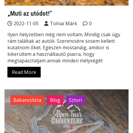
„Muti az utódot!”
2022-11-05
Tolnai Márk
0
Ilyen helyzetben még nem voltam. Mindig csak úgy
rám találtak az autók. Szerencsére sosem kellett
kutatnom őket. Egészen mostanáig, amikor is
kikerültem a használtautó piacra, hogy
megtapasztaljam annak minden mélységét
Read More
Bakancslista
Blog
Sztori