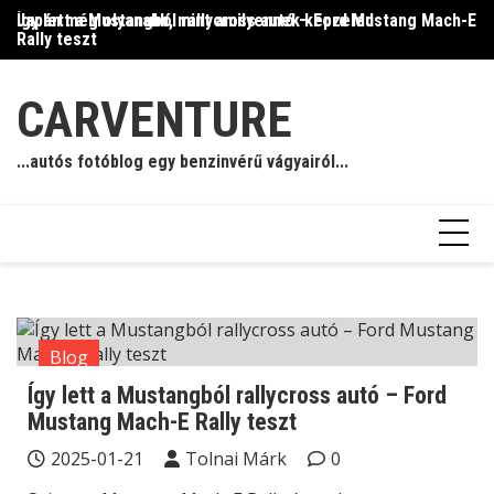
Skip
Így lett a Mustangból rallycross autó – Ford Mustang Mach-E
Japán még olyanabb, mint amilyennek képzeled
Il
to
Rally teszt
content
CARVENTURE
...autós fotóblog egy benzinvérű vágyairól...
Blog
Így lett a Mustangból rallycross autó – Ford
Mustang Mach-E Rally teszt
2025-01-21
Tolnai Márk
0