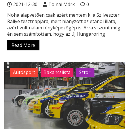
2021-12-30
Tolnai Márk
0
Noha alapvetően csak azért mentem ki a Szilveszter
Rallye tesztnapjára, mert hiányzott az etanol illata,
azért volt nálam fényképezőgép is. Arra viszont még
én sem számítottam, hogy az új Hungaroring
Read More
Autósport
Bakancslista
Sztori