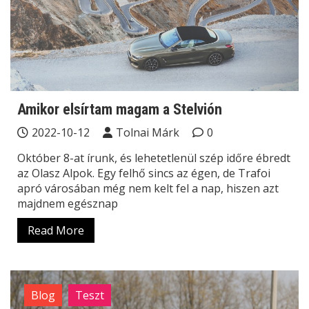
Amikor elsírtam magam a Stelvión
2022-10-12
Tolnai Márk
0
Október 8-at írunk, és lehetetlenül szép időre ébredt
az Olasz Alpok. Egy felhő sincs az égen, de Trafoi
apró városában még nem kelt fel a nap, hiszen azt
majdnem egésznap
Read More
Blog
Teszt