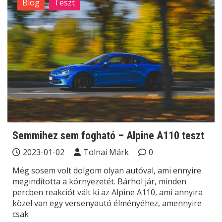
Blog
Teszt
Semmihez sem fogható – Alpine A110 teszt
2023-01-02
Tolnai Márk
0
Még sosem volt dolgom olyan autóval, ami ennyire
megindította a környezetét. Bárhol jár, minden
percben reakciót vált ki az Alpine A110, ami annyira
közel van egy versenyautó élményéhez, amennyire
csak