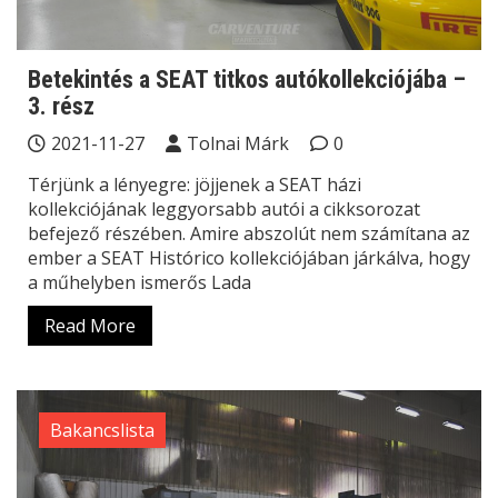
Betekintés a SEAT titkos autókollekciójába –
3. rész
2021-11-27
Tolnai Márk
0
Térjünk a lényegre: jöjjenek a SEAT házi
kollekciójának leggyorsabb autói a cikksorozat
befejező részében. Amire abszolút nem számítana az
ember a SEAT Histórico kollekciójában járkálva, hogy
a műhelyben ismerős Lada
Read More
Bakancslista