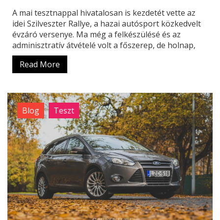
A mai tesztnappal hivatalosan is kezdetét vette az
idei Szilveszter Rallye, a hazai autósport közkedvelt
évzáró versenye. Ma még a felkészülésé és az
adminisztratív átvételé volt a főszerep, de holnap,
Read More
Blog
Teszt