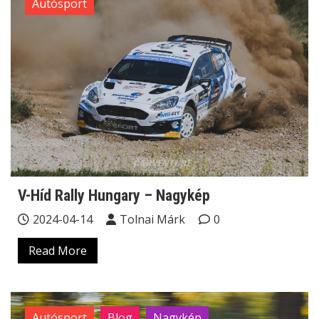
Autósport
V-Híd Rally Hungary – Nagykép
2024-04-14
Tolnai Márk
0
Read More
Autósport
Blog
Nagykép