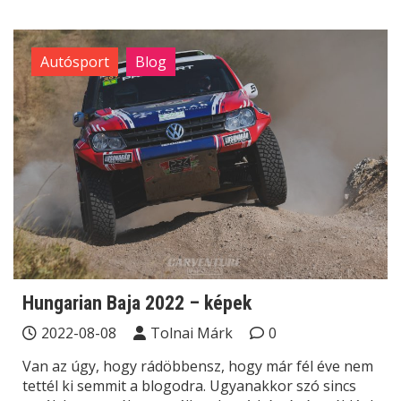
Autósport
Blog
Hungarian Baja 2022 – képek
2022-08-08
Tolnai Márk
0
Van az úgy, hogy rádöbbensz, hogy már fél éve nem
tettél ki semmit a blogodra. Ugyanakkor szó sincs