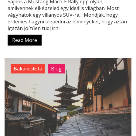
Sajnos a Mustang Mach-E Rally épp olyan,
amilyennek elképzeled egy ideális világban. Most
vágyhatok egy villanyos SUV-ra… Mondják, hogy
érdemes hagyni ülepedni az élményeket, hogy aztán
igazán jóízűen tudj írni
Read More
Bakancslista
Blog