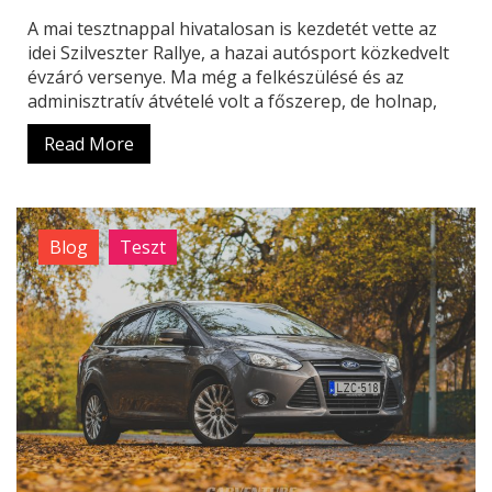
A mai tesztnappal hivatalosan is kezdetét vette az
idei Szilveszter Rallye, a hazai autósport közkedvelt
évzáró versenye. Ma még a felkészülésé és az
adminisztratív átvételé volt a főszerep, de holnap,
Read More
Blog
Teszt