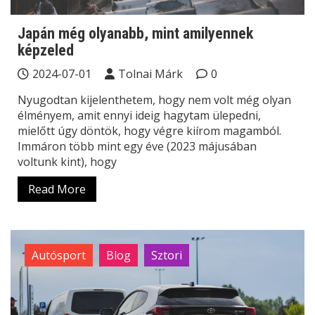
Japán még olyanabb, mint amilyennek
képzeled
2024-07-01
Tolnai Márk
0
Nyugodtan kijelenthetem, hogy nem volt még olyan
élményem, amit ennyi ideig hagytam ülepedni,
mielőtt úgy döntök, hogy végre kiírom magamból.
Immáron több mint egy éve (2023 májusában
voltunk kint), hogy
Read More
Autósport
Blog
Sztori