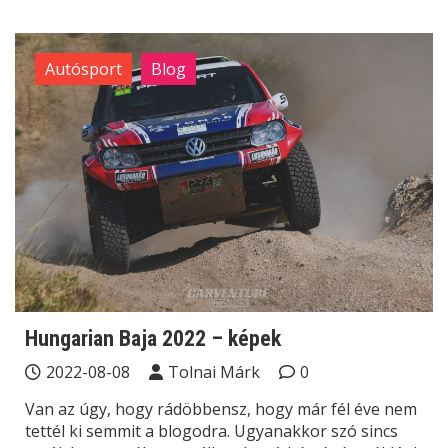
Autósport
Blog
Hungarian Baja 2022 – képek
2022-08-08
Tolnai Márk
0
Van az úgy, hogy rádöbbensz, hogy már fél éve nem
tettél ki semmit a blogodra. Ugyanakkor szó sincs