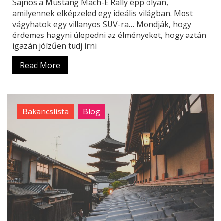
Sajnos a Mustang Mach-E Rally épp olyan,
amilyennek elképzeled egy ideális világban. Most
vágyhatok egy villanyos SUV-ra… Mondják, hogy
érdemes hagyni ülepedni az élményeket, hogy aztán
igazán jóízűen tudj írni
Read More
Bakancslista
Blog