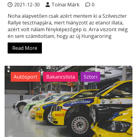
2021-12-30
Tolnai Márk
0
Noha alapvetően csak azért mentem ki a Szilveszter
Rallye tesztnapjára, mert hiányzott az etanol illata,
azért volt nálam fényképezőgép is. Arra viszont még
én sem számítottam, hogy az új Hungaroring
Read More
Autósport
Bakancslista
Sztori