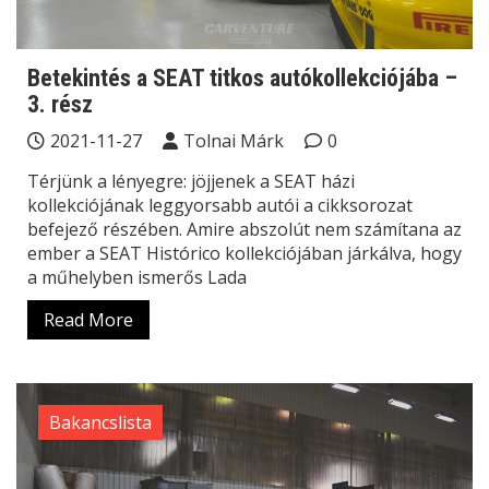
Betekintés a SEAT titkos autókollekciójába –
3. rész
2021-11-27
Tolnai Márk
0
Térjünk a lényegre: jöjjenek a SEAT házi
kollekciójának leggyorsabb autói a cikksorozat
befejező részében. Amire abszolút nem számítana az
ember a SEAT Histórico kollekciójában járkálva, hogy
a műhelyben ismerős Lada
Read More
Bakancslista