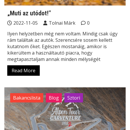
„Muti az utódot!”
2022-11-05
Tolnai Márk
0
Ilyen helyzetben még nem voltam. Mindig csak úgy
rám találtak az autók. Szerencsére sosem kellett
kutatnom őket. Egészen mostanáig, amikor is
kikerültem a használtautó piacra, hogy
megtapasztaljam annak minden mélységét
Read More
Bakancslista
Blog
Sztori