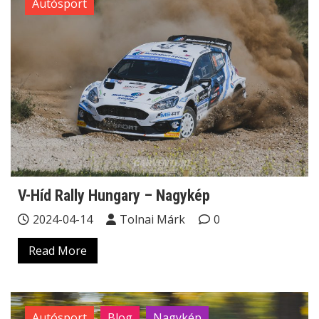
Autósport
V-Híd Rally Hungary – Nagykép
2024-04-14
Tolnai Márk
0
Read More
Autósport
Blog
Nagykép