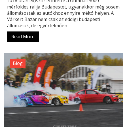
2016 után először érintette a Gumball 3000
mérföldes ralija Budapestet, ugyanakkor még sosem
állomásoztak az autókhoz ennyire méltó helyen. A
Várkert Bazár nem csak az eddigi budapesti
állomások, de egyértelműen
Read More
Blog