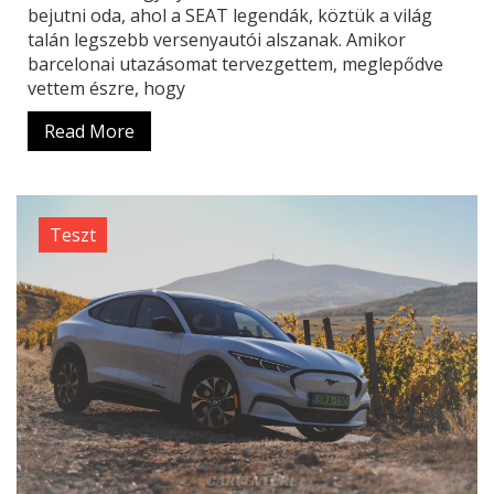
bejutni oda, ahol a SEAT legendák, köztük a világ
talán legszebb versenyautói alszanak. Amikor
barcelonai utazásomat tervezgettem, meglepődve
vettem észre, hogy
Read More
Teszt