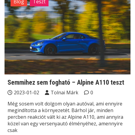
Blog
Teszt
Semmihez sem fogható – Alpine A110 teszt
2023-01-02
Tolnai Márk
0
Még sosem volt dolgom olyan autóval, ami ennyire
megindította a környezetét. Bárhol jár, minden
percben reakciót vált ki az Alpine A110, ami annyira
közel van egy versenyautó élményéhez, amennyire
csak