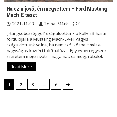
Ha ez a jövő, én megvettem – Ford Mustang
Mach-E teszt
2021-11-03
Tolnai Márk
0
„Hangsebességgel” száguldottunk a Rally EB hazai
fordulójára a Mustang Mach-E-vel. Vagyis
száguldottunk volna, ha nem szól közbe ismét a
nagyságos köztéri töltőhálózat. Egy évben egyszer
szeretem megszívatni magamat, és megpróbálok
Read More
Bejegyzések
1
2
3
…
6
lapozása