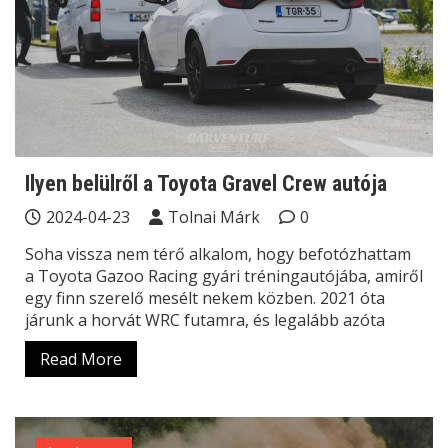
Ilyen belülről a Toyota Gravel Crew autója
2024-04-23
Tolnai Márk
0
Soha vissza nem térő alkalom, hogy befotózhattam
a Toyota Gazoo Racing gyári tréningautójába, amiről
egy finn szerelő mesélt nekem közben. 2021 óta
járunk a horvát WRC futamra, és legalább azóta
Read More