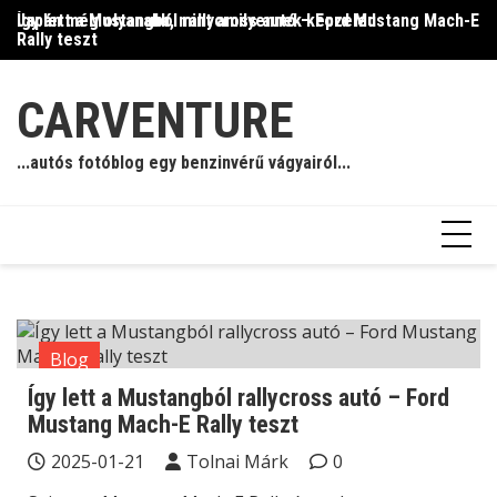
Skip
Így lett a Mustangból rallycross autó – Ford Mustang Mach-E
Japán még olyanabb, mint amilyennek képzeled
Il
to
Rally teszt
content
CARVENTURE
...autós fotóblog egy benzinvérű vágyairól...
Blog
Így lett a Mustangból rallycross autó – Ford
Mustang Mach-E Rally teszt
2025-01-21
Tolnai Márk
0