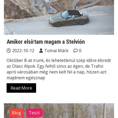
Amikor elsírtam magam a Stelvión
2022-10-12
Tolnai Márk
0
Október 8-at írunk, és lehetetlenül szép időre ébredt
az Olasz Alpok. Egy felhő sincs az égen, de Trafoi
apró városában még nem kelt fel a nap, hiszen azt
majdnem egésznap
Read More
Blog
Teszt