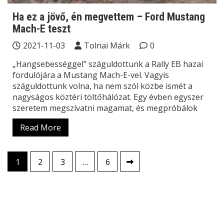
Ha ez a jövő, én megvettem – Ford Mustang
Mach-E teszt
2021-11-03
Tolnai Márk
0
„Hangsebességgel” száguldottunk a Rally EB hazai
fordulójára a Mustang Mach-E-vel. Vagyis
száguldottunk volna, ha nem szól közbe ismét a
nagyságos köztéri töltőhálózat. Egy évben egyszer
szeretem megszívatni magamat, és megpróbálok
Read More
Bejegyzések
1
2
3
…
6
lapozása