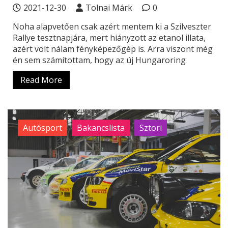
2021-12-30
Tolnai Márk
0
Noha alapvetően csak azért mentem ki a Szilveszter
Rallye tesztnapjára, mert hiányzott az etanol illata,
azért volt nálam fényképezőgép is. Arra viszont még
én sem számítottam, hogy az új Hungaroring
Read More
Autósport
Bakancslista
Sztori