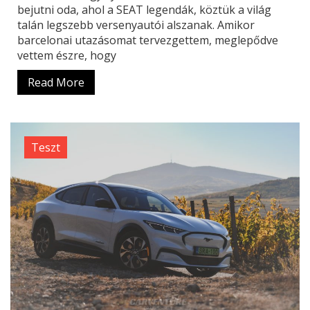
bejutni oda, ahol a SEAT legendák, köztük a világ
talán legszebb versenyautói alszanak. Amikor
barcelonai utazásomat tervezgettem, meglepődve
vettem észre, hogy
Read More
Teszt