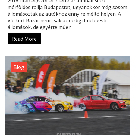
2016 után először érintette a Gumball 3000
mérföldes ralija Budapestet, ugyanakkor még sosem
állomásoztak az autókhoz ennyire méltó helyen. A
Várkert Bazár nem csak az eddigi budapesti
állomások, de egyértelműen
Read More
Blog