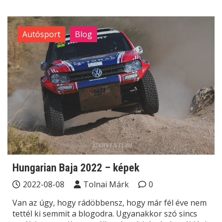
Autósport
Blog
Hungarian Baja 2022 – képek
2022-08-08
Tolnai Márk
0
Van az úgy, hogy rádöbbensz, hogy már fél éve nem
tettél ki semmit a blogodra. Ugyanakkor szó sincs