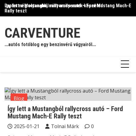
Skip
Így lett a Mustangból rallycross autó – Ford Mustang Mach-E
Japán még olyanabb, mint amilyennek képzeled
Il
to
Rally teszt
content
CARVENTURE
...autós fotóblog egy benzinvérű vágyairól...
Blog
Így lett a Mustangból rallycross autó – Ford
Mustang Mach-E Rally teszt
2025-01-21
Tolnai Márk
0