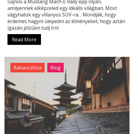
Sajnos a Mustang Mach-E Rally épp olyan,
amilyennek elképzeled egy ideális világban. Most
vágyhatok egy villanyos SUV-ra… Mondják, hogy
érdemes hagyni ülepedni az élményeket, hogy aztán
igazán jóízűen tudj írni
Read More
Bakancslista
Blog