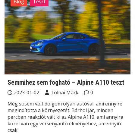
Blog
Teszt
Semmihez sem fogható – Alpine A110 teszt
2023-01-02
Tolnai Márk
0
Még sosem volt dolgom olyan autóval, ami ennyire
megindította a környezetét. Bárhol jár, minden
percben reakciót vált ki az Alpine A110, ami annyira
közel van egy versenyautó élményéhez, amennyire
csak