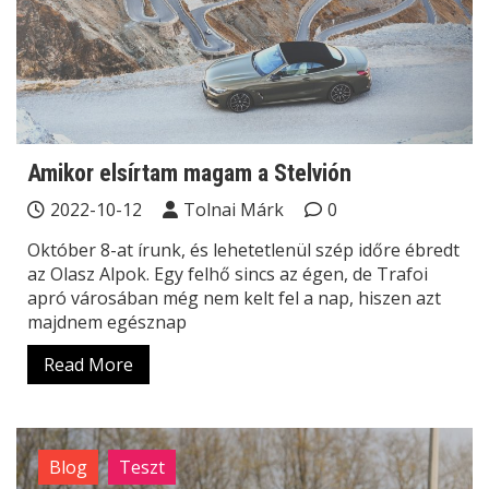
Amikor elsírtam magam a Stelvión
2022-10-12
Tolnai Márk
0
Október 8-at írunk, és lehetetlenül szép időre ébredt
az Olasz Alpok. Egy felhő sincs az égen, de Trafoi
apró városában még nem kelt fel a nap, hiszen azt
majdnem egésznap
Read More
Blog
Teszt