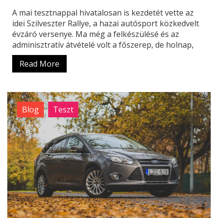
A mai tesztnappal hivatalosan is kezdetét vette az
idei Szilveszter Rallye, a hazai autósport közkedvelt
évzáró versenye. Ma még a felkészülésé és az
adminisztratív átvételé volt a főszerep, de holnap,
Read More
Blog
Teszt