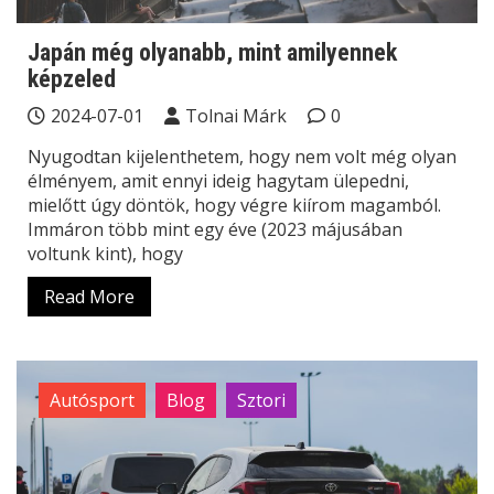
Japán még olyanabb, mint amilyennek
képzeled
2024-07-01
Tolnai Márk
0
Nyugodtan kijelenthetem, hogy nem volt még olyan
élményem, amit ennyi ideig hagytam ülepedni,
mielőtt úgy döntök, hogy végre kiírom magamból.
Immáron több mint egy éve (2023 májusában
voltunk kint), hogy
Read More
Autósport
Blog
Sztori