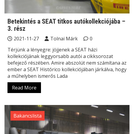
Betekintés a SEAT titkos autókollekciójába –
3. rész
2021-11-27
Tolnai Márk
0
Térjünk a lényegre: jöjjenek a SEAT házi
kollekciójának leggyorsabb autói a cikksorozat
befejező részében. Amire abszolút nem számítana az
ember a SEAT Histórico kollekciójában járkálva, hogy
a műhelyben ismerős Lada
Read More
Bakancslista