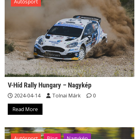
Autósport
V-Híd Rally Hungary – Nagykép
2024-04-14
Tolnai Márk
0
Read More
Autósport
Blog
Nagykép