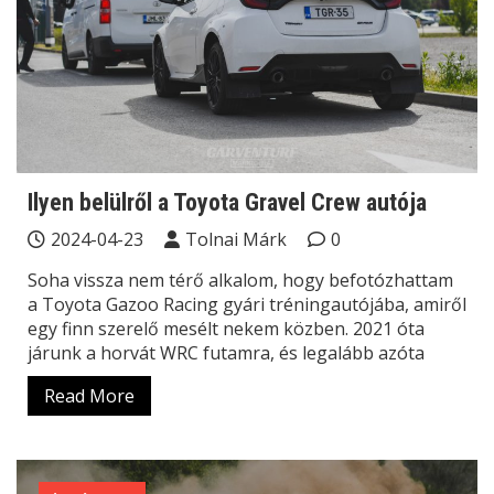
Ilyen belülről a Toyota Gravel Crew autója
2024-04-23
Tolnai Márk
0
Soha vissza nem térő alkalom, hogy befotózhattam
a Toyota Gazoo Racing gyári tréningautójába, amiről
egy finn szerelő mesélt nekem közben. 2021 óta
járunk a horvát WRC futamra, és legalább azóta
Read More