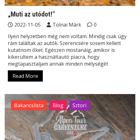
„Muti az utódot!”
2022-11-05
Tolnai Márk
0
Ilyen helyzetben még nem voltam. Mindig csak úgy
rám találtak az autók. Szerencsére sosem kellett
kutatnom őket. Egészen mostanáig, amikor is
kikerültem a használtautó piacra, hogy
megtapasztaljam annak minden mélységét
Read More
Bakancslista
Blog
Sztori