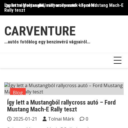
Skip
Így lett a Mustangból rallycross autó – Ford Mustang Mach-E
Japán még olyanabb, mint amilyennek képzeled
Il
to
Rally teszt
content
CARVENTURE
...autós fotóblog egy benzinvérű vágyairól...
Blog
Így lett a Mustangból rallycross autó – Ford
Mustang Mach-E Rally teszt
2025-01-21
Tolnai Márk
0