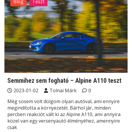
Blog
Teszt
Semmihez sem fogható – Alpine A110 teszt
2023-01-02
Tolnai Márk
0
Még sosem volt dolgom olyan autóval, ami ennyire
megindította a környezetét. Bárhol jár, minden
percben reakciót vált ki az Alpine A110, ami annyira
közel van egy versenyautó élményéhez, amennyire
csak