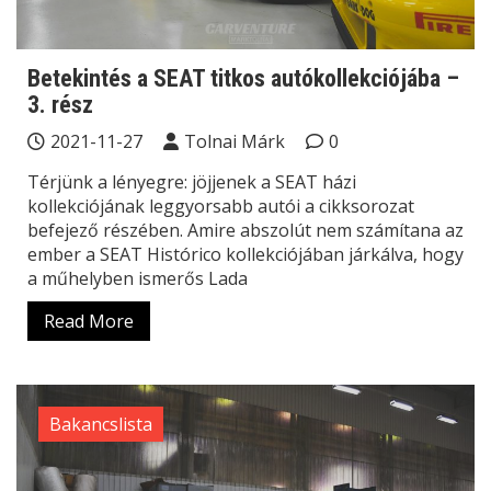
Betekintés a SEAT titkos autókollekciójába –
3. rész
2021-11-27
Tolnai Márk
0
Térjünk a lényegre: jöjjenek a SEAT házi
kollekciójának leggyorsabb autói a cikksorozat
befejező részében. Amire abszolút nem számítana az
ember a SEAT Histórico kollekciójában járkálva, hogy
a műhelyben ismerős Lada
Read More
Bakancslista