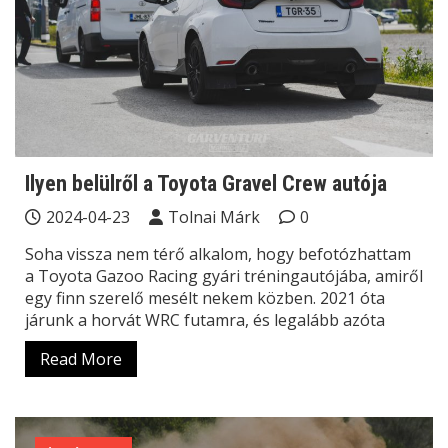
Ilyen belülről a Toyota Gravel Crew autója
2024-04-23
Tolnai Márk
0
Soha vissza nem térő alkalom, hogy befotózhattam
a Toyota Gazoo Racing gyári tréningautójába, amiről
egy finn szerelő mesélt nekem közben. 2021 óta
járunk a horvát WRC futamra, és legalább azóta
Read More