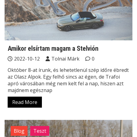
Amikor elsírtam magam a Stelvión
2022-10-12
Tolnai Márk
0
Október 8-at írunk, és lehetetlenül szép időre ébredt
az Olasz Alpok. Egy felhő sincs az égen, de Trafoi
apró városában még nem kelt fel a nap, hiszen azt
majdnem egésznap
Read More
Blog
Teszt