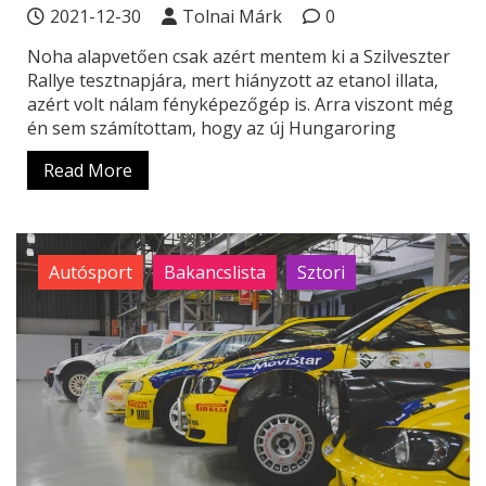
2021-12-30
Tolnai Márk
0
Noha alapvetően csak azért mentem ki a Szilveszter
Rallye tesztnapjára, mert hiányzott az etanol illata,
azért volt nálam fényképezőgép is. Arra viszont még
én sem számítottam, hogy az új Hungaroring
Read More
Autósport
Bakancslista
Sztori