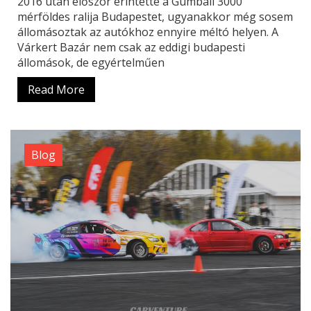
2016 után először érintette a Gumball 3000
mérföldes ralija Budapestet, ugyanakkor még sosem
állomásoztak az autókhoz ennyire méltó helyen. A
Várkert Bazár nem csak az eddigi budapesti
állomások, de egyértelműen
Read More
Blog