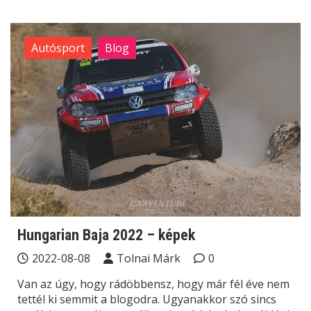
Autósport
Blog
Hungarian Baja 2022 – képek
2022-08-08
Tolnai Márk
0
Van az úgy, hogy rádöbbensz, hogy már fél éve nem
tettél ki semmit a blogodra. Ugyanakkor szó sincs