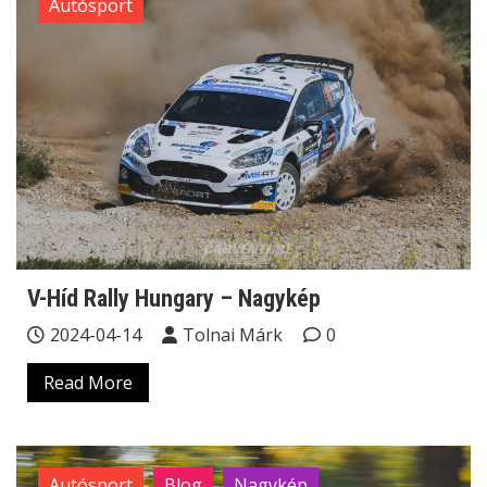
Autósport
V-Híd Rally Hungary – Nagykép
2024-04-14
Tolnai Márk
0
Read More
Autósport
Blog
Nagykép