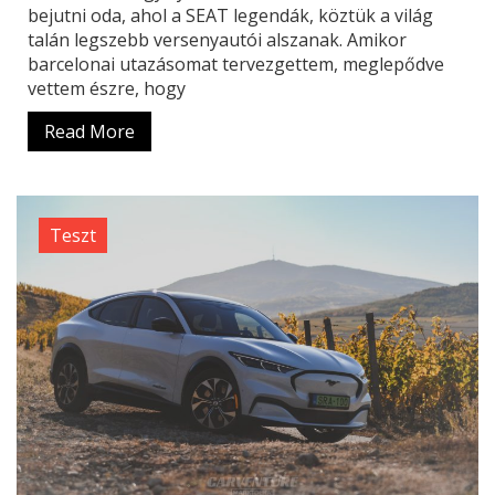
bejutni oda, ahol a SEAT legendák, köztük a világ
talán legszebb versenyautói alszanak. Amikor
barcelonai utazásomat tervezgettem, meglepődve
vettem észre, hogy
Read More
Teszt