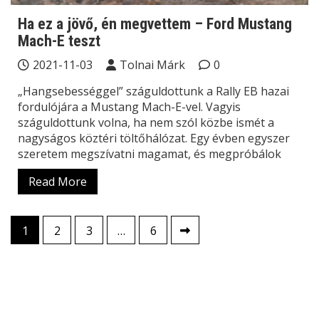
Ha ez a jövő, én megvettem – Ford Mustang
Mach-E teszt
2021-11-03
Tolnai Márk
0
„Hangsebességgel” száguldottunk a Rally EB hazai
fordulójára a Mustang Mach-E-vel. Vagyis
száguldottunk volna, ha nem szól közbe ismét a
nagyságos köztéri töltőhálózat. Egy évben egyszer
szeretem megszívatni magamat, és megpróbálok
Read More
Bejegyzések
1
2
3
…
6
lapozása