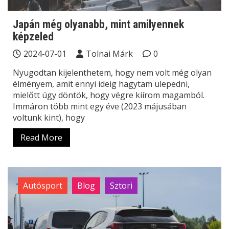
Japán még olyanabb, mint amilyennek
képzeled
2024-07-01
Tolnai Márk
0
Nyugodtan kijelenthetem, hogy nem volt még olyan
élményem, amit ennyi ideig hagytam ülepedni,
mielőtt úgy döntök, hogy végre kiírom magamból.
Immáron több mint egy éve (2023 májusában
voltunk kint), hogy
Read More
Autósport
Blog
Sztori