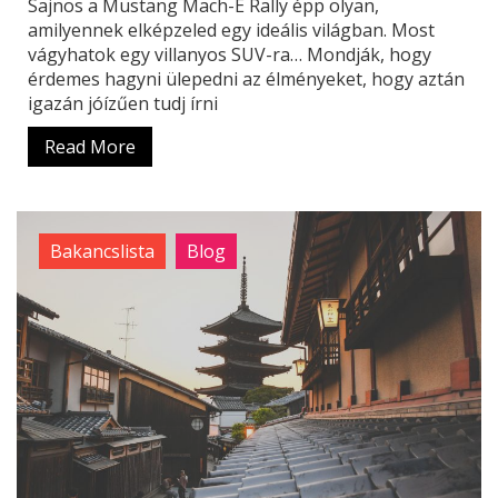
Sajnos a Mustang Mach-E Rally épp olyan,
amilyennek elképzeled egy ideális világban. Most
vágyhatok egy villanyos SUV-ra… Mondják, hogy
érdemes hagyni ülepedni az élményeket, hogy aztán
igazán jóízűen tudj írni
Read More
Bakancslista
Blog