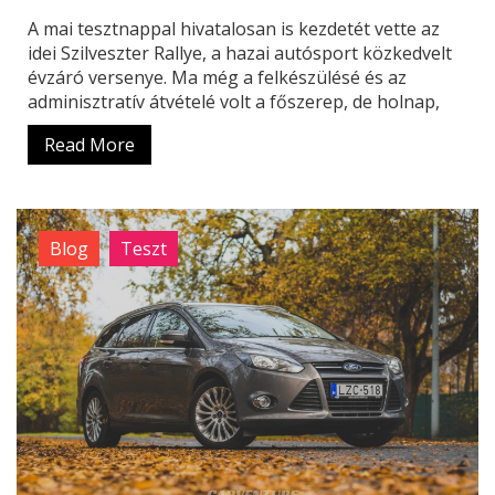
A mai tesztnappal hivatalosan is kezdetét vette az
idei Szilveszter Rallye, a hazai autósport közkedvelt
évzáró versenye. Ma még a felkészülésé és az
adminisztratív átvételé volt a főszerep, de holnap,
Read More
Blog
Teszt