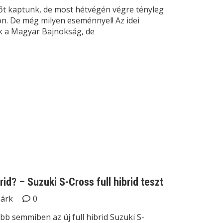
őt kaptunk, de most hétvégén végre tényleg
zon. De még milyen eseménnyel! Az idei
k a Magyar Bajnokság, de
rid? – Suzuki S-Cross full hibrid teszt
Márk
0
bb semmiben az új full hibrid Suzuki S-