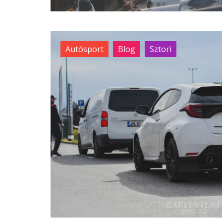
Autósport
Blog
Sztori