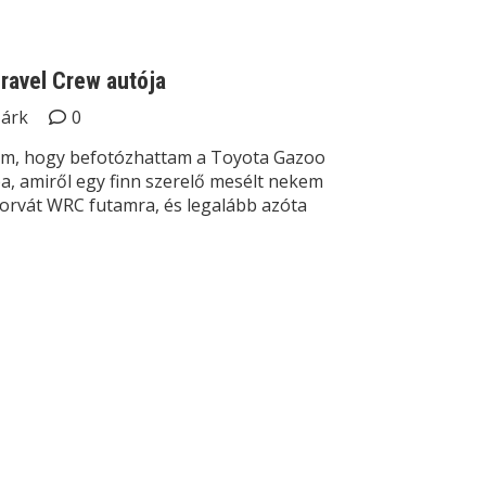
Gravel Crew autója
Márk
0
lom, hogy befotózhattam a Toyota Gazoo
a, amiről egy finn szerelő mesélt nekem
horvát WRC futamra, és legalább azóta