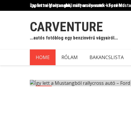
Skip
Így lett a Mustangból rallycross autó – Ford Must
Japán még olyanabb, mint amilyennek képzeled
to
content
CARVENTURE
...autós fotóblog egy benzinvérű vágyairól...
HOME
RÓLAM
BAKANCSLISTA
Blog