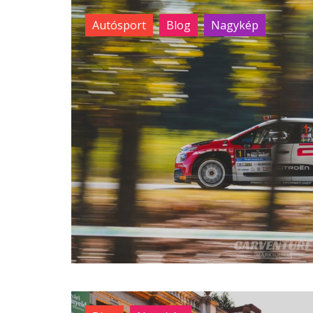
Autósport
Blog
Nagykép