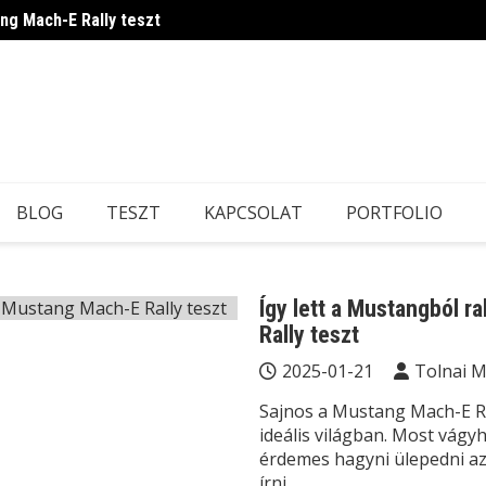
ang Mach-E Rally teszt
Ilyen 
BLOG
TESZT
KAPCSOLAT
PORTFOLIO
Így lett a Mustangból r
Rally teszt
2025-01-21
Tolnai 
Sajnos a Mustang Mach-E Ra
ideális világban. Most vág
érdemes hagyni ülepedni az
írni