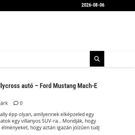
2026-08-06
belülről a Toyota Gravel Crew autója
allycross autó – Ford Mustang Mach-E
Márk
0
lly épp olyan, amilyennek elképzeled egy
yhatok egy villanyos SUV-ra… Mondják, hogy
 élményeket, hogy aztán igazán jóízűen tudj