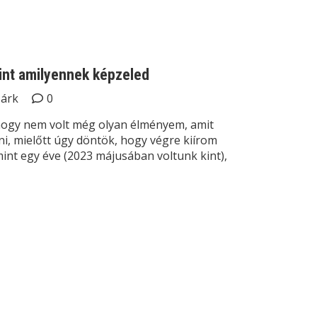
int amilyennek képzeled
Márk
0
hogy nem volt még olyan élményem, amit
i, mielőtt úgy döntök, hogy végre kiírom
t egy éve (2023 májusában voltunk kint),