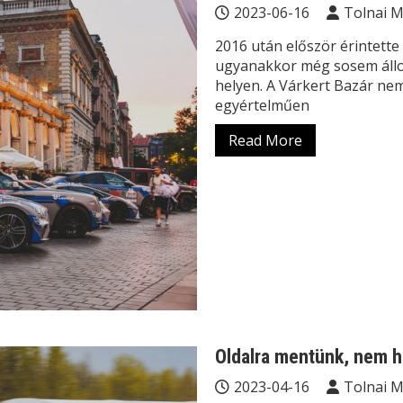
2023-06-16
Tolnai 
2016 után először érintette
ugyanakkor még sosem állo
helyen. A Várkert Bazár nem
egyértelműen
Read More
Oldalra mentünk, nem h
2023-04-16
Tolnai 