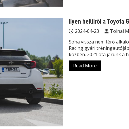
Ilyen belülről a Toyota 
2024-04-23
Tolnai 
Soha vissza nem térő alka
Racing gyári tréningautójáb
közben. 2021 óta járunk a 
Read More