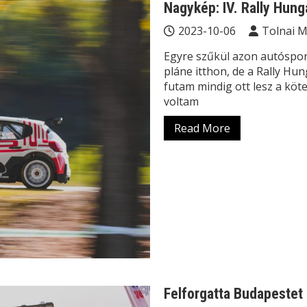
Nagykép: IV. Rally Hun
2023-10-06
Tolnai 
Egyre szűkül azon autóspor
pláne itthon, de a Rally Hun
futam mindig ott lesz a köt
voltam
Read More
Felforgatta Budapestet