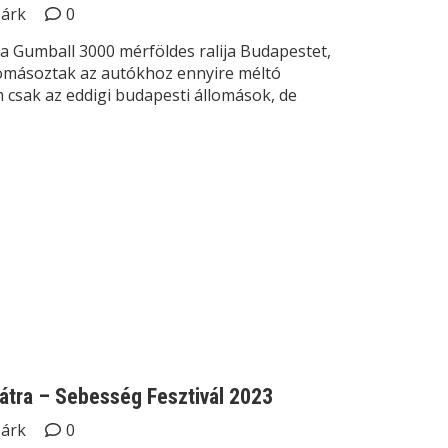
Márk
0
 a Gumball 3000 mérföldes ralija Budapestet,
másoztak az autókhoz ennyire méltó
 csak az eddigi budapesti állomások, de
átra – Sebesség Fesztivál 2023
Márk
0