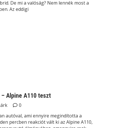
hibrid. De mi a valóság? Nem lennék most a
en. Az eddigi
– Alpine A110 teszt
Márk
0
n autóval, ami ennyire megindította a
den percben reakciót vált ki az Alpine A110,