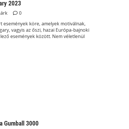
gary 2023
Márk
0
t események köre, amelyek motiválnak,
gary, vagyis az őszi, hazai Európa-bajnoki
elező események között. Nem véletlenül
 a Gumball 3000