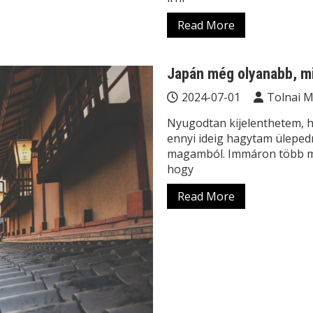
Read More
Japán még olyanabb, m
2024-07-01
Tolnai 
Nyugodtan kijelenthetem, 
ennyi ideig hagytam ülepedn
magamból. Immáron több min
hogy
Read More