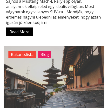
Sajnos a Mustang Mach-E Rally épp olyan,
amilyennek elképzeled egy ideális világban. Most
vágyhatok egy villanyos SUV-ra… Mondják, hogy
érdemes hagyni ülepedni az élményeket, hogy aztán
igazán jóízűen tudj írni
Read More
Bakancslista
Blog