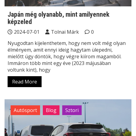
Japán még olyanabb, mint amilyennek
képzeled
2024-07-01
Tolnai Márk
0
Nyugodtan kijelenthetem, hogy nem volt még olyan
élményem, amit ennyi ideig hagytam ülepedni,
mielőtt úgy döntök, hogy végre kiírom magamból.
Immáron több mint egy éve (2023 májusában
voltunk kint), hogy
Read More
Autósport
Blog
Sztori