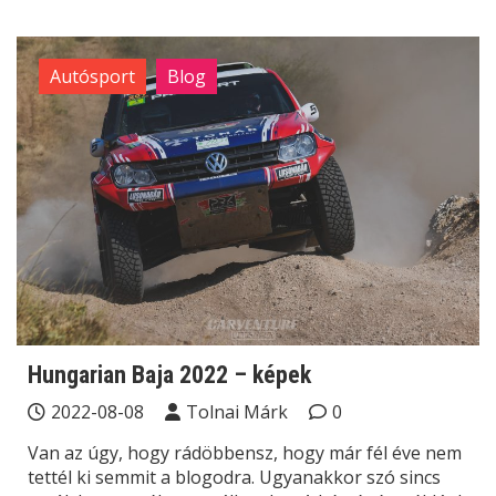
Autósport
Blog
Hungarian Baja 2022 – képek
2022-08-08
Tolnai Márk
0
Van az úgy, hogy rádöbbensz, hogy már fél éve nem
tettél ki semmit a blogodra. Ugyanakkor szó sincs