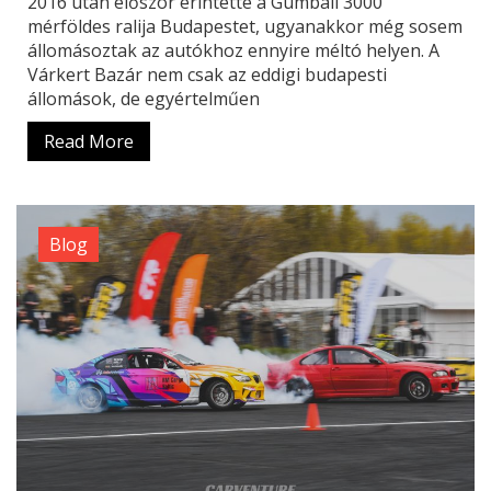
2016 után először érintette a Gumball 3000
mérföldes ralija Budapestet, ugyanakkor még sosem
állomásoztak az autókhoz ennyire méltó helyen. A
Várkert Bazár nem csak az eddigi budapesti
állomások, de egyértelműen
Read More
Blog