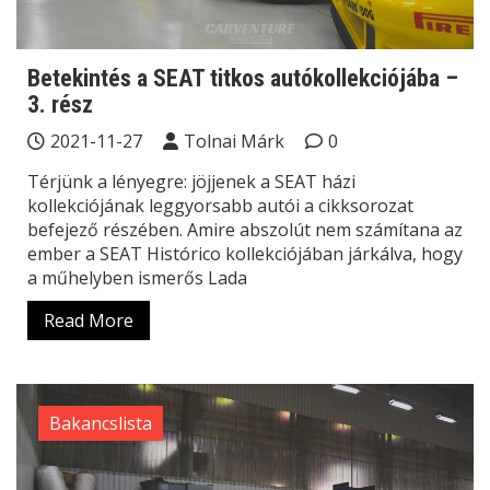
Betekintés a SEAT titkos autókollekciójába –
3. rész
2021-11-27
Tolnai Márk
0
Térjünk a lényegre: jöjjenek a SEAT házi
kollekciójának leggyorsabb autói a cikksorozat
befejező részében. Amire abszolút nem számítana az
ember a SEAT Histórico kollekciójában járkálva, hogy
a műhelyben ismerős Lada
Read More
Bakancslista