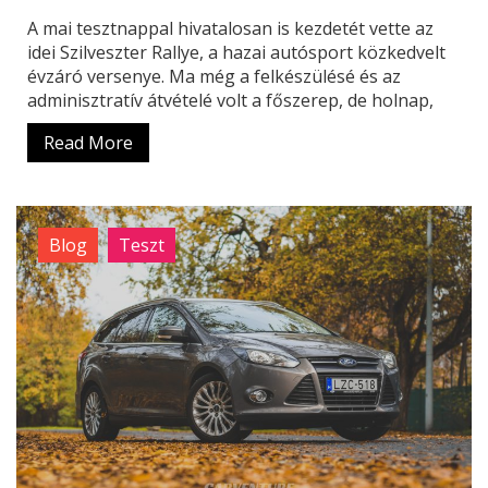
A mai tesztnappal hivatalosan is kezdetét vette az
idei Szilveszter Rallye, a hazai autósport közkedvelt
évzáró versenye. Ma még a felkészülésé és az
adminisztratív átvételé volt a főszerep, de holnap,
Read More
Blog
Teszt