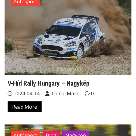
Autósport
V-Híd Rally Hungary – Nagykép
2024-04-14
Tolnai Márk
0
Read More
Autósport
Blog
Nagykép