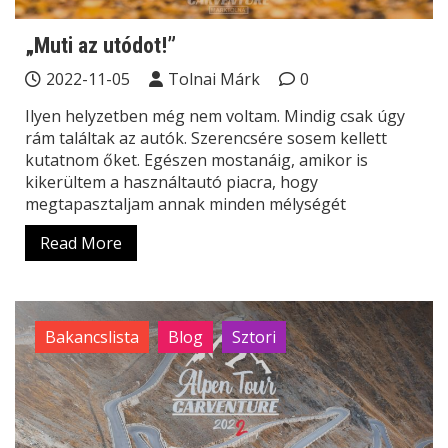
„Muti az utódot!”
2022-11-05
Tolnai Márk
0
Ilyen helyzetben még nem voltam. Mindig csak úgy
rám találtak az autók. Szerencsére sosem kellett
kutatnom őket. Egészen mostanáig, amikor is
kikerültem a használtautó piacra, hogy
megtapasztaljam annak minden mélységét
Read More
Bakancslista
Blog
Sztori