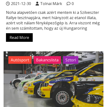
2021-12-30
Tolnai Márk
0
Noha alapvetően csak azért mentem ki a Szilveszter
Rallye tesztnapjára, mert hiányzott az etanol illata,
azért volt nálam fényképezőgép is. Arra viszont még
én sem számítottam, hogy az új Hungaroring
Read More
Autósport
Bakancslista
Sztori