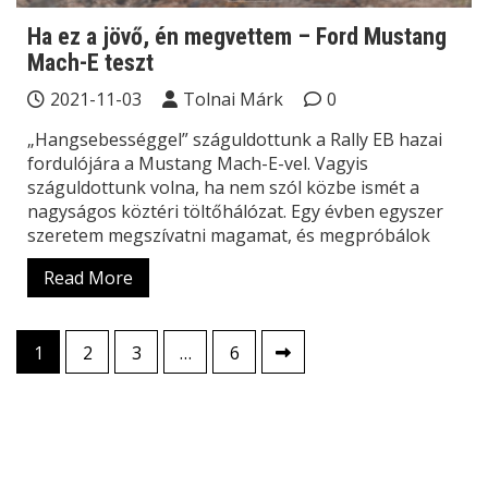
Ha ez a jövő, én megvettem – Ford Mustang
Mach-E teszt
2021-11-03
Tolnai Márk
0
„Hangsebességgel” száguldottunk a Rally EB hazai
fordulójára a Mustang Mach-E-vel. Vagyis
száguldottunk volna, ha nem szól közbe ismét a
nagyságos köztéri töltőhálózat. Egy évben egyszer
szeretem megszívatni magamat, és megpróbálok
Read More
Bejegyzések
1
2
3
…
6
lapozása