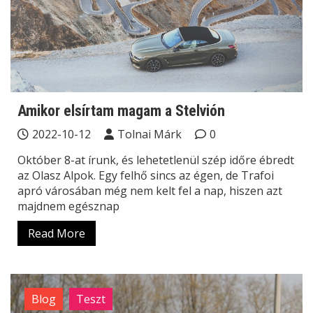
Amikor elsírtam magam a Stelvión
2022-10-12
Tolnai Márk
0
Október 8-at írunk, és lehetetlenül szép időre ébredt
az Olasz Alpok. Egy felhő sincs az égen, de Trafoi
apró városában még nem kelt fel a nap, hiszen azt
majdnem egésznap
Read More
Blog
Teszt