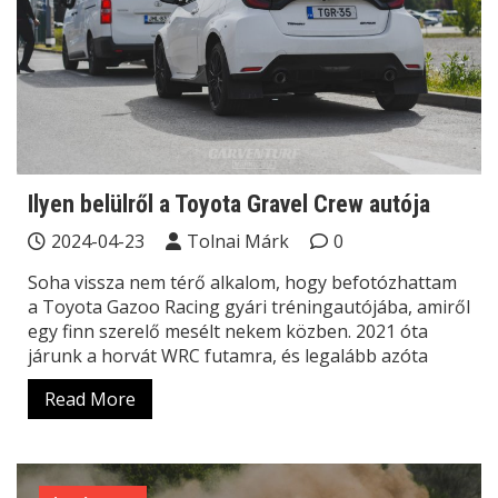
Ilyen belülről a Toyota Gravel Crew autója
2024-04-23
Tolnai Márk
0
Soha vissza nem térő alkalom, hogy befotózhattam
a Toyota Gazoo Racing gyári tréningautójába, amiről
egy finn szerelő mesélt nekem közben. 2021 óta
járunk a horvát WRC futamra, és legalább azóta
Read More