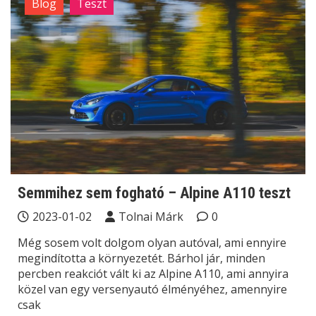
Blog
Teszt
Semmihez sem fogható – Alpine A110 teszt
2023-01-02
Tolnai Márk
0
Még sosem volt dolgom olyan autóval, ami ennyire
megindította a környezetét. Bárhol jár, minden
percben reakciót vált ki az Alpine A110, ami annyira
közel van egy versenyautó élményéhez, amennyire
csak