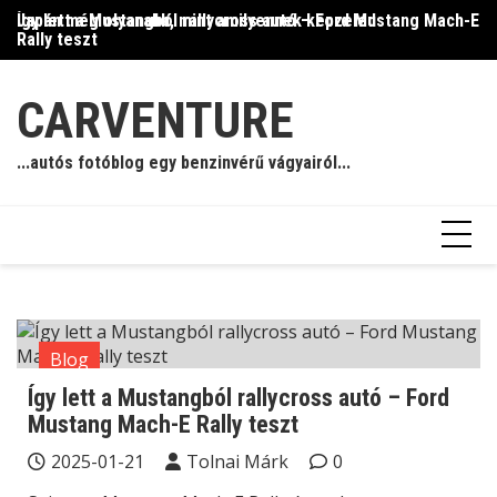
Skip
Így lett a Mustangból rallycross autó – Ford Mustang Mach-E
Japán még olyanabb, mint amilyennek képzeled
Il
to
Rally teszt
content
CARVENTURE
...autós fotóblog egy benzinvérű vágyairól...
Blog
Így lett a Mustangból rallycross autó – Ford
Mustang Mach-E Rally teszt
2025-01-21
Tolnai Márk
0