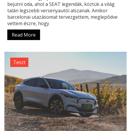
bejutni oda, ahol a SEAT legendák, köztük a világ
talán legszebb versenyautói alszanak. Amikor
barcelonai utazásomat tervezgettem, meglepődve
vettem észre, hogy
Read More
Teszt