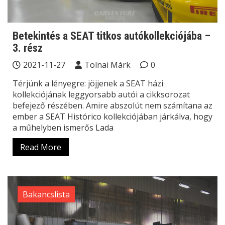
Betekintés a SEAT titkos autókollekciójába –
3. rész
2021-11-27
Tolnai Márk
0
Térjünk a lényegre: jöjjenek a SEAT házi
kollekciójának leggyorsabb autói a cikksorozat
befejező részében. Amire abszolút nem számítana az
ember a SEAT Histórico kollekciójában járkálva, hogy
a műhelyben ismerős Lada
Read More
Bakancslista