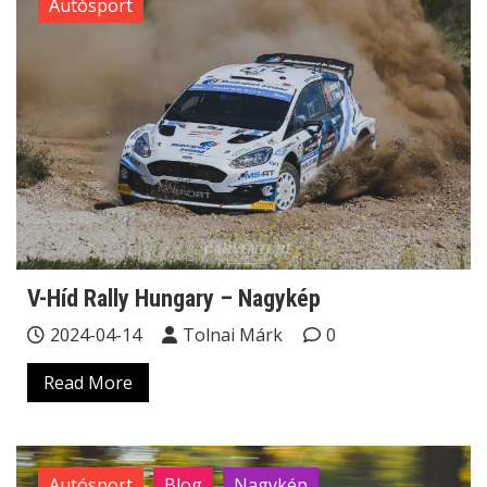
Autósport
V-Híd Rally Hungary – Nagykép
2024-04-14
Tolnai Márk
0
Read More
Autósport
Blog
Nagykép