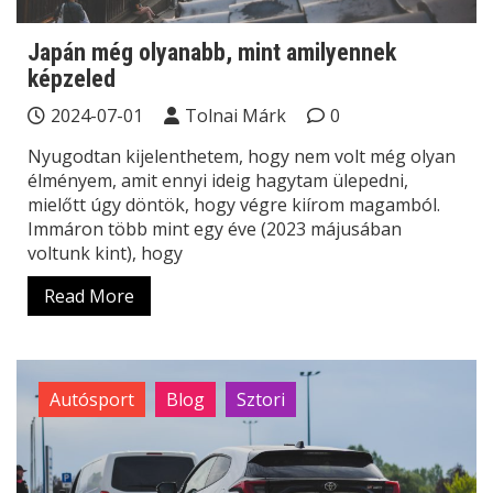
Japán még olyanabb, mint amilyennek
képzeled
2024-07-01
Tolnai Márk
0
Nyugodtan kijelenthetem, hogy nem volt még olyan
élményem, amit ennyi ideig hagytam ülepedni,
mielőtt úgy döntök, hogy végre kiírom magamból.
Immáron több mint egy éve (2023 májusában
voltunk kint), hogy
Read More
Autósport
Blog
Sztori