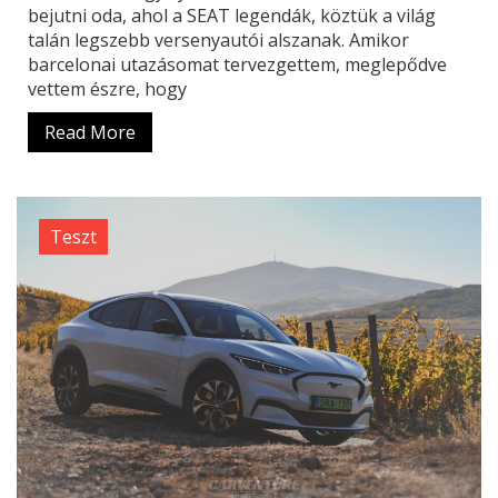
bejutni oda, ahol a SEAT legendák, köztük a világ
talán legszebb versenyautói alszanak. Amikor
barcelonai utazásomat tervezgettem, meglepődve
vettem észre, hogy
Read More
Teszt