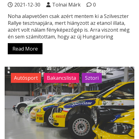
2021-12-30
Tolnai Márk
0
Noha alapvetően csak azért mentem ki a Szilveszter
Rallye tesztnapjára, mert hiányzott az etanol illata,
azért volt nálam fényképezőgép is. Arra viszont még
én sem számítottam, hogy az új Hungaroring
Read More
Autósport
Bakancslista
Sztori