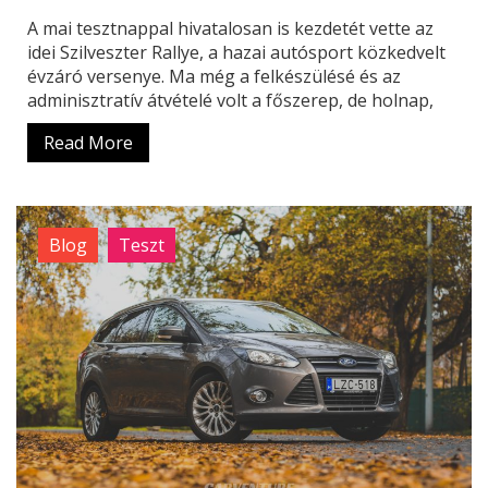
A mai tesztnappal hivatalosan is kezdetét vette az
idei Szilveszter Rallye, a hazai autósport közkedvelt
évzáró versenye. Ma még a felkészülésé és az
adminisztratív átvételé volt a főszerep, de holnap,
Read More
Blog
Teszt