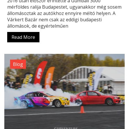
2016 után először érintette a Gumball 3000
mérföldes ralija Budapestet, ugyanakkor még sosem
állomásoztak az autókhoz ennyire méltó helyen. A
Várkert Bazár nem csak az eddigi budapesti
állomások, de egyértelműen
Read More
Blog