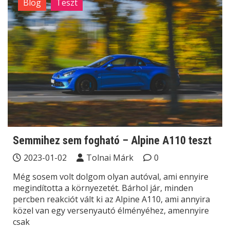
Blog
Teszt
Semmihez sem fogható – Alpine A110 teszt
2023-01-02
Tolnai Márk
0
Még sosem volt dolgom olyan autóval, ami ennyire
megindította a környezetét. Bárhol jár, minden
percben reakciót vált ki az Alpine A110, ami annyira
közel van egy versenyautó élményéhez, amennyire
csak