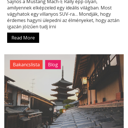
Sajnos a Mustang Mach-E Rally épp olyan,
amilyennek elképzeled egy ideális világban. Most
vágyhatok egy villanyos SUV-ra… Mondják, hogy
érdemes hagyni ülepedni az élményeket, hogy aztán
igazán jóízűen tudj írni
Read More
Bakancslista
Blog