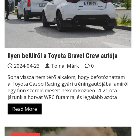
Ilyen belülről a Toyota Gravel Crew autója
2024-04-23
Tolnai Márk
0
Soha vissza nem térő alkalom, hogy befotózhattam
a Toyota Gazoo Racing gyári tréningautójába, amiről
egy finn szerelő mesélt nekem közben. 2021 óta
járunk a horvát WRC futamra, és legalább azóta
Read More