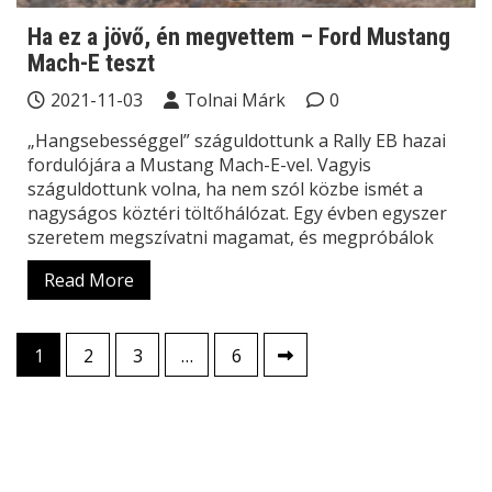
Ha ez a jövő, én megvettem – Ford Mustang
Mach-E teszt
2021-11-03
Tolnai Márk
0
„Hangsebességgel” száguldottunk a Rally EB hazai
fordulójára a Mustang Mach-E-vel. Vagyis
száguldottunk volna, ha nem szól közbe ismét a
nagyságos köztéri töltőhálózat. Egy évben egyszer
szeretem megszívatni magamat, és megpróbálok
Read More
Bejegyzések
1
2
3
…
6
lapozása