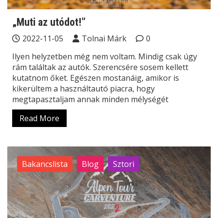
„Muti az utódot!”
2022-11-05
Tolnai Márk
0
Ilyen helyzetben még nem voltam. Mindig csak úgy
rám találtak az autók. Szerencsére sosem kellett
kutatnom őket. Egészen mostanáig, amikor is
kikerültem a használtautó piacra, hogy
megtapasztaljam annak minden mélységét
Read More
Bakancslista
Blog
Sztori