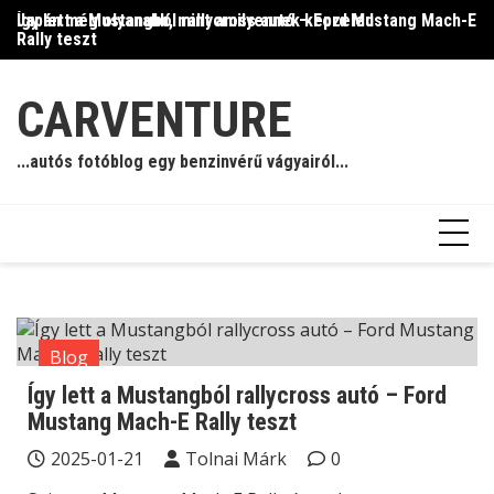
Skip
Így lett a Mustangból rallycross autó – Ford Mustang Mach-E
Japán még olyanabb, mint amilyennek képzeled
Il
to
Rally teszt
content
CARVENTURE
...autós fotóblog egy benzinvérű vágyairól...
Blog
Így lett a Mustangból rallycross autó – Ford
Mustang Mach-E Rally teszt
2025-01-21
Tolnai Márk
0