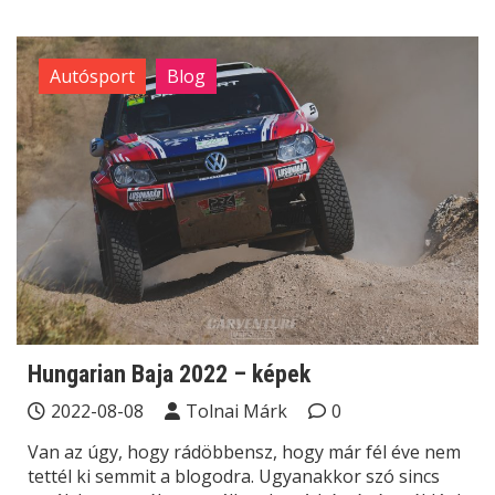
Autósport
Blog
Hungarian Baja 2022 – képek
2022-08-08
Tolnai Márk
0
Van az úgy, hogy rádöbbensz, hogy már fél éve nem
tettél ki semmit a blogodra. Ugyanakkor szó sincs