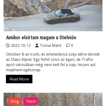
Amikor elsírtam magam a Stelvión
2022-10-12
Tolnai Márk
0
Október 8-at írunk, és lehetetlenül szép időre ébredt
az Olasz Alpok. Egy felhő sincs az égen, de Trafoi
apró városában még nem kelt fel a nap, hiszen azt
majdnem egésznap
Read More
Blog
Teszt