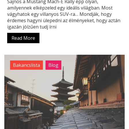
Sajnos a Mustang Mach-E Rally épp olyan,
amilyennek elképzeled egy ideális világban. Most
vágyhatok egy villanyos SUV-ra… Mondják, hogy
érdemes hagyni ülepedni az élményeket, hogy aztán
igazán jóízűen tudj írni
Read More
Bakancslista
Blog