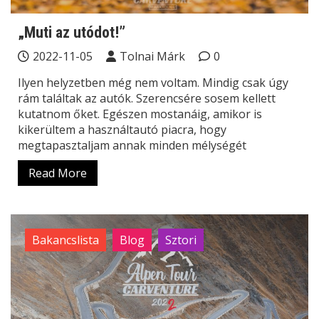
„Muti az utódot!”
2022-11-05
Tolnai Márk
0
Ilyen helyzetben még nem voltam. Mindig csak úgy
rám találtak az autók. Szerencsére sosem kellett
kutatnom őket. Egészen mostanáig, amikor is
kikerültem a használtautó piacra, hogy
megtapasztaljam annak minden mélységét
Read More
Bakancslista
Blog
Sztori