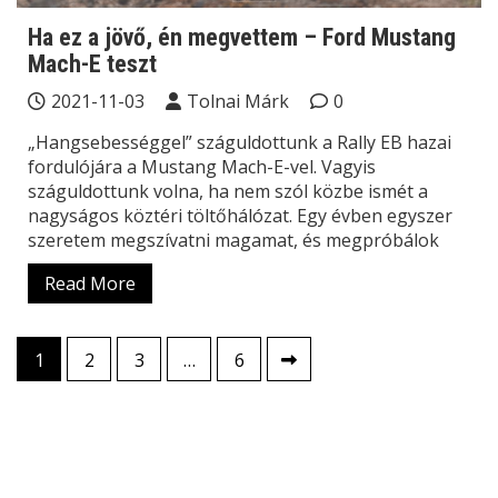
Ha ez a jövő, én megvettem – Ford Mustang
Mach-E teszt
2021-11-03
Tolnai Márk
0
„Hangsebességgel” száguldottunk a Rally EB hazai
fordulójára a Mustang Mach-E-vel. Vagyis
száguldottunk volna, ha nem szól közbe ismét a
nagyságos köztéri töltőhálózat. Egy évben egyszer
szeretem megszívatni magamat, és megpróbálok
Read More
Bejegyzések
1
2
3
…
6
lapozása