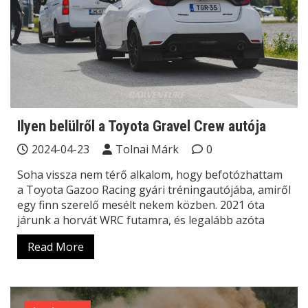
Ilyen belülről a Toyota Gravel Crew autója
2024-04-23
Tolnai Márk
0
Soha vissza nem térő alkalom, hogy befotózhattam
a Toyota Gazoo Racing gyári tréningautójába, amiről
egy finn szerelő mesélt nekem közben. 2021 óta
járunk a horvát WRC futamra, és legalább azóta
Read More