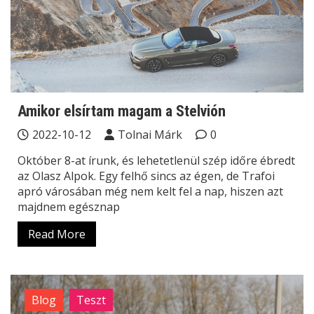
Amikor elsírtam magam a Stelvión
2022-10-12
Tolnai Márk
0
Október 8-at írunk, és lehetetlenül szép időre ébredt
az Olasz Alpok. Egy felhő sincs az égen, de Trafoi
apró városában még nem kelt fel a nap, hiszen azt
majdnem egésznap
Read More
Blog
Teszt