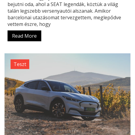
bejutni oda, ahol a SEAT legendák, köztük a világ
talán legszebb versenyautói alszanak. Amikor
barcelonai utazásomat tervezgettem, meglepődve
vettem észre, hogy
Read More
Teszt