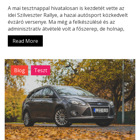
A mai tesztnappal hivatalosan is kezdetét vette az
idei Szilveszter Rallye, a hazai autósport közkedvelt
évzáró versenye. Ma még a felkészülésé és az
adminisztratív átvételé volt a főszerep, de holnap,
Read More
Blog
Teszt