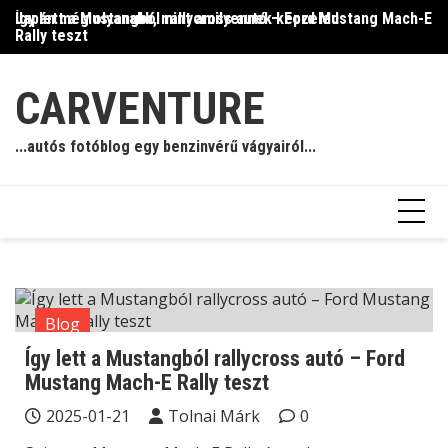
Skip
Így lett a Mustangból rallycross autó – Ford Mustang Mach-E
Japán még olyanabb, mint amilyennek képzeled
Il
to
Rally teszt
content
CARVENTURE
...autós fotóblog egy benzinvérű vágyairól...
Blog
Így lett a Mustangból rallycross autó – Ford
Mustang Mach-E Rally teszt
2025-01-21
Tolnai Márk
0