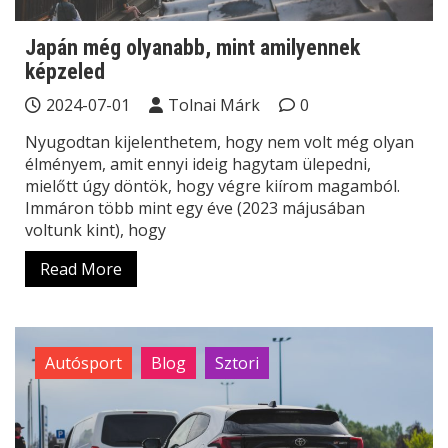
Japán még olyanabb, mint amilyennek
képzeled
2024-07-01
Tolnai Márk
0
Nyugodtan kijelenthetem, hogy nem volt még olyan
élményem, amit ennyi ideig hagytam ülepedni,
mielőtt úgy döntök, hogy végre kiírom magamból.
Immáron több mint egy éve (2023 májusában
voltunk kint), hogy
Read More
Autósport
Blog
Sztori