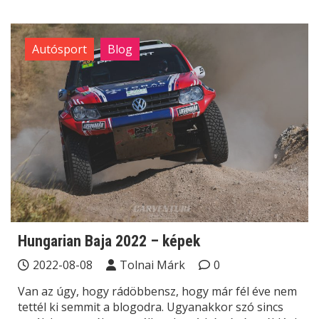
Autósport
Blog
Hungarian Baja 2022 – képek
2022-08-08
Tolnai Márk
0
Van az úgy, hogy rádöbbensz, hogy már fél éve nem
tettél ki semmit a blogodra. Ugyanakkor szó sincs