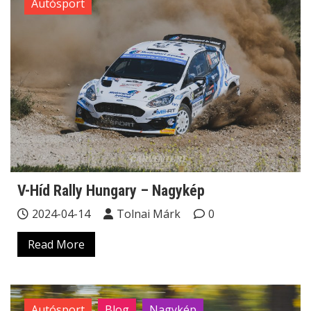
Autósport
V-Híd Rally Hungary – Nagykép
2024-04-14
Tolnai Márk
0
Read More
Autósport
Blog
Nagykép