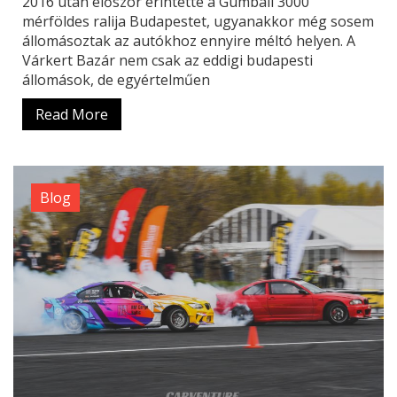
2016 után először érintette a Gumball 3000
mérföldes ralija Budapestet, ugyanakkor még sosem
állomásoztak az autókhoz ennyire méltó helyen. A
Várkert Bazár nem csak az eddigi budapesti
állomások, de egyértelműen
Read More
Blog