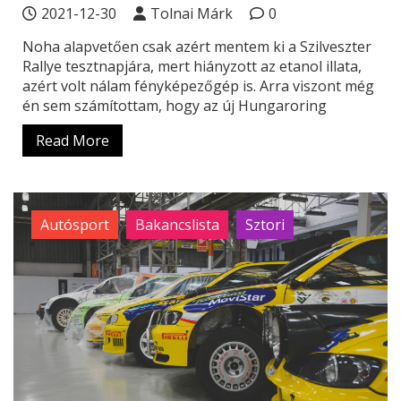
2021-12-30
Tolnai Márk
0
Noha alapvetően csak azért mentem ki a Szilveszter
Rallye tesztnapjára, mert hiányzott az etanol illata,
azért volt nálam fényképezőgép is. Arra viszont még
én sem számítottam, hogy az új Hungaroring
Read More
Autósport
Bakancslista
Sztori