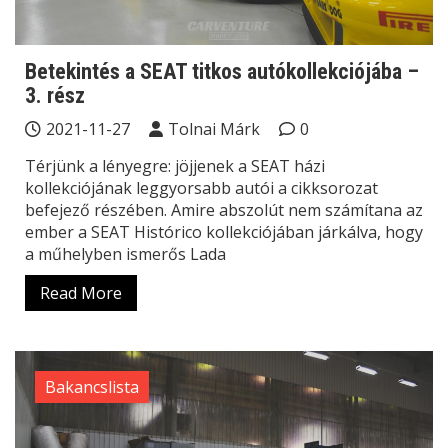
Betekintés a SEAT titkos autókollekciójába –
3. rész
2021-11-27
Tolnai Márk
0
Térjünk a lényegre: jöjjenek a SEAT házi
kollekciójának leggyorsabb autói a cikksorozat
befejező részében. Amire abszolút nem számítana az
ember a SEAT Histórico kollekciójában járkálva, hogy
a műhelyben ismerős Lada
Read More
Bakancslista