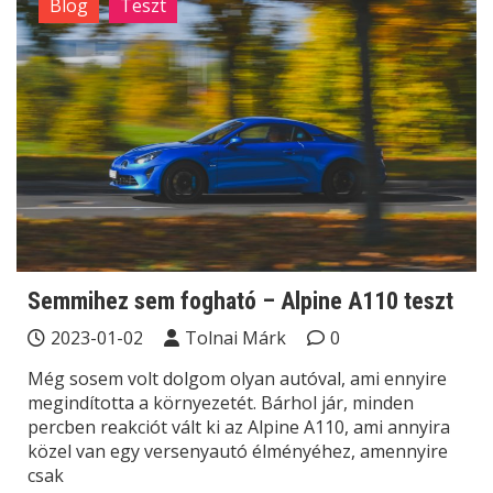
Blog
Teszt
Semmihez sem fogható – Alpine A110 teszt
2023-01-02
Tolnai Márk
0
Még sosem volt dolgom olyan autóval, ami ennyire
megindította a környezetét. Bárhol jár, minden
percben reakciót vált ki az Alpine A110, ami annyira
közel van egy versenyautó élményéhez, amennyire
csak