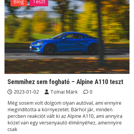
Blog
Teszt
Semmihez sem fogható – Alpine A110 teszt
2023-01-02
Tolnai Márk
0
Még sosem volt dolgom olyan autóval, ami ennyire
megindította a környezetét. Bárhol jár, minden
percben reakciót vált ki az Alpine A110, ami annyira
közel van egy versenyautó élményéhez, amennyire
csak