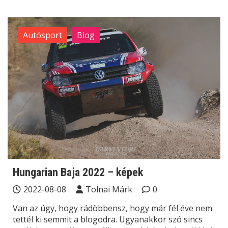
Autósport
Blog
Hungarian Baja 2022 – képek
2022-08-08
Tolnai Márk
0
Van az úgy, hogy rádöbbensz, hogy már fél éve nem
tettél ki semmit a blogodra. Ugyanakkor szó sincs