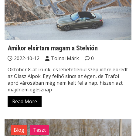
Amikor elsírtam magam a Stelvión
2022-10-12
Tolnai Márk
0
Október 8-at írunk, és lehetetlenül szép időre ébredt
az Olasz Alpok. Egy felhő sincs az égen, de Trafoi
apró városában még nem kelt fel a nap, hiszen azt
majdnem egésznap
Read More
Blog
Teszt