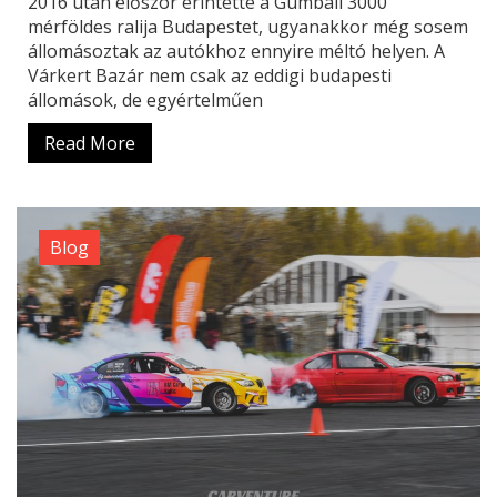
2016 után először érintette a Gumball 3000
mérföldes ralija Budapestet, ugyanakkor még sosem
állomásoztak az autókhoz ennyire méltó helyen. A
Várkert Bazár nem csak az eddigi budapesti
állomások, de egyértelműen
Read More
Blog