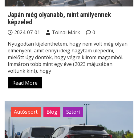
Japán még olyanabb, mint amilyennek
képzeled
2024-07-01
Tolnai Márk
0
Nyugodtan kijelenthetem, hogy nem volt még olyan
élményem, amit ennyi ideig hagytam ülepedni,
mielőtt úgy döntök, hogy végre kiírom magamból.
Immáron több mint egy éve (2023 májusában
voltunk kint), hogy
Read More
Autósport
Blog
Sztori