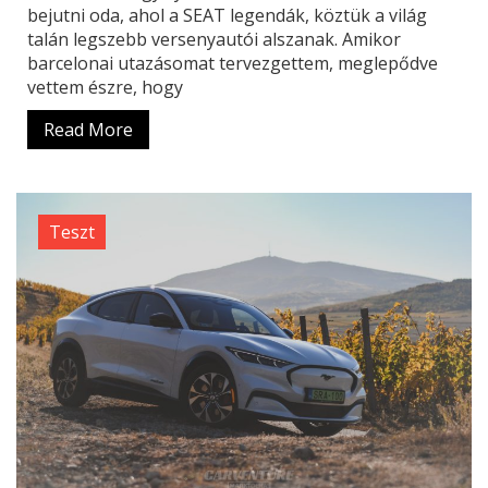
bejutni oda, ahol a SEAT legendák, köztük a világ
talán legszebb versenyautói alszanak. Amikor
barcelonai utazásomat tervezgettem, meglepődve
vettem észre, hogy
Read More
Teszt