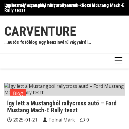
Skip
Így lett a Mustangból rallycross autó – Ford Mustang Mach-E
Japán még olyanabb, mint amilyennek képzeled
Il
to
Rally teszt
content
CARVENTURE
...autós fotóblog egy benzinvérű vágyairól...
Blog
Így lett a Mustangból rallycross autó – Ford
Mustang Mach-E Rally teszt
2025-01-21
Tolnai Márk
0