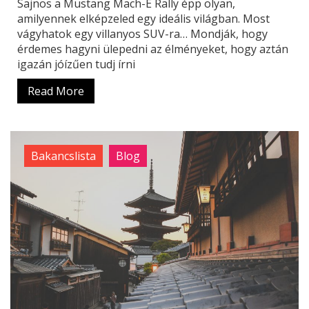
Sajnos a Mustang Mach-E Rally épp olyan,
amilyennek elképzeled egy ideális világban. Most
vágyhatok egy villanyos SUV-ra… Mondják, hogy
érdemes hagyni ülepedni az élményeket, hogy aztán
igazán jóízűen tudj írni
Read More
Bakancslista
Blog