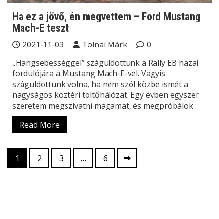
Ha ez a jövő, én megvettem – Ford Mustang
Mach-E teszt
2021-11-03
Tolnai Márk
0
„Hangsebességgel” száguldottunk a Rally EB hazai
fordulójára a Mustang Mach-E-vel. Vagyis
száguldottunk volna, ha nem szól közbe ismét a
nagyságos köztéri töltőhálózat. Egy évben egyszer
szeretem megszívatni magamat, és megpróbálok
Read More
Bejegyzések
1
2
3
…
6
lapozása