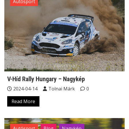
Autósport
V-Híd Rally Hungary – Nagykép
2024-04-14
Tolnai Márk
0
Read More
Autósport
Blog
Nagykép