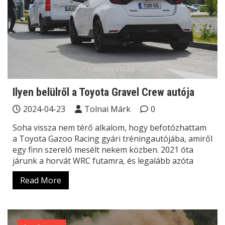
Ilyen belülről a Toyota Gravel Crew autója
2024-04-23
Tolnai Márk
0
Soha vissza nem térő alkalom, hogy befotózhattam
a Toyota Gazoo Racing gyári tréningautójába, amiről
egy finn szerelő mesélt nekem közben. 2021 óta
járunk a horvát WRC futamra, és legalább azóta
Read More