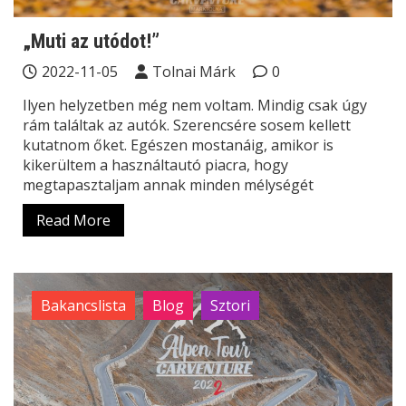
„Muti az utódot!”
2022-11-05
Tolnai Márk
0
Ilyen helyzetben még nem voltam. Mindig csak úgy
rám találtak az autók. Szerencsére sosem kellett
kutatnom őket. Egészen mostanáig, amikor is
kikerültem a használtautó piacra, hogy
megtapasztaljam annak minden mélységét
Read More
Bakancslista
Blog
Sztori