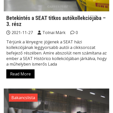
Betekintés a SEAT titkos autókollekciójába –
3. rész
2021-11-27
Tolnai Márk
0
Térjünk a lényegre: jöjjenek a SEAT házi
kollekciójának leggyorsabb autói a cikksorozat
befejező részében. Amire abszolút nem számítana az
ember a SEAT Histórico kollekciójában járkálva, hogy
a műhelyben ismerős Lada
Read More
Bakancslista