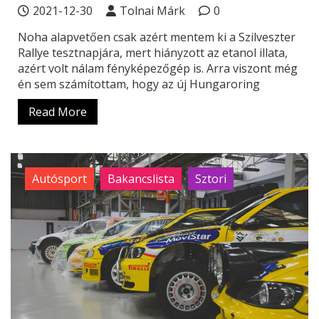
2021-12-30
Tolnai Márk
0
Noha alapvetően csak azért mentem ki a Szilveszter
Rallye tesztnapjára, mert hiányzott az etanol illata,
azért volt nálam fényképezőgép is. Arra viszont még
én sem számítottam, hogy az új Hungaroring
Read More
Autósport
Bakancslista
Sztori