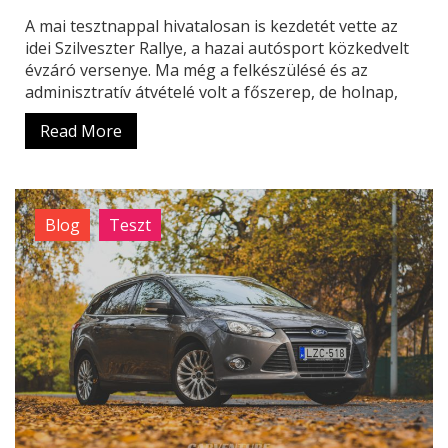
A mai tesztnappal hivatalosan is kezdetét vette az
idei Szilveszter Rallye, a hazai autósport közkedvelt
évzáró versenye. Ma még a felkészülésé és az
adminisztratív átvételé volt a főszerep, de holnap,
Read More
Blog
Teszt