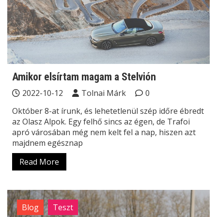
Amikor elsírtam magam a Stelvión
2022-10-12
Tolnai Márk
0
Október 8-at írunk, és lehetetlenül szép időre ébredt
az Olasz Alpok. Egy felhő sincs az égen, de Trafoi
apró városában még nem kelt fel a nap, hiszen azt
majdnem egésznap
Read More
Blog
Teszt