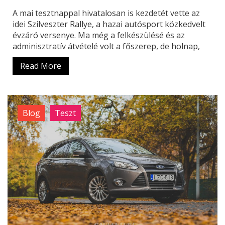
A mai tesztnappal hivatalosan is kezdetét vette az
idei Szilveszter Rallye, a hazai autósport közkedvelt
évzáró versenye. Ma még a felkészülésé és az
adminisztratív átvételé volt a főszerep, de holnap,
Read More
Blog
Teszt