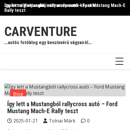
Skip
Így lett a Mustangból rallycross autó – Ford Mustang Mach-E
Japán még olyanabb, mint amilyennek képzeled
Il
to
Rally teszt
content
CARVENTURE
...autós fotóblog egy benzinvérű vágyairól...
Blog
Így lett a Mustangból rallycross autó – Ford
Mustang Mach-E Rally teszt
2025-01-21
Tolnai Márk
0