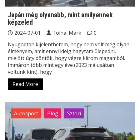
Japán még olyanabb, mint amilyennek
képzeled
2024-07-01
Tolnai Márk
0
Nyugodtan kijelenthetem, hogy nem volt még olyan
élményem, amit ennyi ideig hagytam ülepedni,
mielőtt úgy döntök, hogy végre kiírom magamból.
Immáron több mint egy éve (2023 májusában
voltunk kint), hogy
Read More
Autósport
Blog
Sztori