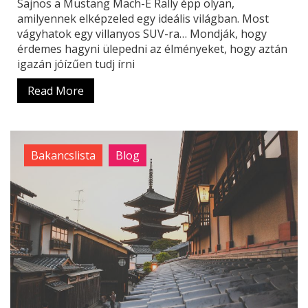
Sajnos a Mustang Mach-E Rally épp olyan,
amilyennek elképzeled egy ideális világban. Most
vágyhatok egy villanyos SUV-ra… Mondják, hogy
érdemes hagyni ülepedni az élményeket, hogy aztán
igazán jóízűen tudj írni
Read More
Bakancslista
Blog