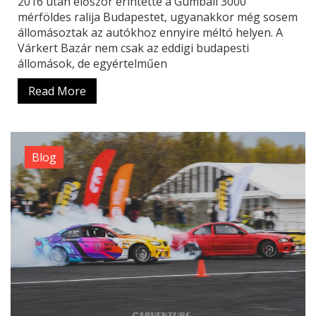
2016 után először érintette a Gumball 3000
mérföldes ralija Budapestet, ugyanakkor még sosem
állomásoztak az autókhoz ennyire méltó helyen. A
Várkert Bazár nem csak az eddigi budapesti
állomások, de egyértelműen
Read More
Blog