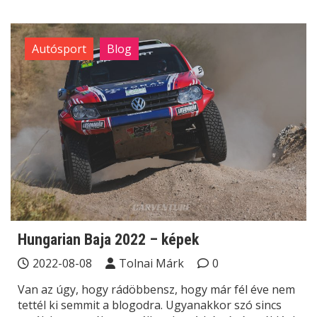
Autósport
Blog
Hungarian Baja 2022 – képek
2022-08-08
Tolnai Márk
0
Van az úgy, hogy rádöbbensz, hogy már fél éve nem
tettél ki semmit a blogodra. Ugyanakkor szó sincs