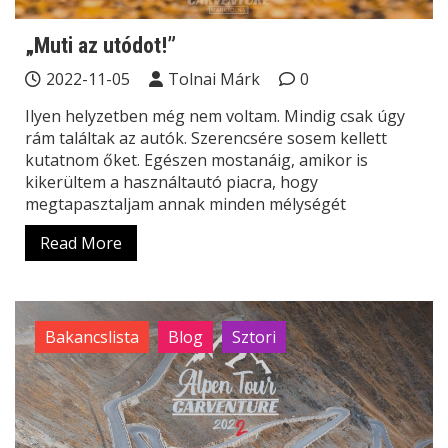
„Muti az utódot!”
2022-11-05
Tolnai Márk
0
Ilyen helyzetben még nem voltam. Mindig csak úgy
rám találtak az autók. Szerencsére sosem kellett
kutatnom őket. Egészen mostanáig, amikor is
kikerültem a használtautó piacra, hogy
megtapasztaljam annak minden mélységét
Read More
Bakancslista
Blog
Sztori