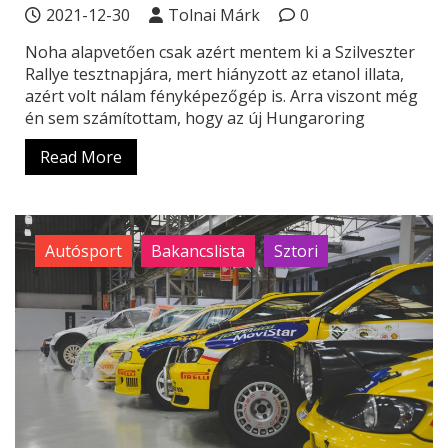
2021-12-30
Tolnai Márk
0
Noha alapvetően csak azért mentem ki a Szilveszter
Rallye tesztnapjára, mert hiányzott az etanol illata,
azért volt nálam fényképezőgép is. Arra viszont még
én sem számítottam, hogy az új Hungaroring
Read More
Autósport
Bakancslista
Sztori