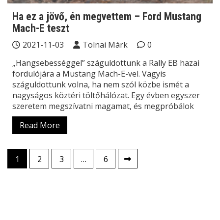
Ha ez a jövő, én megvettem – Ford Mustang
Mach-E teszt
2021-11-03
Tolnai Márk
0
„Hangsebességgel” száguldottunk a Rally EB hazai
fordulójára a Mustang Mach-E-vel. Vagyis
száguldottunk volna, ha nem szól közbe ismét a
nagyságos köztéri töltőhálózat. Egy évben egyszer
szeretem megszívatni magamat, és megpróbálok
Read More
Bejegyzések
1
2
3
…
6
lapozása