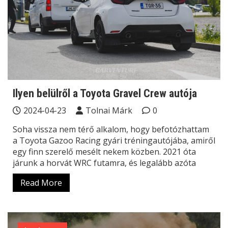
Ilyen belülről a Toyota Gravel Crew autója
2024-04-23
Tolnai Márk
0
Soha vissza nem térő alkalom, hogy befotózhattam
a Toyota Gazoo Racing gyári tréningautójába, amiről
egy finn szerelő mesélt nekem közben. 2021 óta
járunk a horvát WRC futamra, és legalább azóta
Read More