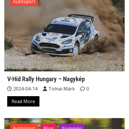
Autósport
V-Híd Rally Hungary – Nagykép
2024-04-14
Tolnai Márk
0
Read More
Autósport
Blog
Nagykép