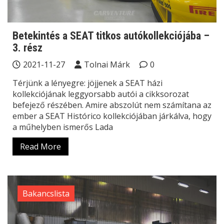
Betekintés a SEAT titkos autókollekciójába –
3. rész
2021-11-27
Tolnai Márk
0
Térjünk a lényegre: jöjjenek a SEAT házi
kollekciójának leggyorsabb autói a cikksorozat
befejező részében. Amire abszolút nem számítana az
ember a SEAT Histórico kollekciójában járkálva, hogy
a műhelyben ismerős Lada
Read More
Bakancslista