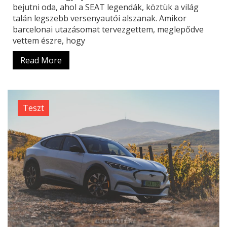
bejutni oda, ahol a SEAT legendák, köztük a világ
talán legszebb versenyautói alszanak. Amikor
barcelonai utazásomat tervezgettem, meglepődve
vettem észre, hogy
Read More
Teszt