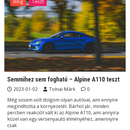
Blog
Teszt
Semmihez sem fogható – Alpine A110 teszt
2023-01-02
Tolnai Márk
0
Még sosem volt dolgom olyan autóval, ami ennyire
megindította a környezetét. Bárhol jár, minden
percben reakciót vált ki az Alpine A110, ami annyira
közel van egy versenyautó élményéhez, amennyire
csak